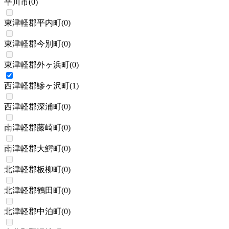
平川市
(
0
)
東津軽郡平内町
(
0
)
東津軽郡今別町
(
0
)
東津軽郡外ヶ浜町
(
0
)
西津軽郡鰺ヶ沢町
(
1
)
西津軽郡深浦町
(
0
)
南津軽郡藤崎町
(
0
)
南津軽郡大鰐町
(
0
)
北津軽郡板柳町
(
0
)
北津軽郡鶴田町
(
0
)
北津軽郡中泊町
(
0
)