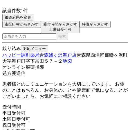
該当件数
1
件
都道府県を変更
市区町村からさがす
受付時間からさがす
特徴からさがす
土曜日受付可
検索
絞り込み
対応メニュー
ハッピー調剤薬局青森鰺ヶ沢舞戸店
青森県西津軽郡鰺ヶ沢町
大字舞戸町字下冨田５７－２
地図
オンライン服薬指導
処方箋送信
患者様とのコミュニケーションを大切にしています。 お薬
のことはもちろん、お身体のことや健康面で気になることが
ございましたら、お気軽にご相談ください
受付時間
平日受付可
土曜日受付可
祝日受付可