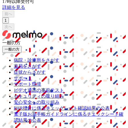
17時以降受付可
詳細を見る
前へ
1
次へ
一般の方
一般の方
病院・診療所をさがす
薬局をさがす
症状からさがす
サポート
サポート環境
ビデオ通話の事前テスト
セキュリティの取り組み
安心安全への取り組み
PHR指針に係るチェックシート確認結果の公表
電子版お薬手帳ガイドラインに係るチェックシート確
認結果の公表