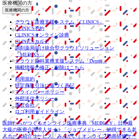
医療機関の方
医療機関の方
クラウド診療
支援システム
「CLINICS」
CLINICS予約
CLINICSオンライン診療
CLINICSカルテ
調剤薬局向け統合型クラウドソリューション
「MEDIXS」
クラウド歯科業務
支援システム
「Dentis」
掲載情報の修正・削除はこちら
利用規約
特定商取引法に基づく表記
プライバシーポリシー
外部送信ポリシー
運営会社
ロゴ利用ガイドライン
医師たちがつくる
オンライン医療事典
「MEDLEY」
日本最
大級の
医療介護求人サイト
「ジョブメドレー」
納得できる
老
人ホーム紹介サービス
「みんかい」
オンライン
動画研修サー