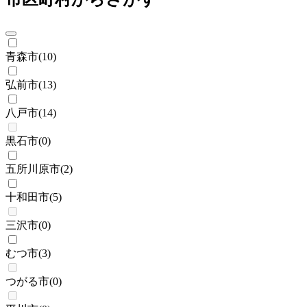
青森市
(
10
)
弘前市
(
13
)
八戸市
(
14
)
黒石市
(
0
)
五所川原市
(
2
)
十和田市
(
5
)
三沢市
(
0
)
むつ市
(
3
)
つがる市
(
0
)