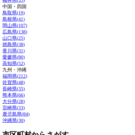
福井県
(
35
)
中国・四国
鳥取県
(
19
)
島根県
(
41
)
岡山県
(
107
)
広島県
(
138
)
山口県
(
25
)
徳島県
(
38
)
香川県
(
31
)
愛媛県
(
80
)
高知県
(
52
)
九州・沖縄
福岡県
(
212
)
佐賀県
(
48
)
長崎県
(
35
)
熊本県
(
66
)
大分県
(
28
)
宮崎県
(
33
)
鹿児島県
(
84
)
沖縄県
(
30
)
市区町村からさがす