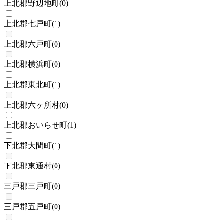
上北郡野辺地町
(
0
)
上北郡七戸町
(
1
)
上北郡六戸町
(
0
)
上北郡横浜町
(
0
)
上北郡東北町
(
1
)
上北郡六ヶ所村
(
0
)
上北郡おいらせ町
(
1
)
下北郡大間町
(
1
)
下北郡東通村
(
0
)
三戸郡三戸町
(
0
)
三戸郡五戸町
(
0
)