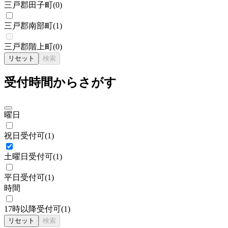
三戸郡田子町
(
0
)
三戸郡南部町
(
1
)
三戸郡階上町
(
0
)
リセット
検索
受付時間からさがす
曜日
祝日受付可
(
1
)
土曜日受付可
(
1
)
平日受付可
(
1
)
時間
17時以降受付可
(
1
)
リセット
検索