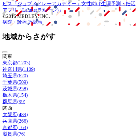
ビス
「ジョブメドレー
アカデミー」
女性向け
生理予測・妊活
アプリ
「Lalune(ラルーン)」
©2016 MEDLEY, INC.
病院・診療所
薬局
地域からさがす
関東
東京都
(
1203
)
神奈川県
(
1109
)
埼玉県
(
620
)
千葉県
(
509
)
茨城県
(
258
)
栃木県
(
154
)
群馬県
(
99
)
関西
大阪府
(
489
)
兵庫県
(
266
)
京都府
(
163
)
滋賀県
(
76
)