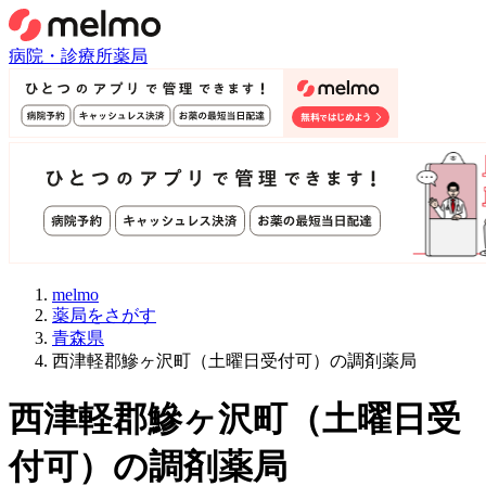
病院・診療所
薬局
melmo
薬局をさがす
青森県
西津軽郡鰺ヶ沢町（土曜日受付可）の調剤薬局
西津軽郡鰺ヶ沢町
（
土曜日受
付可
）
の調剤薬局