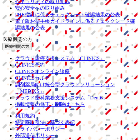
セキュリティの取り組み
安心安全への取り組み
PHR指針に係るチェックシート確認結果の公表
電子版お薬手帳ガイドラインに係るチェックシート確
認結果の公表
医療機関の方
医療機関の方
クラウド診療
支援システム
「CLINICS」
CLINICS予約
CLINICSオンライン診療
CLINICSカルテ
調剤薬局向け統合型クラウドソリューション
「MEDIXS」
クラウド歯科業務
支援システム
「Dentis」
掲載情報の修正・削除はこちら
利用規約
特定商取引法に基づく表記
プライバシーポリシー
外部送信ポリシー