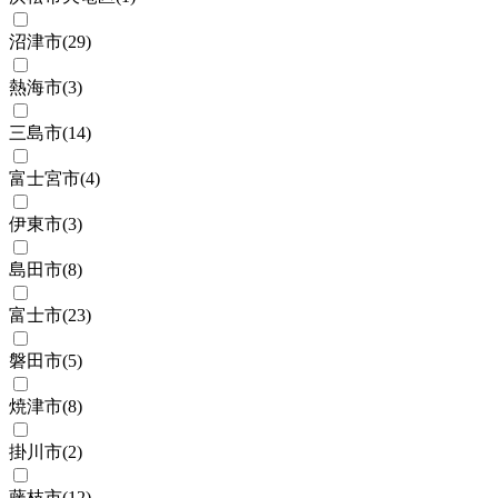
沼津市
(
29
)
熱海市
(
3
)
三島市
(
14
)
富士宮市
(
4
)
伊東市
(
3
)
島田市
(
8
)
富士市
(
23
)
磐田市
(
5
)
焼津市
(
8
)
掛川市
(
2
)
藤枝市
(
12
)