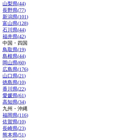
山梨県
(
44
)
長野県
(
77
)
新潟県
(
101
)
富山県
(
128
)
石川県
(
44
)
福井県
(
42
)
中国・四国
鳥取県
(
19
)
島根県
(
44
)
岡山県
(
60
)
広島県
(
176
)
山口県
(
21
)
徳島県
(
10
)
香川県
(
22
)
愛媛県
(
61
)
高知県
(
34
)
九州・沖縄
福岡県
(
116
)
佐賀県
(
10
)
長崎県
(
23
)
熊本県
(
51
)