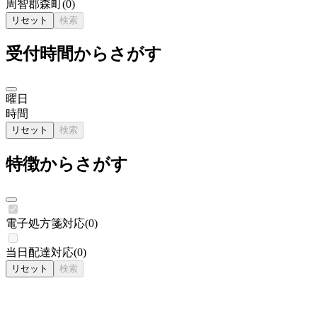
周智郡森町
(
0
)
リセット
検索
受付時間からさがす
曜日
時間
リセット
検索
特徴からさがす
電子処方箋対応
(
0
)
当日配達対応
(
0
)
リセット
検索