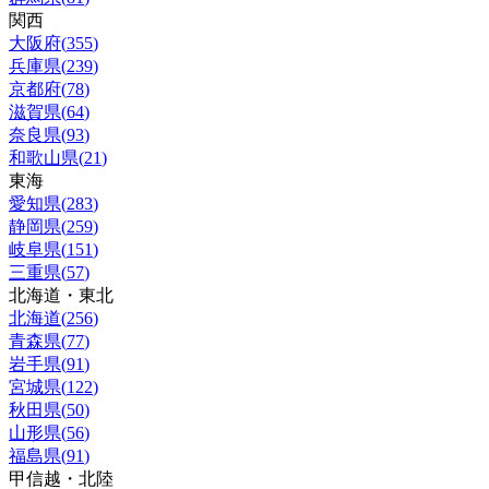
関西
大阪府
(
355
)
兵庫県
(
239
)
京都府
(
78
)
滋賀県
(
64
)
奈良県
(
93
)
和歌山県
(
21
)
東海
愛知県
(
283
)
静岡県
(
259
)
岐阜県
(
151
)
三重県
(
57
)
北海道・東北
北海道
(
256
)
青森県
(
77
)
岩手県
(
91
)
宮城県
(
122
)
秋田県
(
50
)
山形県
(
56
)
福島県
(
91
)
甲信越・北陸