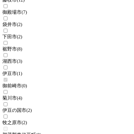
御殿場市
(
7
)
袋井市
(
2
)
下田市
(
2
)
裾野市
(
8
)
湖西市
(
3
)
伊豆市
(
1
)
御前崎市
(
0
)
菊川市
(
4
)
伊豆の国市
(
2
)
牧之原市
(
2
)