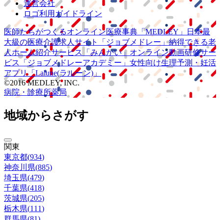
運営会社
ロゴ利用ガイドライン
医師たちがつくる
オンライン医療事典
「MEDLEY」
日本最
大級の
医療介護求人サイト
「ジョブメドレー」
納得できる
老
人ホーム紹介サービス
「みんかい」
オンライン
動画研修サー
ビス
「ジョブメドレー
アカデミー」
女性向け
生理予測・妊活
アプリ
「Lalune(ラルーン)」
©2016 MEDLEY, INC.
病院・診療所
薬局
地域からさがす
関東
東京都
(
934
)
神奈川県
(
885
)
埼玉県
(
479
)
千葉県
(
418
)
茨城県
(
205
)
栃木県
(
111
)
群馬県
(
81
)