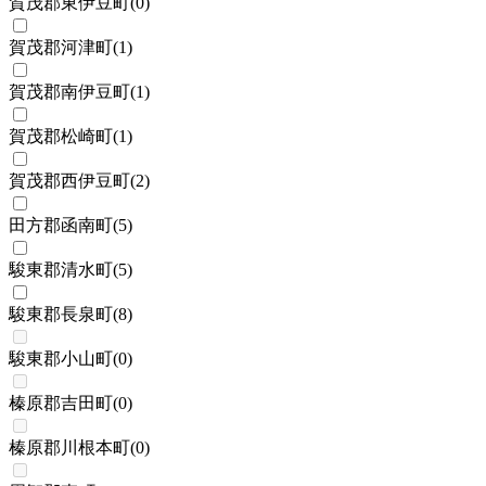
賀茂郡東伊豆町
(
0
)
賀茂郡河津町
(
1
)
賀茂郡南伊豆町
(
1
)
賀茂郡松崎町
(
1
)
賀茂郡西伊豆町
(
2
)
田方郡函南町
(
5
)
駿東郡清水町
(
5
)
駿東郡長泉町
(
8
)
駿東郡小山町
(
0
)
榛原郡吉田町
(
0
)
榛原郡川根本町
(
0
)