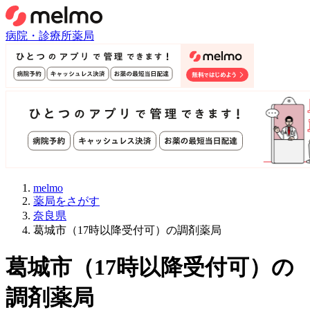
病院・診療所
薬局
melmo
薬局をさがす
奈良県
葛城市（17時以降受付可）の調剤薬局
葛城市
（
17時以降受付可
）
の
調剤薬局