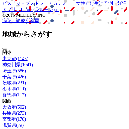
ビス
「ジョブメドレー
アカデミー」
女性向け
生理予測・妊活
アプリ
「Lalune(ラルーン)」
©2016 MEDLEY, INC.
病院・診療所
薬局
地域からさがす
関東
東京都
(
1143
)
神奈川県
(
1041
)
埼玉県
(
586
)
千葉県
(
426
)
茨城県
(
231
)
栃木県
(
111
)
群馬県
(
113
)
関西
大阪府
(
502
)
兵庫県
(
273
)
京都府
(
178
)
滋賀県
(
79
)