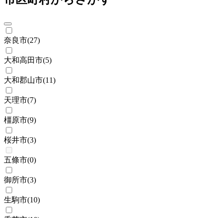
奈良市
(
27
)
大和高田市
(
5
)
大和郡山市
(
11
)
天理市
(
7
)
橿原市
(
9
)
桜井市
(
3
)
五條市
(
0
)
御所市
(
3
)
生駒市
(
10
)