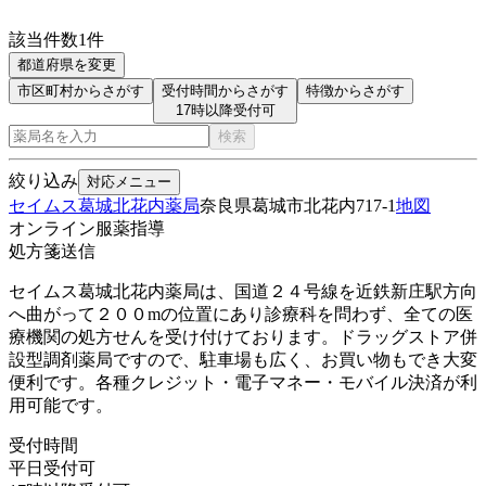
該当件数
1
件
都道府県を変更
市区町村からさがす
受付時間からさがす
特徴からさがす
17時以降受付可
検索
絞り込み
対応メニュー
セイムス葛城北花内薬局
奈良県葛城市北花内717-1
地図
オンライン服薬指導
処方箋送信
セイムス葛城北花内薬局は、国道２４号線を近鉄新庄駅方向
へ曲がって２００mの位置にあり診療科を問わず、全ての医
療機関の処方せんを受け付けております。ドラッグストア併
設型調剤薬局ですので、駐車場も広く、お買い物もでき大変
便利です。各種クレジット・電子マネー・モバイル決済が利
用可能です。
受付時間
平日受付可