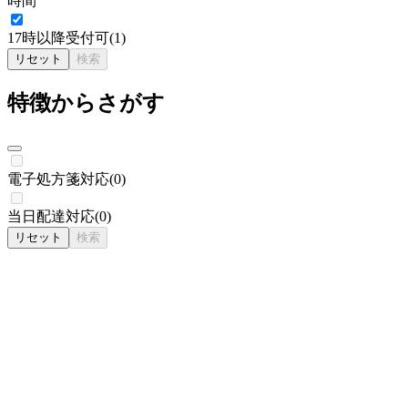
時間
17時以降受付可
(
1
)
リセット
検索
特徴からさがす
電子処方箋対応
(
0
)
当日配達対応
(
0
)
リセット
検索