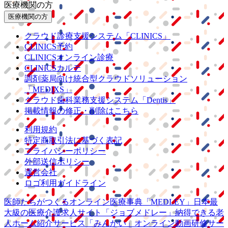
医療機関の方
医療機関の方
クラウド診療
支援システム
「CLINICS」
CLINICS予約
CLINICSオンライン診療
CLINICSカルテ
調剤薬局向け統合型クラウドソリューション
「MEDIXS」
クラウド歯科業務
支援システム
「Dentis」
掲載情報の修正・削除はこちら
利用規約
特定商取引法に基づく表記
プライバシーポリシー
外部送信ポリシー
運営会社
ロゴ利用ガイドライン
医師たちがつくる
オンライン医療事典
「MEDLEY」
日本最
大級の
医療介護求人サイト
「ジョブメドレー」
納得できる
老
人ホーム紹介サービス
「みんかい」
オンライン
動画研修サー