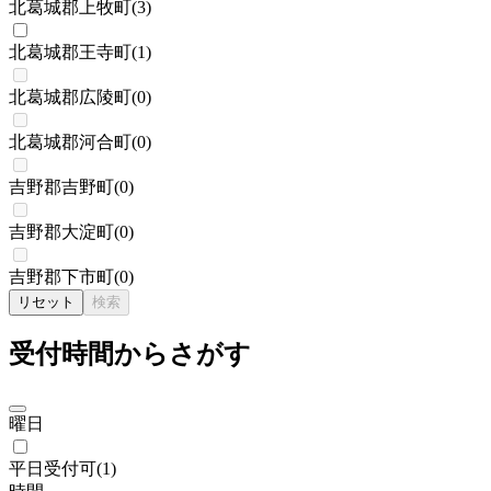
北葛城郡上牧町
(
3
)
北葛城郡王寺町
(
1
)
北葛城郡広陵町
(
0
)
北葛城郡河合町
(
0
)
吉野郡吉野町
(
0
)
吉野郡大淀町
(
0
)
吉野郡下市町
(
0
)
リセット
検索
受付時間からさがす
曜日
平日受付可
(
1
)