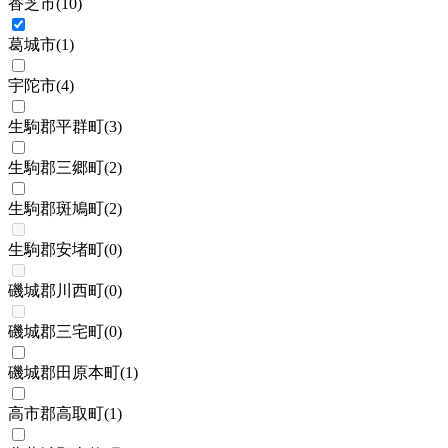
香芝市
(
10
)
葛城市
(
1
)
宇陀市
(
4
)
生駒郡平群町
(
3
)
生駒郡三郷町
(
2
)
生駒郡斑鳩町
(
2
)
生駒郡安堵町
(
0
)
磯城郡川西町
(
0
)
磯城郡三宅町
(
0
)
磯城郡田原本町
(
1
)
高市郡高取町
(
1
)