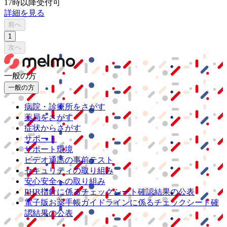
17時以降受付可
詳細を見る
前へ
1
次へ
一般の方
一般の方
病院・診療所をさがす
薬局をさがす
症状からさがす
サポート
サポート環境
ビデオ通話の事前テスト
セキュリティの取り組み
安心安全への取り組み
PHR指針に係るチェックシート確認結果の公表
電子版お薬手帳ガイドラインに係るチェックシート確
認結果の公表