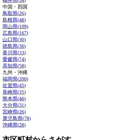
福井県
(
34
)
中国・四国
鳥取県
(
26
)
島根県
(
48
)
岡山県
(
109
)
広島県
(
167
)
山口県
(
30
)
徳島県
(
36
)
香川県
(
33
)
愛媛県
(
74
)
高知県
(
58
)
九州・沖縄
福岡県
(
200
)
佐賀県
(
45
)
長崎県
(
35
)
熊本県
(
46
)
大分県
(
31
)
宮崎県
(
26
)
鹿児島県
(
78
)
沖縄県
(
28
)
市区町村からさがす