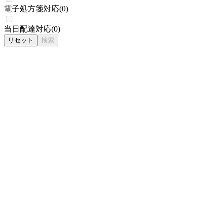
電子処方箋対応
(
0
)
当日配達対応
(
0
)
リセット
検索