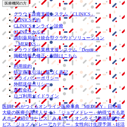
医療機関の方
クラウド診療
支援システム
「CLINICS」
CLINICS予約
CLINICSオンライン診療
CLINICSカルテ
調剤薬局向け統合型クラウドソリューション
「MEDIXS」
クラウド歯科業務
支援システム
「Dentis」
掲載情報の修正・削除はこちら
利用規約
特定商取引法に基づく表記
プライバシーポリシー
外部送信ポリシー
運営会社
ロゴ利用ガイドライン
医師たちがつくる
オンライン医療事典
「MEDLEY」
日本最
大級の
医療介護求人サイト
「ジョブメドレー」
納得できる
老
人ホーム紹介サービス
「みんかい」
オンライン
動画研修サー
ビス
「ジョブメドレー
アカデミー」
女性向け
生理予測・妊活