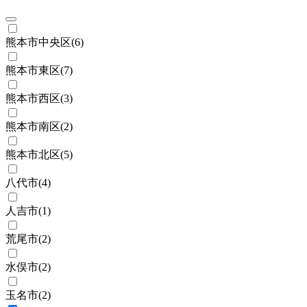
熊本市中央区
(
6
)
熊本市東区
(
7
)
熊本市西区
(
3
)
熊本市南区
(
2
)
熊本市北区
(
5
)
八代市
(
4
)
人吉市
(
1
)
荒尾市
(
2
)
水俣市
(
2
)
玉名市
(
2
)