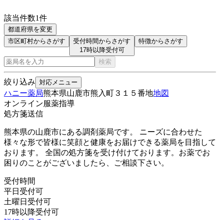
該当件数
1
件
都道府県を変更
市区町村からさがす
受付時間からさがす
特徴からさがす
17時以降受付可
検索
絞り込み
対応メニュー
ハニー薬局
熊本県山鹿市熊入町３１５番地
地図
オンライン服薬指導
処方箋送信
熊本県の山鹿市にある調剤薬局です。 ニーズに合わせた
様々な形で皆様に笑顔と健康をお届けできる薬局を目指して
おります。 全国の処方箋を受け付けております。お薬でお
困りのことがございましたら、ご相談下さい。
受付時間
平日受付可
土曜日受付可
17時以降受付可