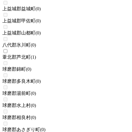
上益城郡益城町
(
0
)
上益城郡甲佐町
(
0
)
上益城郡山都町
(
0
)
八代郡氷川町
(
0
)
葦北郡芦北町
(
1
)
球磨郡錦町
(
0
)
球磨郡多良木町
(
0
)
球磨郡湯前町
(
0
)
球磨郡水上村
(
0
)
球磨郡相良村
(
0
)
球磨郡あさぎり町
(
0
)