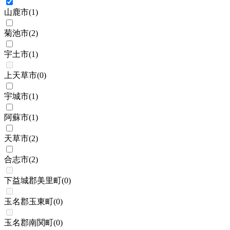
山鹿市
(
1
)
菊池市
(
2
)
宇土市
(
1
)
上天草市
(
0
)
宇城市
(
1
)
阿蘇市
(
1
)
天草市
(
2
)
合志市
(
2
)
下益城郡美里町
(
0
)
玉名郡玉東町
(
0
)
玉名郡南関町
(
0
)