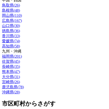
中国・四国
鳥取県
(
26
)
島根県
(
48
)
岡山県
(
110
)
広島県
(
167
)
山口県
(
30
)
徳島県
(
36
)
香川県
(
33
)
愛媛県
(
74
)
高知県
(
58
)
九州・沖縄
福岡県
(
201
)
佐賀県
(
45
)
長崎県
(
35
)
熊本県
(
47
)
大分県
(
31
)
宮崎県
(
26
)
鹿児島県
(
78
)
沖縄県
(
28
)
市区町村からさがす