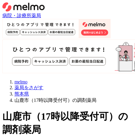
病院・診療所
薬局
melmo
薬局をさがす
熊本県
山鹿市（17時以降受付可）の調剤薬局
山鹿市
（
17時以降受付可
）
の
調剤薬局