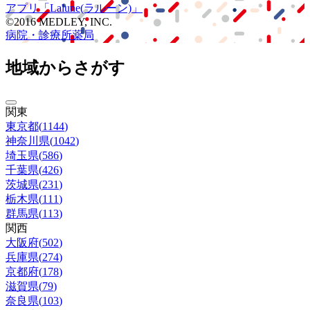
アプリ
「Lalune(ラルーン)」
©2016 MEDLEY, INC.
病院・診療所
薬局
地域からさがす
関東
東京都
(
1144
)
神奈川県
(
1042
)
埼玉県
(
586
)
千葉県
(
426
)
茨城県
(
231
)
栃木県
(
111
)
群馬県
(
113
)
関西
大阪府
(
502
)
兵庫県
(
274
)
京都府
(
178
)
滋賀県
(
79
)
奈良県
(
103
)