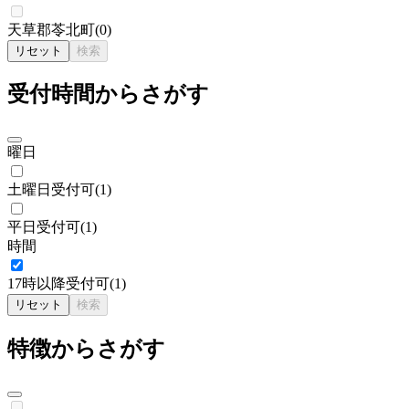
天草郡苓北町
(
0
)
リセット
検索
受付時間からさがす
曜日
土曜日受付可
(
1
)
平日受付可
(
1
)
時間
17時以降受付可
(
1
)
リセット
検索
特徴からさがす