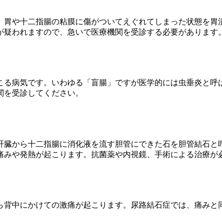
、胃や十二指腸の粘膜に傷がついてえぐれてしまった状態を胃
が疑われますので、急いで医療機関を受診する必要があります
こる病気です。いわゆる「盲腸」ですが医学的には虫垂炎と呼
関を受診してください。
肝臓から十二指腸に消化液を流す胆管にできた石を胆管結石と
痛みや発熱が起こります。抗菌薬や内視鏡、手術による治療が
ら背中にかけての激痛が起こります。尿路結石症では、痛みと