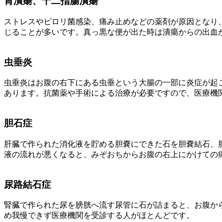
胃潰瘍、十二指腸潰瘍
ストレスやピロリ菌感染、痛み止めなどの薬剤が原因となり
じることが多いです。真っ黒な便が出た時は潰瘍からの出血
虫垂炎
虫垂炎はお腹の右下にある虫垂という大腸の一部に炎症が起
あります。抗菌薬や手術による治療が必要ですので、医療機
胆石症
肝臓で作られた消化液を貯める胆嚢にできた石を胆嚢結石、
液の流れが悪くなると、みぞおちからお腹の右上にかけての
尿路結石症
腎臓で作られた尿を膀胱へ流す尿管に石が詰まると、お腹か
め我慢できず医療機関を受診する人がほとんどです。