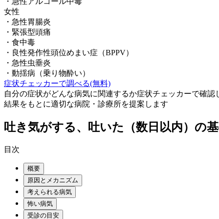
・
急性アルコール中毒
女性
・
急性胃腸炎
・
緊張型頭痛
・
食中毒
・
良性発作性頭位めまい症（BPPV）
・
急性虫垂炎
・
動揺病（乗り物酔い）
症状チェッカーで調べる(無料)
自分の症状がどんな病気に関連するか症状チェッカーで確認
結果をもとに適切な病院・診療所を提案します
吐き気がする、吐いた（数日以内）
の基
目次
概要
原因とメカニズム
考えられる病気
怖い病気
受診の目安