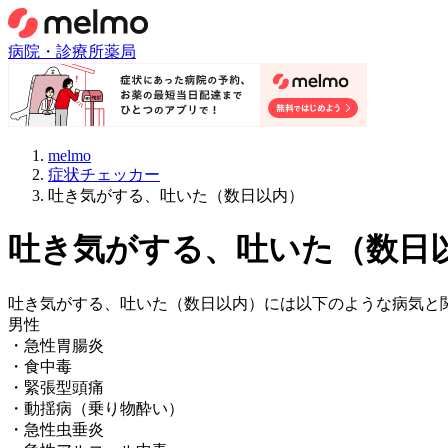
病院・診療所
薬局
melmo
症状チェッカー
吐き気がする、吐いた（数日以内）
吐き気がする、吐いた（数日
吐き気がする、吐いた（数日以内）
には以下のような病気と
男性
・
急性胃腸炎
・
食中毒
・
緊張型頭痛
・
動揺病（乗り物酔い）
・
急性虫垂炎