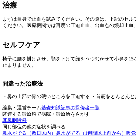
治療
まずは自身で止血を試みてください。その際は、下記のセルフ
ください。医療機関では再度の圧迫止血、出血点の焼却止血
セルフケア
椅子に腰を掛けさせ、顎を下げて顔をうつむかせて小鼻を15
止まりません。
間違った治療法
・鼻の上部の骨の硬いところを圧迫する ・首筋をとんとんと
編集・運営チーム
基礎知識記事の監修者一覧
関連する診療科で病院・診療所をさがす
耳鼻咽喉科
同じ部位の他の症状を調べる
鼻水がでる（数日以内）
鼻水がでる（1週間以上前から）
嗅覚