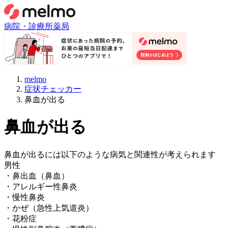
病院・診療所
薬局
melmo
症状チェッカー
鼻血が出る
鼻血が出る
鼻血が出る
には以下のような病気と関連性が考えられます
男性
・
鼻出血（鼻血）
・
アレルギー性鼻炎
・
慢性鼻炎
・
かぜ（急性上気道炎）
・
花粉症