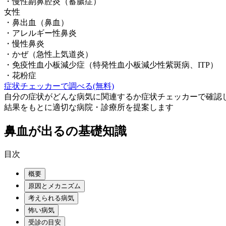
・
慢性副鼻腔炎（蓄膿症）
女性
・
鼻出血（鼻血）
・
アレルギー性鼻炎
・
慢性鼻炎
・
かぜ（急性上気道炎）
・
免疫性血小板減少症（特発性血小板減少性紫斑病、ITP）
・
花粉症
症状チェッカーで調べる(無料)
自分の症状がどんな病気に関連するか症状チェッカーで確認
結果をもとに適切な病院・診療所を提案します
鼻血が出る
の基礎知識
目次
概要
原因とメカニズム
考えられる病気
怖い病気
受診の目安