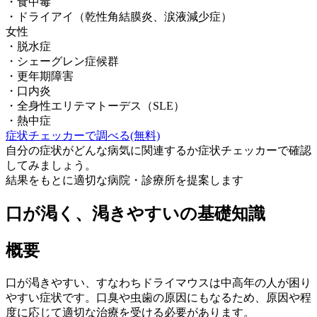
・
食中毒
・
ドライアイ（乾性角結膜炎、涙液減少症）
女性
・
脱水症
・
シェーグレン症候群
・
更年期障害
・
口内炎
・
全身性エリテマトーデス（SLE）
・
熱中症
症状チェッカーで調べる(無料)
自分の症状がどんな病気に関連するか症状チェッカーで確認
してみましょう。
結果をもとに適切な病院・診療所を提案します
口が渇く、渇きやすい
の基礎知識
概要
口が渇きやすい、すなわちドライマウスは中高年の人が困り
やすい症状です。口臭や虫歯の原因にもなるため、原因や程
度に応じて適切な治療を受ける必要があります。