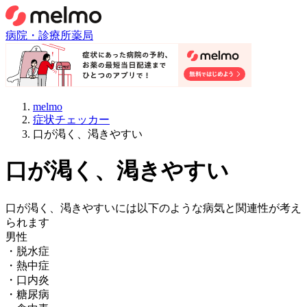
病院・診療所
薬局
melmo
症状チェッカー
口が渇く、渇きやすい
口が渇く、渇きやすい
口が渇く、渇きやすい
には以下のような病気と関連性が考え
られます
男性
・
脱水症
・
熱中症
・
口内炎
・
糖尿病