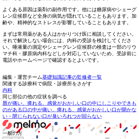
よくある原因は薬剤の副作用です。他には糖尿病やシェーグ
レン症候群など全身の病気が隠れていることもあります。加
齢や、精神的なストレスが影響していることもあります。
まずは常用薬がある人はかかりつけ医に相談してください。
それで解決しない場合には、内科の受診を検討してくださ
い。唾液量の測定やシェーグレン症候群の検査は一部のリウ
マチ科・膠原病内科などしか対応していないため、受診前に
電話やホームページで確認するとよいです。
編集・運営チーム
基礎知識記事の監修者一覧
関連する診療科で病院・診療所をさがす
内科
同じ部位の他の症状を調べる
唇が痛い、痺れる、感覚がおかしい
口の中にしこりやできも
のがある
口の中が痛い、痺れる、感覚がおかしい
口が開かな
い・閉じられない
口が臭い
ろれつが回らない
一般の方