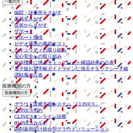
一般の方
病院・診療所をさがす
薬局をさがす
症状からさがす
サポート
サポート環境
ビデオ通話の事前テスト
セキュリティの取り組み
安心安全への取り組み
PHR指針に係るチェックシート確認結果の公表
電子版お薬手帳ガイドラインに係るチェックシート確
認結果の公表
医療機関の方
医療機関の方
クラウド診療
支援システム
「CLINICS」
CLINICS予約
CLINICSオンライン診療
CLINICSカルテ
調剤薬局向け統合型クラウドソリューション