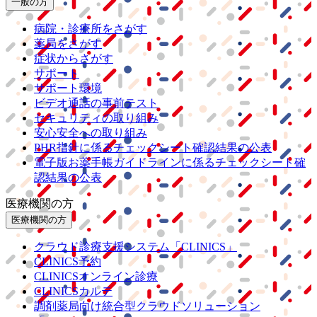
一般の方
病院・診療所をさがす
薬局をさがす
症状からさがす
サポート
サポート環境
ビデオ通話の事前テスト
セキュリティの取り組み
安心安全への取り組み
PHR指針に係るチェックシート確認結果の公表
電子版お薬手帳ガイドラインに係るチェックシート確
認結果の公表
医療機関の方
医療機関の方
クラウド診療
支援システム
「CLINICS」
CLINICS予約
CLINICSオンライン診療
CLINICSカルテ
調剤薬局向け統合型クラウドソリューション