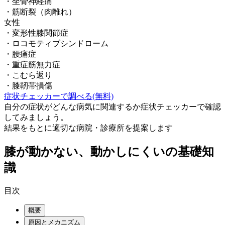
・
坐骨神経痛
・
筋断裂（肉離れ）
女性
・
変形性膝関節症
・
ロコモティブシンドローム
・
腰痛症
・
重症筋無力症
・
こむら返り
・
膝靭帯損傷
症状チェッカーで調べる(無料)
自分の症状がどんな病気に関連するか症状チェッカーで確認
してみましょう。
結果をもとに適切な病院・診療所を提案します
膝が動かない、動かしにくい
の基礎知
識
目次
概要
原因とメカニズム