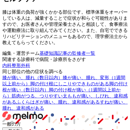
膝は体重の負荷が強くかかる部位です。標準体重をオーバー
している人は、減量することで症状が和らぐ可能性がありま
すので、お医者さんや管理栄養士さんと相談して、食事療法
や運動療法に取り組んでみてください。また、自宅でできる
リハビリテーションのメニューもあるので、理学療法士から
教えてもらってください。
編集・運営チーム
基礎知識記事の監修者一覧
関連する診療科で病院・診療所をさがす
内科
整形外科
同じ部位の他の症状を調べる
膝が痛い、腫れ（数日以内）
膝が痛い、腫れ、変形（1週間
以上前から）
脚の付け根にしこりやできものがある
脚の付け
根が痛い（数日以内）
脚の付け根が痛い（1週間以上前か
ら）
筋肉がつる、つりやすい
太ももが痛い、しびれ、違和感
がある
ふくらはぎが痛い、腫れ、違和感がある
すねが痛い、
腫れ、違和感がある
一般の方