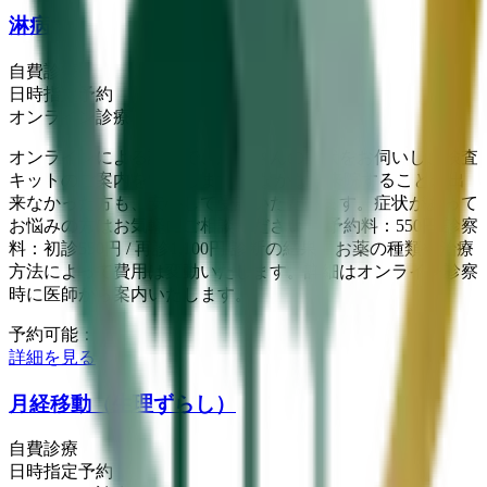
淋病
自費診療
日時指定予約
オンライン診療
オンラインによる診察で、患者さんの症状をお伺いし、検査
キットのご案内をいたします。 なかなか来院することが出
来なかった方も、安心して受診いただけます。症状があって
お悩みの方はお気軽にご相談ください。 予約料：550円 診察
料：初診550円 / 再診1,100円 診断の結果、お薬の種類や治療
方法によって費用は変動いたします。詳細はオンライン診察
時に医師から案内いたします。
予約可能：
詳細を見る
月経移動（生理ずらし）
自費診療
日時指定予約