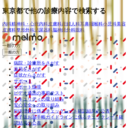
東京都
で他の診療内容で検索する
内科
精神科・心療内科
皮膚科
産婦人科
耳鼻咽喉科
小児科
美容
皮膚科
整形外科
泌尿器科
脳神経外科
眼科
一般の方
一般の方
病院・診療所をさがす
薬局をさがす
症状からさがす
サポート
サポート環境
ビデオ通話の事前テスト
セキュリティの取り組み
安心安全への取り組み
PHR指針に係るチェックシート確認結果の公表
電子版お薬手帳ガイドラインに係るチェックシート確
認結果の公表