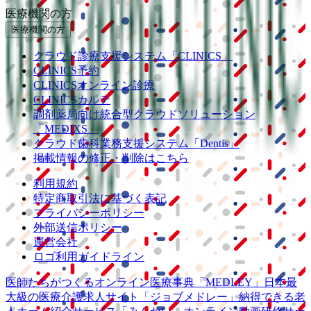
医療機関の方
医療機関の方
クラウド診療
支援システム
「CLINICS」
CLINICS予約
CLINICSオンライン診療
CLINICSカルテ
調剤薬局向け統合型クラウドソリューション
「MEDIXS」
クラウド歯科業務
支援システム
「Dentis」
掲載情報の修正・削除はこちら
利用規約
特定商取引法に基づく表記
プライバシーポリシー
外部送信ポリシー
運営会社
ロゴ利用ガイドライン
医師たちがつくる
オンライン医療事典
「MEDLEY」
日本最
大級の
医療介護求人サイト
「ジョブメドレー」
納得できる
老