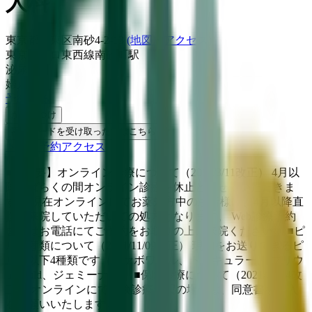
人科
東京都江東区南砂4-2-13
(地図・アクセス)
東京メトロ東西線
南砂町駅
泌尿器科
婦人科
予約する
かかりつけ
再診コードを受け取った方はこちら
トップ
予約
アクセス
■【重要】オンライン診療について（2022/3/11改正） 4月以
降しばらくの間オンライン診療を休止とさせていただきま
す。 現在オンラインにてお薬処方中の患者様は、4月以降直
接ご来院していただいての処方となります。 Web診療予約
またはお電話にてご予約をお取りの上ご来院ください。 ■ピ
ルの種類について（2021/11/09改正） 現物をお送りできるピ
ルは以下4種類です（ファボワール、トリキュラー、 フリウ
ェルuld、ジェミーナ）。 ■保険診療について（2021/03/04改
正） オンラインにて保険診療希望の場合は、同意書を記入
をお願いいたします。