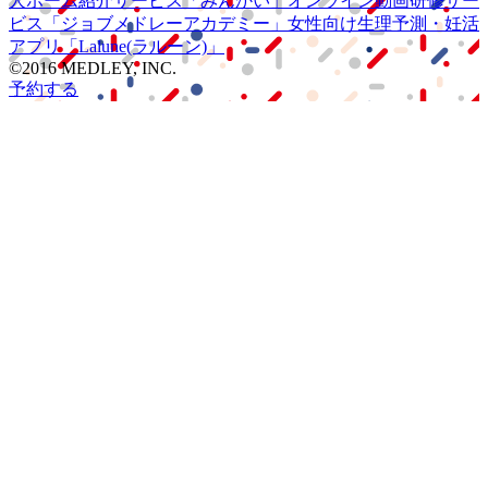
人ホーム紹介サービス
「みんかい」
オンライン
動画研修サー
ビス
「ジョブメドレー
アカデミー」
女性向け
生理予測・妊活
アプリ
「Lalune(ラルーン)」
©2016 MEDLEY, INC.
予約する