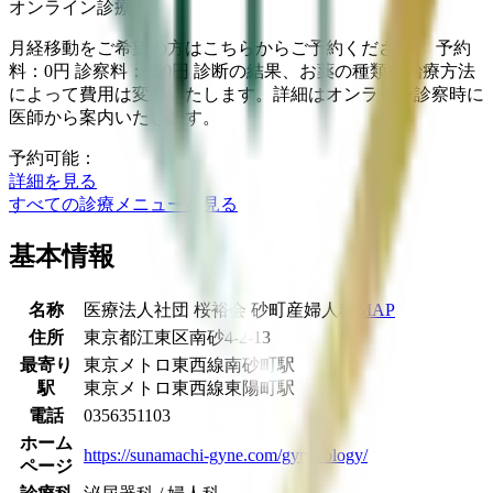
オンライン診療
月経移動をご希望の方はこちらからご予約ください。 予約
料：0円 診察料：550円 診断の結果、お薬の種類や治療方法
によって費用は変動いたします。詳細はオンライン診察時に
医師から案内いたします。
予約可能：
詳細を見る
すべての診療メニューを見る
基本情報
名称
医療法人社団 桜裕会 砂町産婦人科
MAP
住所
東京都江東区南砂4-2-13
最寄り
東京メトロ東西線
南砂町駅
駅
東京メトロ東西線
東陽町駅
電話
0356351103
ホーム
https://sunamachi-gyne.com/gynecology/
ページ