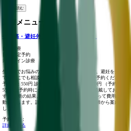
続きを読む
診療メニュー
生理痛・避妊外来（緊急避妊を含む）
自費診療
日時指定予約
オンライン診療
生理痛でお悩みの方、月経移動をご希望の方、避妊を失敗し
てすぐにでも相談されたい方はこちらからご予約ください。
予約料：550円 診察料：初診550円 / 再診1,100円 （予約料：
550円は予約時にクレジットカード決済にて頂戴しておりま
す） 診断の結果、お薬の種類や治療方法によって費用は変
動いたします。詳細はオンライン診察時に医師から案内いた
します。
予約可能：
詳細を見る