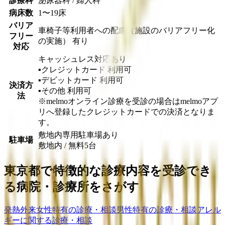
診療科
泌尿器科 / 婦人科
病床数
1〜19床
バリア
車椅子等利用者への配慮（施設のバリアフリー化
フリー
の実施） 有り
対応
キャッシュレス対応あり
▪︎クレジットカード
利用可
▪︎デビットカード
利用可
決済方
▪︎その他
利用可
法
※melmoオンライン診療を受診の場合はmelmoアプ
リへ登録したクレジットカードでの決済となりま
す。
敷地内専用駐車場あり
駐車場
敷地内 / 無料
5
台
東京都
で特徴的な診療内容を受診でき
る病院・診療所をさがす
発熱外来
女性特有の診療・相談
男性特有の診療・相談
アレル
ギーに関する診療・相談