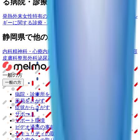
る病院・診療所をさがす
発熱外来
女性特有の診療・相談
男性特有の診療・相談
アレル
ギーに関する診療・相談
静岡県
で他の診療内容で検索する
内科
精神科・心療内科
皮膚科
産婦人科
耳鼻咽喉科
小児科
美容
皮膚科
整形外科
泌尿器科
脳神経外科
眼科
一般の方
一般の方
病院・診療所をさがす
薬局をさがす
症状からさがす
サポート
サポート環境
ビデオ通話の事前テスト
セキュリティの取り組み