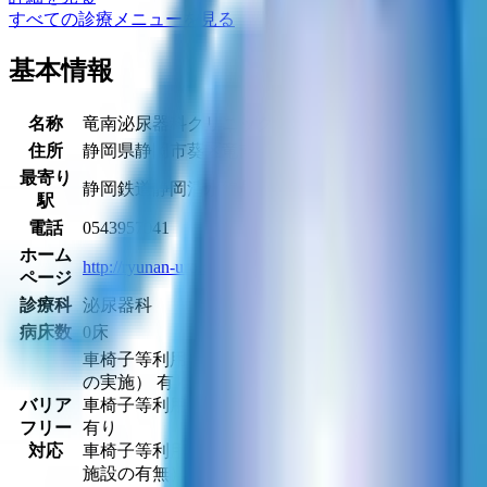
すべての診療メニューを見る
基本情報
名称
竜南泌尿器科クリニック
MAP
住所
静岡県静岡市葵区竜南3丁目11-13
最寄り
静岡鉄道静岡清水線
長沼駅
駅
電話
0543957041
ホーム
http://ryunan-uro.com/
ページ
診療科
泌尿器科
病床数
0床
車椅子等利用者への配慮（施設のバリアフリー化
の実施） 有り
バリア
車椅子等利用者への配慮（多機能トイレの設置）
フリー
有り
対応
車椅子等利用者への配慮（車椅子等利用者用駐車
施設の有無） 有り