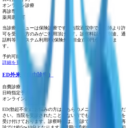
オンライン診療
再診専用
薬局選択可
当診療メニューは保険診療です。当院通院中で、医師より許
可を受けた方のみがご利用頂けます。診察料以外に別途、通
話料等・システム利用料(保険外負担金)550円がかかりま
す。
予約可能：
詳細を見る
ED外来（自由診療）
自費診療
日時指定予約
オンライン診療
ED(勃起不全)にお悩みの方はこちらのメニューにご予約くだ
さい。当院を受診されたことがない方でもご予約、ご相談を
受け付けております。診察時間は、初診では約10〜15分、再
診では約5〜10分となります。費用は予約料550円に加え、初