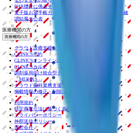
安心安全への取り組み
PHR指針に係るチェックシート確認結果の公表
電子版お薬手帳ガイドラインに係るチェックシート確
認結果の公表
医療機関の方
医療機関の方
クラウド診療
支援システム
「CLINICS」
CLINICS予約
CLINICSオンライン診療
CLINICSカルテ
調剤薬局向け統合型クラウドソリューション
「MEDIXS」
クラウド歯科業務
支援システム
「Dentis」
掲載情報の修正・削除はこちら
利用規約
特定商取引法に基づく表記
プライバシーポリシー
外部送信ポリシー
運営会社