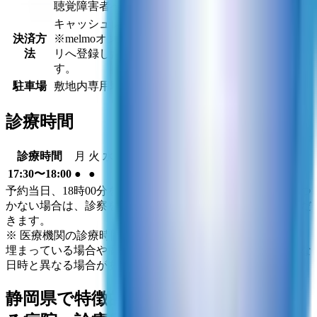
聴覚障害者への配慮（筆談など文字による対応）
キャッシュレス対応なし
決済方
※melmoオンライン診療を受診の場合はmelmoアプ
法
リへ登録したクレジットカードでの決済となりま
す。
駐車場
敷地内専用駐車場なし
診療時間
診療時間
月
火
水
木
金
土
日
祝
17:30〜18:00
●
●
●
●
予約当日、18時00分を過ぎても応答がない、または連絡がつ
かない場合は、診察をキャンセルされたと判断させていただ
きます。
※ 医療機関の診療時間は上記の通りですが、すでに予約が
埋まっている場合や病院の都合などにより実際に予約可能な
日時と異なる場合がありますのでご了承ください
静岡県
で特徴的な診療内容を受診でき