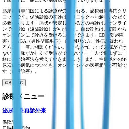
で悩まずに一緒にいい治療法を考えていきましょう。
泌尿器科専門医による診療が受けられる、泌尿器科専門クリ
ニックです。保険診療の初診はクリニックへお越しいただく
必要があります。病状が安定している方の再診は、オンライ
ンでの診療（遠隔診療）が可能です。自費診療は、初診から
オンラインにて診療を受けることができます。ED（勃起障
害）、AGA（男性型脱毛症）でお困りの方、性病が疑われ
る方は、一度ご相談ください。なかなか忙しくて来院ができ
ない方、恥ずかしくて受診ができない方、一人で悩まずに一
緒にいい治療法を考えていきましょう。また、性病以外の泌
尿器科の病気についても、オンラインでの医療相談が可能で
す（自費診療）。
続きを読む
診療メニュー
泌尿器科再診外来
保険診療
日時指定予約