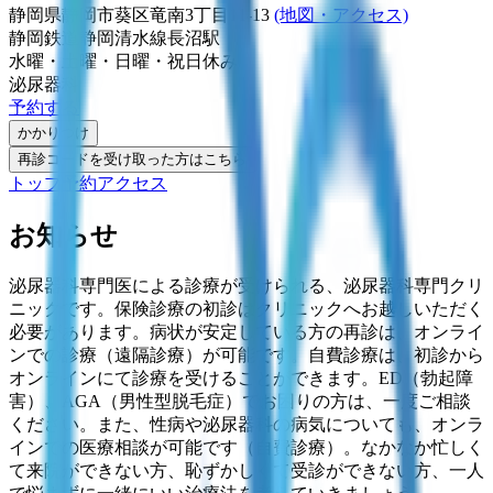
静岡県静岡市葵区竜南3丁目11-13
(地図・アクセス)
静岡鉄道静岡清水線
長沼駅
水曜・土曜・日曜・祝日
休み
泌尿器科
予約する
かかりつけ
再診コードを受け取った方はこちら
トップ
予約
アクセス
お知らせ
泌尿器科専門医による診療が受けられる、泌尿器科専門クリ
ニックです。保険診療の初診はクリニックへお越しいただく
必要があります。病状が安定している方の再診は、オンライ
ンでの診療（遠隔診療）が可能です。自費診療は、初診から
オンラインにて診療を受けることができます。ED（勃起障
害）、AGA（男性型脱毛症）でお困りの方は、一度ご相談
ください。また、性病や泌尿器科の病気についても、オンラ
インでの医療相談が可能です（自費診療）。なかなか忙しく
て来院ができない方、恥ずかしくて受診ができない方、一人