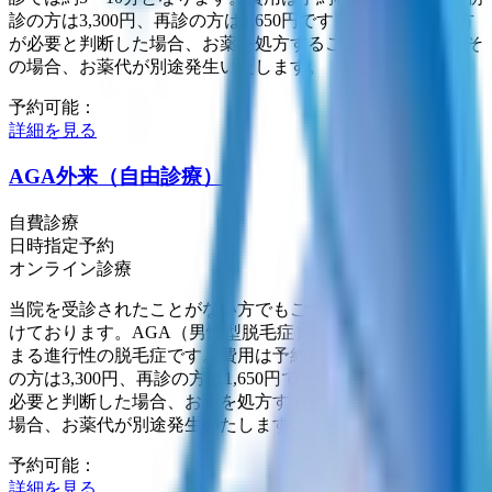
診の方は3,300円、再診の方は1,650円です。医師が薬の処方
が必要と判断した場合、お薬を処方することがあります。そ
の場合、お薬代が別途発生いたします。
予約可能：
詳細を見る
AGA外来（自由診療）
自費診療
日時指定予約
オンライン診療
当院を受診されたことがない方でもご予約、ご相談を受け付
けております。AGA（男性型脱毛症）は、思春期以降に始
まる進行性の脱毛症です。費用は予約料550円に加え、初診
の方は3,300円、再診の方は1,650円です。医師が薬の処方が
必要と判断した場合、お薬を処方することがあります。その
場合、お薬代が別途発生いたします。
予約可能：
詳細を見る