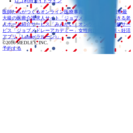
ロゴ利用ガイドライン
医師たちがつくる
オンライン医療事典
「MEDLEY」
日本最
大級の
医療介護求人サイト
「ジョブメドレー」
納得できる
老
人ホーム紹介サービス
「みんかい」
オンライン
動画研修サー
ビス
「ジョブメドレー
アカデミー」
女性向け
生理予測・妊活
アプリ
「Lalune(ラルーン)」
©2016 MEDLEY, INC.
予約する