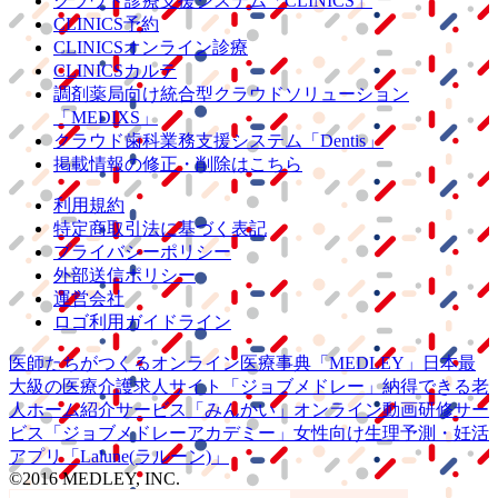
クラウド診療
支援システム
「CLINICS」
CLINICS予約
CLINICSオンライン診療
CLINICSカルテ
調剤薬局向け統合型クラウドソリューション
「MEDIXS」
クラウド歯科業務
支援システム
「Dentis」
掲載情報の修正・削除はこちら
利用規約
特定商取引法に基づく表記
プライバシーポリシー
外部送信ポリシー
運営会社
ロゴ利用ガイドライン
医師たちがつくる
オンライン医療事典
「MEDLEY」
日本最
大級の
医療介護求人サイト
「ジョブメドレー」
納得できる
老
人ホーム紹介サービス
「みんかい」
オンライン
動画研修サー
ビス
「ジョブメドレー
アカデミー」
女性向け
生理予測・妊活
アプリ
「Lalune(ラルーン)」
©2016 MEDLEY, INC.