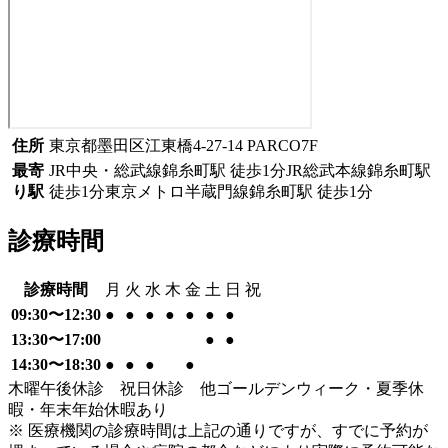
住所
東京都墨田区江東橋4-27-14 PARCO7F
最寄
JR中央・総武線
錦糸町駅
徒歩
1
分
JR総武本線
錦糸町駅
り駅
徒歩
1
分
東京メトロ半蔵門線
錦糸町駅
徒歩
1
分
診療時間
診療時間
月
火
水
木
金
土
日
祝
09:30〜12:30
●
●
●
●
●
●
●
13:30〜17:00
●
●
14:30〜18:30
●
●
●
●
木曜午後休診 祝日休診 他ゴールデンウィーク・夏季休
暇・年末年始休暇あり
※ 医療機関の診療時間は上記の通りですが、すでに予約が