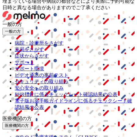
埋まっている場合や病院の都合などにより実際に予約可能な
日時と異なる場合がありますのでご了承ください
一般の方
一般の方
病院・診療所をさがす
薬局をさがす
症状からさがす
サポート
サポート環境
ビデオ通話の事前テスト
セキュリティの取り組み
安心安全への取り組み
PHR指針に係るチェックシート確認結果の公表
電子版お薬手帳ガイドラインに係るチェックシート確
認結果の公表
医療機関の方
医療機関の方