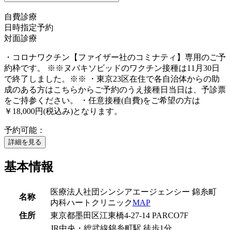
自費診療
日時指定予約
対面診療
・コロナワクチン【ファイザー社のコミナティ】専用のご予
約枠です。 ※※ヌバキソビッドのワクチン接種は11月30日
で終了しました。※※ ・東京23区在住で各自治体からの助
成のある方はこちらからご予約のうえ接種日当日は、予診票
をご持参ください。 ・任意接種(自費)をご希望の方は
￥18,000円(税込み)となります。
予約可能：
詳細を見る
基本情報
医療法人社団シンシアエージェンシー 錦糸町
名称
内科ハートクリニック
MAP
住所
東京都墨田区江東橋4-27-14 PARCO7F
JR中央・総武線
錦糸町駅
徒歩
1
分