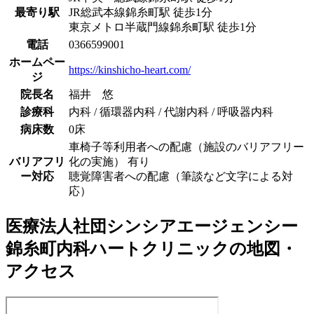
最寄り駅
JR総武本線
錦糸町駅
徒歩
1
分
東京メトロ半蔵門線
錦糸町駅
徒歩
1
分
電話
0366599001
ホームペー
https://kinshicho-heart.com/
ジ
院長名
福井 悠
診療科
内科 / 循環器内科 / 代謝内科 / 呼吸器内科
病床数
0床
車椅子等利用者への配慮（施設のバリアフリー
バリアフリ
化の実施） 有り
ー対応
聴覚障害者への配慮（筆談など文字による対
応）
医療法人社団シンシアエージェンシー
錦糸町内科ハートクリニック
の地図・
アクセス