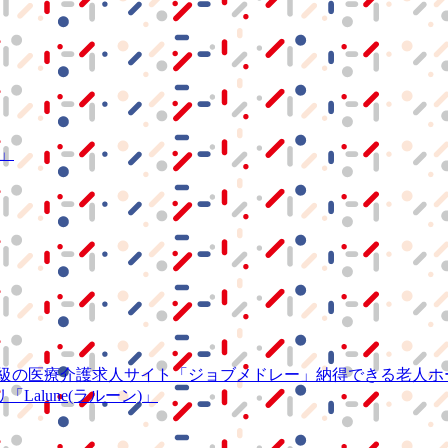
S」
級の
医療介護求人サイト
「ジョブメドレー」
納得できる
老人ホ
リ
「Lalune(ラルーン)」