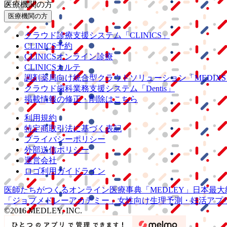
医療機関の方
医療機関の方
クラウド診療
支援システム
「CLINICS」
CLINICS予約
CLINICSオンライン診療
CLINICSカルテ
調剤薬局向け統合型クラウドソリューション
「MEDIX
クラウド歯科業務
支援システム
「Dentis」
掲載情報の修正・削除はこちら
利用規約
特定商取引法に基づく表記
プライバシーポリシー
外部送信ポリシー
運営会社
ロゴ利用ガイドライン
医師たちがつくる
オンライン医療事典
「MEDLEY」
日本最大
「ジョブメドレー
アカデミー」
女性向け
生理予測・妊活アプ
©2016 MEDLEY, INC.