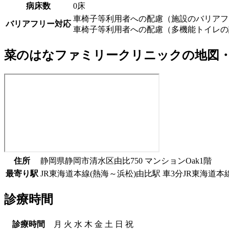
病床数
0床
車椅子等利用者への配慮（施設のバリアフ
バリアフリー対応
車椅子等利用者への配慮（多機能トイレの
菜のはなファミリークリニック
の地図
住所
静岡県静岡市清水区由比750 マンションOak1階
最寄り駅
JR東海道本線(熱海～浜松)
由比駅
車
3
分
JR東海道本
診療時間
診療時間
月
火
水
木
金
土
日
祝