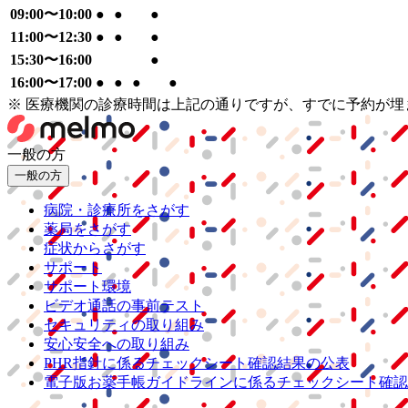
09:00〜10:00
●
●
●
11:00〜12:30
●
●
●
15:30〜16:00
●
16:00〜17:00
●
●
●
●
※ 医療機関の診療時間は上記の通りですが、すでに予約が
一般の方
一般の方
病院・診療所をさがす
薬局をさがす
症状からさがす
サポート
サポート環境
ビデオ通話の事前テスト
セキュリティの取り組み
安心安全への取り組み
PHR指針に係るチェックシート確認結果の公表
電子版お薬手帳ガイドラインに係るチェックシート確認