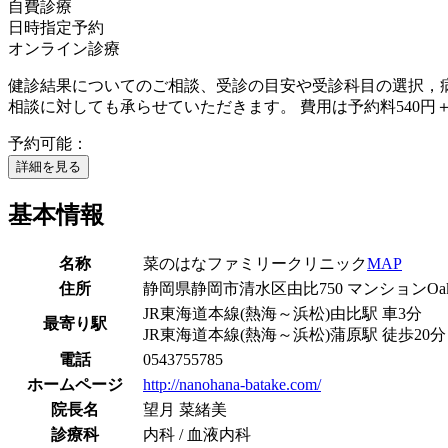
自費診療
日時指定予約
オンライン診療
健診結果についてのご相談、受診の目安や受診科目の選択，
相談に対しても承らせていただきます。 費用は予約料540円＋相談
予約可能：
詳細を見る
基本情報
名称
菜のはなファミリークリニック
MAP
住所
静岡県静岡市清水区由比750 マンションOa
JR東海道本線(熱海～浜松)
由比駅
車
3
分
最寄り駅
JR東海道本線(熱海～浜松)
蒲原駅
徒歩
20
分
電話
0543755785
ホームページ
http://nanohana-batake.com/
院長名
望月 菜緒美
診療科
内科 / 血液内科