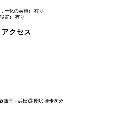
リー化の実施） 有り
設置） 有り
・アクセス
線(熱海～浜松)
蒲原駅
徒歩
20
分