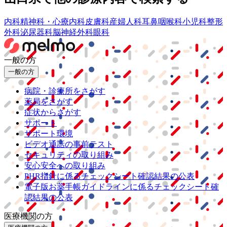
内科
精神科・心療内科
皮膚科
産婦人科
耳鼻咽喉科
小児科
整形
外科
泌尿器科
脳神経外科
眼科
一般の方
一般の方
病院・診療所をさがす
薬局をさがす
症状からさがす
サポート
サポート環境
ビデオ通話の事前テスト
セキュリティの取り組み
安心安全への取り組み
PHR指針に係るチェックシート確認結果の公表
電子版お薬手帳ガイドラインに係るチェックシート確
認結果の公表
医療機関の方