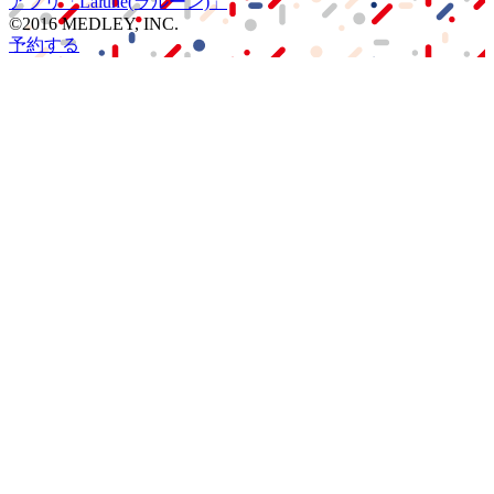
アプリ
「Lalune(ラルーン)」
©2016 MEDLEY, INC.
予約する