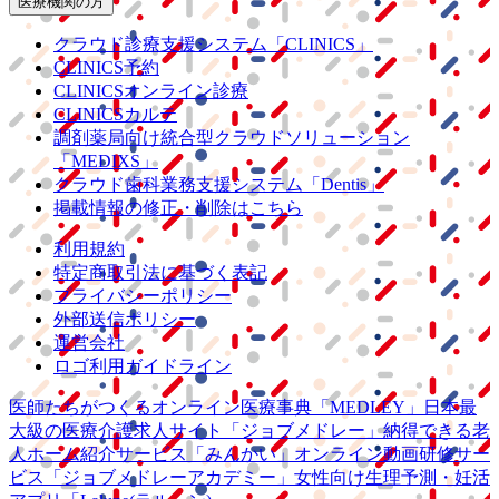
医療機関の方
クラウド診療
支援システム
「CLINICS」
CLINICS予約
CLINICSオンライン診療
CLINICSカルテ
調剤薬局向け統合型クラウドソリューション
「MEDIXS」
クラウド歯科業務
支援システム
「Dentis」
掲載情報の修正・削除はこちら
利用規約
特定商取引法に基づく表記
プライバシーポリシー
外部送信ポリシー
運営会社
ロゴ利用ガイドライン
医師たちがつくる
オンライン医療事典
「MEDLEY」
日本最
大級の
医療介護求人サイト
「ジョブメドレー」
納得できる
老
人ホーム紹介サービス
「みんかい」
オンライン
動画研修サー
ビス
「ジョブメドレー
アカデミー」
女性向け
生理予測・妊活