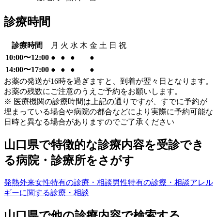
診療時間
診療時間
月
火
水
木
金
土
日
祝
10:00〜12:00
●
●
●
●
14:00〜17:00
●
●
●
●
お薬の発送が16時を過ぎますと、到着が翌々日となります。
お薬の残数にご注意のうえご予約をお願いします。
※ 医療機関の診療時間は上記の通りですが、すでに予約が
埋まっている場合や病院の都合などにより実際に予約可能な
日時と異なる場合がありますのでご了承ください
山口県
で特徴的な診療内容を受診でき
る病院・診療所をさがす
発熱外来
女性特有の診療・相談
男性特有の診療・相談
アレル
ギーに関する診療・相談
山口県
で他の診療内容で検索する