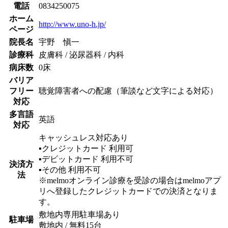
電話
0834250075
ホーム
http://www.uno-h.jp/
ページ
院長名
宇野 愼一
診療科
皮膚科 / 泌尿器科 / 内科
病床数
0床
バリア
フリー
聴覚障害者への配慮（筆談など文字による対応）
対応
多言語
英語
対応
キャッシュレス対応あり
▪︎クレジットカード
利用可
▪︎デビットカード
利用不可
決済方
▪︎その他
利用不可
法
※melmoオンライン診療を受診の場合はmelmoアプ
リへ登録したクレジットカードでの決済となりま
す。
敷地内専用駐車場あり
駐車場
敷地内 / 無料
15
台