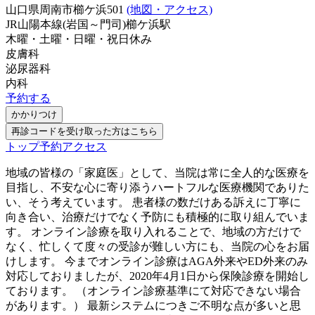
山口県周南市櫛ケ浜501
(地図・アクセス)
JR山陽本線(岩国～門司)
櫛ケ浜駅
木曜・土曜・日曜・祝日
休み
皮膚科
泌尿器科
内科
予約する
かかりつけ
再診コードを受け取った方はこちら
トップ
予約
アクセス
地域の皆様の「家庭医」として、当院は常に全人的な医療を
目指し、不安な心に寄り添うハートフルな医療機関でありた
い、そう考えています。 患者様の数だけある訴えに丁寧に
向き合い、治療だけでなく予防にも積極的に取り組んでいま
す。 オンライン診療を取り入れることで、地域の方だけで
なく、忙しくて度々の受診が難しい方にも、当院の心をお届
けします。 今までオンライン診療はAGA外来やED外来のみ
対応しておりましたが、2020年4月1日から保険診療を開始し
ております。 （オンライン診療基準にて対応できない場合
があります。） 最新システムにつきご不明な点が多いと思