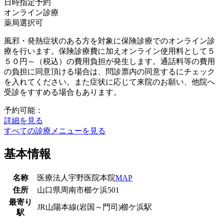
日時指定予約
オンライン診療
薬局選択可
風邪・発熱症状のある方を対象に保険診療でのオンライン診
療を行います。保険診療費に加えオンライン使用料として５
５０円～（税込）の費用負担が発生します。通話料等の費用
の負担に同意頂ける場合は、問診票内の同意するにチェック
を入れてください。また症状に応じて来院のお願い、他院へ
受診をすすめる場合もあります。
予約可能：
詳細を見る
すべての診療メニューを見る
基本情報
名称
医療法人宇野医院本院
MAP
住所
山口県周南市櫛ケ浜501
最寄り
JR山陽本線(岩国～門司)
櫛ケ浜駅
駅