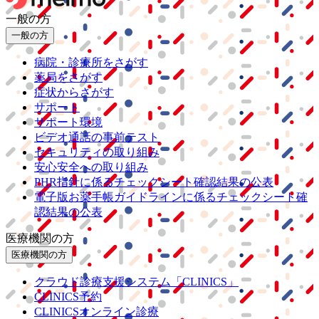
一般の方
一般の方
病院・診療所をさがす
薬局をさがす
症状からさがす
サポート
サポート環境
ビデオ通話の事前テスト
セキュリティの取り組み
安心安全への取り組み
PHR指針に係るチェックシート確認結果の公表
電子版お薬手帳ガイドラインに係るチェックシート確
認結果の公表
医療機関の方
医療機関の方
クラウド診療
支援システム
「CLINICS」
CLINICS予約
CLINICSオンライン診療