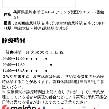
兵庫県尼崎市潮江1-16-1 アミング潮江ウエスト2番館
住所
２F
最寄
JR東西線
尼崎駅
徒歩
5
分
JR宝塚線
尼崎駅
徒歩
5
分
JR神
り駅
戸線(大阪～神戸)
尼崎駅
徒歩
5
分
診療時間
診療時間
月
火
水
木
金
土
日
祝
09:00〜12:00
●
●
●
●
09:00〜12:30
●
14:00〜16:45
●
●
●
●
ＧＷや年末年始 夏季休暇は休診。 学術集会参加のため臨
時休診することがあります。臨時休診詳細は当院HPをご参
照ください。
※ 医療機関の診療時間は上記の通りですが、すでに予約が
埋まっている場合や病院の都合などにより実際に予約可能な
日時と異なる場合がありますのでご了承ください