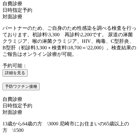
自費診療
日時指定予約
対面診療
パートナーのため、ご自身のため性感染を調べる検査を行っ
ております。初診料\3,300 再診料\2,200です。 尿道の淋菌
クラミジア、喉の淋菌クラミジア、HIV、梅毒、C型肝炎、
B型肝（初診料3,300＋検査料\18,700＝\22,000）。検査結果の
ご報告はオンライン診療が可能。
予約可能：
詳細を見る
予防ワクチン接種
自費診療
日時指定予約
対面診療
13歳から64歳の方 \3000 尼崎市にお住まいの65歳以上の
方 \1500