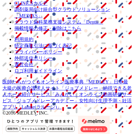
CLINICSカルテ
調剤薬局向け統合型クラウドソリューション
「MEDIXS」
クラウド歯科業務
支援システム
「Dentis」
掲載情報の修正・削除はこちら
利用規約
特定商取引法に基づく表記
プライバシーポリシー
外部送信ポリシー
運営会社
ロゴ利用ガイドライン
医師たちがつくる
オンライン医療事典
「MEDLEY」
日本最
大級の
医療介護求人サイト
「ジョブメドレー」
納得できる
老
人ホーム紹介サービス
「みんかい」
オンライン
動画研修サー
ビス
「ジョブメドレー
アカデミー」
女性向け
生理予測・妊活
アプリ
「Lalune(ラルーン)」
©2016 MEDLEY, INC.