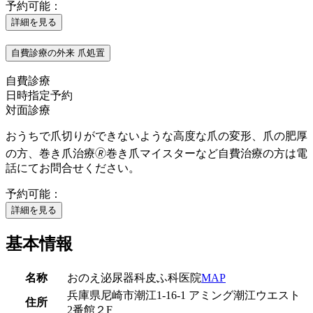
予約可能：
詳細を見る
自費診療の外来 爪処置
自費診療
日時指定予約
対面診療
おうちで爪切りができないような高度な爪の変形、爪の肥厚
の方、巻き爪治療🄬巻き爪マイスターなど自費治療の方は電
話にてお問合せください。
予約可能：
詳細を見る
基本情報
名称
おのえ泌尿器科皮ふ科医院
MAP
兵庫県尼崎市潮江1-16-1 アミング潮江ウエスト
住所
2番館２F