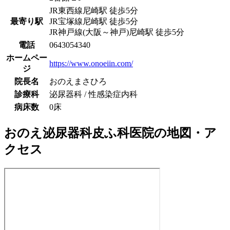
JR東西線
尼崎駅
徒歩
5
分
最寄り駅
JR宝塚線
尼崎駅
徒歩
5
分
JR神戸線(大阪～神戸)
尼崎駅
徒歩
5
分
電話
0643054340
ホームペー
https://www.onoeiin.com/
ジ
院長名
おのえまさひろ
診療科
泌尿器科 / 性感染症内科
病床数
0床
おのえ泌尿器科皮ふ科医院
の地図・ア
クセス