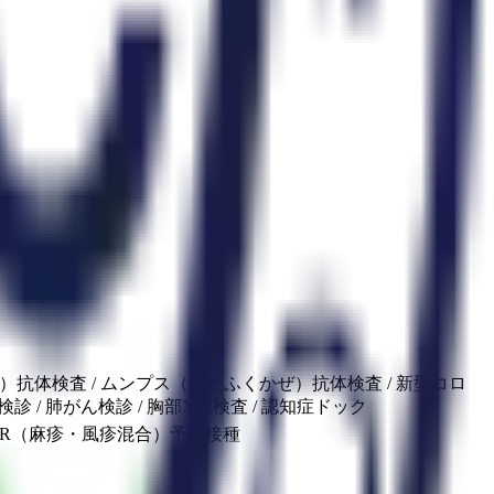
う）抗体検査 / ムンプス（おたふくかぜ）抗体検査 / 新型コロ
診 / 肺がん検診 / 胸部X線検査 / 認知症ドック
 MR（麻疹・風疹混合）予防接種