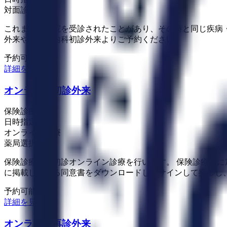
対面診療
これまでに当院を受診されたことがあり、その時と同じ疾病
外来や脳神経内科初診外来よりご予約ください。
予約可能：
詳細を見る
オンライン初診外来
保険診療
日時指定予約
オンライン診療
薬局選択可
保険診療での初診オンライン診療を行います。 保険診療費に
に掲載している同意書をダウンロードしてサインして撮影し
予約可能：
詳細を見る
オンライン再診外来