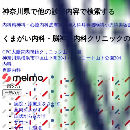
神奈川県
で他の診療内容で検索する
内科
精神科・心療内科
皮膚科
産婦人科
耳鼻咽喉科
小児科
美容
くまがい内科・脳神経内科クリニック
CPC大腸胃内視鏡クリニック山下公園
神奈川県横浜市中区山下町30-1 パークコート山下公園304
内科
胃腸内科
一般の方
一般の方
病院・診療所をさがす
薬局をさがす
症状からさがす
サポート
サポート環境