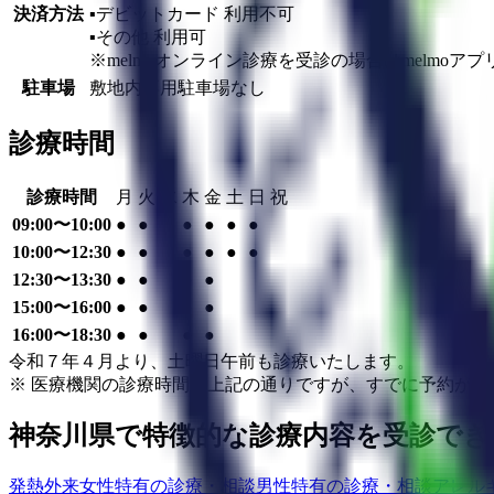
決済方法
▪︎デビットカード
利用不可
▪︎その他
利用可
※melmoオンライン診療を受診の場合はmelmo
駐車場
敷地内専用駐車場なし
診療時間
診療時間
月
火
水
木
金
土
日
祝
09:00〜10:00
●
●
●
●
●
●
10:00〜12:30
●
●
●
●
●
●
12:30〜13:30
●
●
●
●
15:00〜16:00
●
●
●
●
16:00〜18:30
●
●
●
●
令和７年４月より、土曜日午前も診療いたします。
※ 医療機関の診療時間は上記の通りですが、すでに予約が
神奈川県
で特徴的な診療内容を受診でき
発熱外来
女性特有の診療・相談
男性特有の診療・相談
アレル