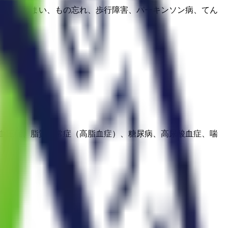
びれ、めまい、もの忘れ、歩行障害、パーキンソン病、てん
血圧症、脂質異常症（高脂血症）、糖尿病、高尿酸血症、喘