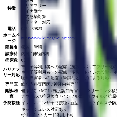
往診可
バリアフリー
特徴
マイナ受付
院内感染対策
電子マネー対応
電話
0452289823
ホームペ
https://www.kumagai-clinic.com/
ージ
院長名
熊谷 智昭
診療科
内科 / 神経内科
病床数
0床
車椅子等利用者への配慮（施設のバリアフリー化の
バリアフ
車椅子等利用者への配慮（多機能トイレの設置） 
リー対応
聴覚障害者への配慮（筆談など文字による対応）
専門医
総合内科専門医 / 神経内科専門医
健診/検
健康診断 / MCI（軽度認知障害）スクリーニング検査
査
ナウイルス抗原検査 / インフルエンザウイルス抗原検査 
予防接種
インフルエンザ予防接種 / 新型コロナウイルス予防接
キャッシュレス対応あり
▪︎クレジットカード
利用不可