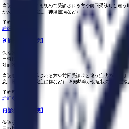
当院の脳神経内科を初めて受診される方や前回受診時と違う
かん、脳梗塞後遺症、神経難病など）
予約可能：
詳細を見る
初診外来【来院】
保険診療
日時指定予約
対面診療
当院を初めて受診される方や前回受診時と違う症状の場合は
息、睡眠時無呼吸症候群など） ※発熱等かぜ症状の方は直
予約可能：
詳細を見る
再診外来【来院】
保険診療
日時指定予約