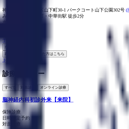
神奈川県横浜市中区山下町30-1 パークコート山下公園302号
みなとみらい線
元町・中華街駅
徒歩
2
分
水曜・祝日
休み
内科
神経内科
予約する
かかりつけ
再診コードを受け取った方はこちら
トップ
予約
アクセス
診療メニュー
すべて
対面診療
オンライン診療
脳神経内科初診外来【来院】
保険診療
日時指定予約
対面診療