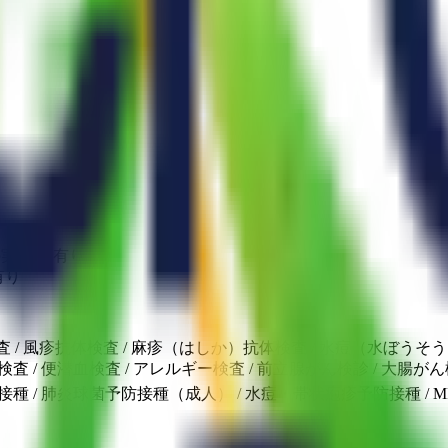
実施） 有り
有り
 / 風疹抗体検査 / 麻疹（はしか）抗体検査 / 水痘（水ぼうそ
/ 便潜血検査 / アレルギー検査 / 前立腺がん検診 / 大腸がん検
種 / 肺炎球菌予防接種（成人） / 水痘・帯状疱疹予防接種 /