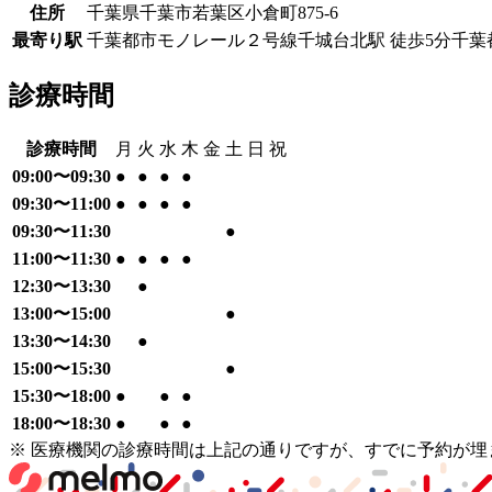
住所
千葉県千葉市若葉区小倉町875-6
最寄り駅
千葉都市モノレール２号線
千城台北駅
徒歩
5
分
千葉
診療時間
診療時間
月
火
水
木
金
土
日
祝
09:00〜09:30
●
●
●
●
09:30〜11:00
●
●
●
●
09:30〜11:30
●
11:00〜11:30
●
●
●
●
12:30〜13:30
●
13:00〜15:00
●
13:30〜14:30
●
15:00〜15:30
●
15:30〜18:00
●
●
●
18:00〜18:30
●
●
●
※ 医療機関の診療時間は上記の通りですが、すでに予約が