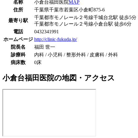
名称
小倉台福田医院
MAP
住所
千葉県千葉市若葉区小倉町875-6
千葉都市モノレール２号線
千城台北駅
徒歩
5
分
最寄り駅
千葉都市モノレール２号線
小倉台駅
徒歩
6
分
電話
0432341991
ホームページ
http://clinic-fukuda.jp/
院長名
福田 世一
診療科
内科 / 小児科 / 整形外科 / 皮膚科 / 外科
病床数
0床
小倉台福田医院
の地図・アクセス