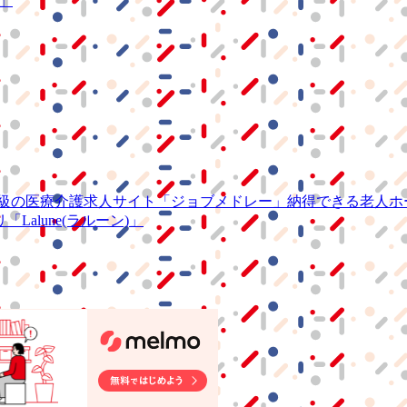
S」
級の
医療介護求人サイト
「ジョブメドレー」
納得できる
老人ホ
リ
「Lalune(ラルーン)」