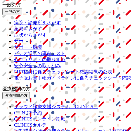
一般の方
一般の方
病院・診療所をさがす
薬局をさがす
症状からさがす
サポート
サポート環境
ビデオ通話の事前テスト
セキュリティの取り組み
安心安全への取り組み
PHR指針に係るチェックシート確認結果の公表
電子版お薬手帳ガイドラインに係るチェックシート確認
医療機関の方
医療機関の方
クラウド診療
支援システム
「CLINICS」
CLINICS予約
CLINICSオンライン診療
CLINICSカルテ