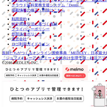
調剤薬局向け統合型クラウドソリューション
「MEDIX
クラウド歯科業務
支援システム
「Dentis」
掲載情報の修正・削除はこちら
利用規約
特定商取引法に基づく表記
プライバシーポリシー
外部送信ポリシー
運営会社
ロゴ利用ガイドライン
医師たちがつくる
オンライン医療事典
「MEDLEY」
日本最大
「ジョブメドレー
アカデミー」
女性向け
生理予測・妊活アプ
©2016 MEDLEY, INC.