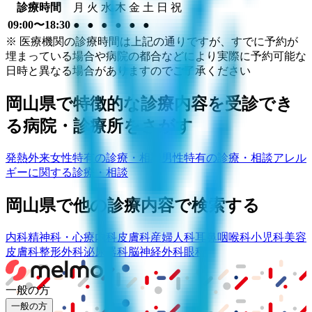
診療時間
月
火
水
木
金
土
日
祝
09:00〜18:30
●
●
●
●
●
●
※ 医療機関の診療時間は上記の通りですが、すでに予約が
埋まっている場合や病院の都合などにより実際に予約可能な
日時と異なる場合がありますのでご了承ください
岡山県
で特徴的な診療内容を受診でき
る病院・診療所をさがす
発熱外来
女性特有の診療・相談
男性特有の診療・相談
アレル
ギーに関する診療・相談
岡山県
で他の診療内容で検索する
内科
精神科・心療内科
皮膚科
産婦人科
耳鼻咽喉科
小児科
美容
皮膚科
整形外科
泌尿器科
脳神経外科
眼科
一般の方
一般の方