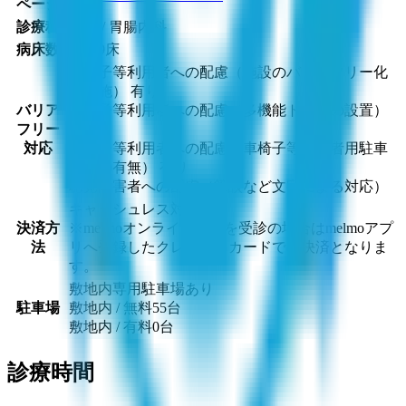
ページ
診療科
内科 / 胃腸内科
病床数
1〜19床
車椅子等利用者への配慮（施設のバリアフリー化
の実施） 有り
バリア
車椅子等利用者への配慮（多機能トイレの設置）
フリー
有り
対応
車椅子等利用者への配慮（車椅子等利用者用駐車
施設の有無） 有り
聴覚障害者への配慮（筆談など文字による対応）
キャッシュレス対応なし
決済方
※melmoオンライン診療を受診の場合はmelmoアプ
法
リへ登録したクレジットカードでの決済となりま
す。
敷地内専用駐車場あり
駐車場
敷地内 / 無料
55
台
敷地内 / 有料
0
台
診療時間