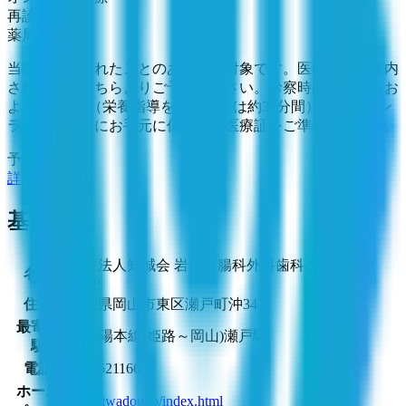
再診専用
薬局選択可
当院を受診されたことのある方が対象です。医師よりご案内
された方はこちらよりご予約ください。診察時間はお一人お
よそ3~5分間（栄養指導を行う場合は約30分間）です。オン
ライン診療時にお手元に保険証・医療証をご準備ください。
予約可能：
詳細を見る
基本情報
医療法人知誠会 岩藤胃腸科外科歯科クリニック
名称
MAP
住所
岡山県岡山市東区瀬戸町沖343
最寄り
JR山陽本線(姫路～岡山)
瀬戸駅
駅
電話
0869521166
ホーム
http://iwadou.jp/index.html