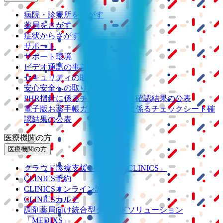
病院・診療所をさがす
薬局をさがす
症状からさがす
サポート
サポート環境
ビデオ通話の事前テスト
セキュリティの取り組み
安心安全への取り組み
PHR指針に係るチェックシート確認結果の公表
電子版お薬手帳ガイドラインに係るチェックシート確
認結果の公表
医療機関の方
医療機関の方
クラウド診療
支援システム
「CLINICS」
CLINICS予約
CLINICSオンライン診療
CLINICSカルテ
調剤薬局向け統合型クラウドソリューション
「MEDIXS」