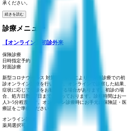
承ください。
続きを読む
診療メニュー
【オンライン】初診外来
保険診療
日時指定予約
対面診療
新型コロナウイルス 対策時限措置により、保険診療での初
診オンライン診療を行います。オンラインで診察した結果、
症状に応じて受診をお勧めする場合があります。初診の場
合、処方日数は7日までとなっております。診察時間はお一
人3~5分程度です。オンライン診療時にお手元に保険証・医
療証をご準備ください。
オンライン診療
薬局選択可