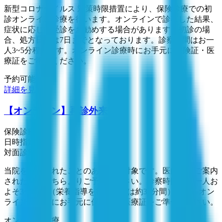
新型コロナウイルス 対策時限措置により、保険診療での初
診オンライン診療を行います。オンラインで診察した結果、
症状に応じて受診をお勧めする場合があります。初診の場
合、処方日数は7日までとなっております。診察時間はお一
人3~5分程度です。オンライン診療時にお手元に保険証・医
療証をご準備ください。
予約可能：
詳細を見る
【オンライン】再診外来
保険診療
日時指定予約
対面診療
当院を受診されたことのある方が対象です。医師よりご案内
された方はこちらよりご予約ください。診察時間はお一人お
よそ3~5分間（栄養指導を行う場合は約30分間）です。オン
ライン診療時にお手元に保険証・医療証をご準備ください。
オンライン診療