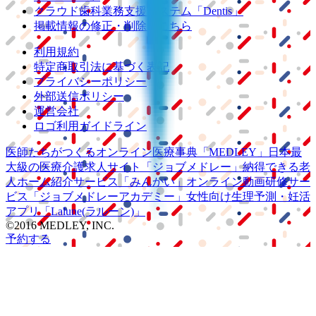
クラウド歯科業務
支援システム
「Dentis」
掲載情報の修正・削除はこちら
利用規約
特定商取引法に基づく表記
プライバシーポリシー
外部送信ポリシー
運営会社
ロゴ利用ガイドライン
医師たちがつくる
オンライン医療事典
「MEDLEY」
日本最
大級の
医療介護求人サイト
「ジョブメドレー」
納得できる
老
人ホーム紹介サービス
「みんかい」
オンライン
動画研修サー
ビス
「ジョブメドレー
アカデミー」
女性向け
生理予測・妊活
アプリ
「Lalune(ラルーン)」
©2016 MEDLEY, INC.
予約する