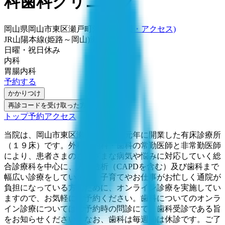
科歯科クリニック
岡山県岡山市東区瀬戸町沖343
(地図・アクセス)
JR山陽本線(姫路～岡山)
瀬戸駅
日曜・祝日
休み
内科
胃腸内科
予約する
かかりつけ
再診コードを受け取った方はこちら
トップ
予約
アクセス
当院は、岡山市東区瀬戸町に平成元年に開業した有床診療所
（１９床）です。外科・内科・歯科の常勤医師と非常勤医師
により、患者さまのさまざまな病気や悩みに対応していく総
合診療科を中心に、人工透析（CAPDを含む）及び歯科まで
幅広い診療をしています。子育てやお仕事がお忙しく通院が
負担になっている方のために、オンライン診療を実施してい
ますので、お気軽にご予約ください。歯科についてのオンラ
イン診療についてはご予約時の問診にて、歯科受診である旨
をお知らせください。なお、歯科は毎週㈬は休診です。ご了