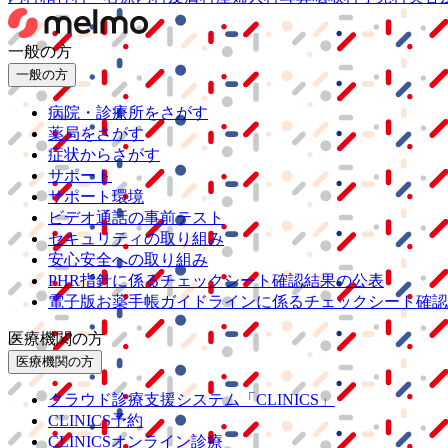
一般の方
一般の方
病院・診療所をさがす
薬局をさがす
症状からさがす
サポート
サポート環境
ビデオ通話の事前テスト
セキュリティの取り組み
安心安全への取り組み
PHR指針に係るチェックシート確認結果の公表
電子版お薬手帳ガイドラインに係るチェックシート確認
医療機関の方
医療機関の方
クラウド診療
支援システム
「CLINICS」
CLINICS予約
CLINICSオンライン診療