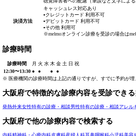
聴覚障害者への配慮（筆談など文字による
キャッシュレス対応あり
▪︎クレジットカード
利用不可
決済方法
▪︎デビットカード
利用不可
▪︎その他
利用可
※melmoオンライン診療を受診の場合は
診療時間
診療時間
月
火
水
木
金
土
日
祝
12:30〜13:30
●
●
●
●
※ 医療機関の診療時間は上記の通りですが、すでに予約が
大阪府
で特徴的な診療内容を受診できる
発熱外来
女性特有の診療・相談
男性特有の診療・相談
アレル
大阪府
で他の診療内容で検索する
内科
精神科・心療内科
皮膚科
産婦人科
耳鼻咽喉科
小児科
美容