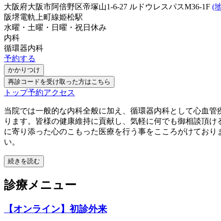
大阪府大阪市阿倍野区帝塚山1-6-27 ルドウレスパスM36-1F
(
阪堺電軌上町線
姫松駅
水曜・土曜・日曜・祝日
休み
内科
循環器内科
予約する
かかりつけ
再診コードを受け取った方はこちら
トップ
予約
アクセス
当院では一般的な内科全般に加え、循環器内科として心血管
ります。皆様の健康維持に貢献し、気軽に何でも御相談頂け
に寄り添った心のこもった医療を行う事をこころがけており
い。
続きを読む
診療メニュー
【オンライン】初診外来