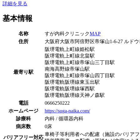
詳細を見る
基本情報
名称
すが内科クリニック
MAP
住所
大阪府大阪市阿倍野区帝塚山1-6-27 ルドウレ
阪堺電軌上町線
姫松駅
阪堺電軌上町線
北畠駅
阪堺電軌上町線
帝塚山三丁目駅
南海高野線
帝塚山駅
最寄り駅
阪堺電軌上町線
帝塚山四丁目駅
阪堺電軌阪堺線
東玉出駅
阪堺電軌阪堺線
塚西駅
阪堺電軌阪堺線
天神ノ森駅
電話
0666250222
ホームページ
https://suga-naika.com/
診療科
内科 / 循環器内科
病床数
0床
車椅子等利用者への配慮（施設のバリアフ
バリアフリー対応