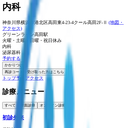
内科
神奈川県横浜市港北区高田東4‐23‐4クール高田2F‐Ⅱ
(地図・
アクセス)
グリーンライン
高田駅
火曜・土曜・日曜・祝日
休み
内科
泌尿器科
予約する
かかりつけ
再診コードを受け取った方はこちら
トップ
予約
アクセス
診療メニュー
すべて
対面診療
オンライン診療
初診外来