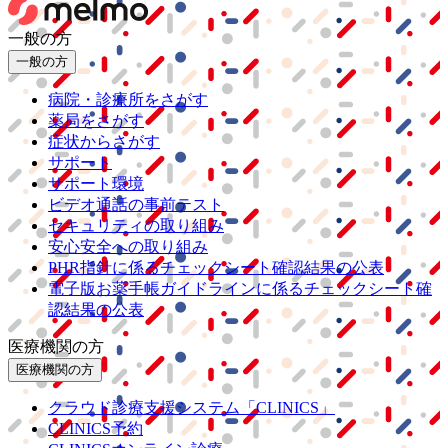
一般の方
一般の方
病院・診療所をさがす
薬局をさがす
症状からさがす
サポート
サポート環境
ビデオ通話の事前テスト
セキュリティの取り組み
安心安全への取り組み
PHR指針に係るチェックシート確認結果の公表
電子版お薬手帳ガイドラインに係るチェックシート確
認結果の公表
医療機関の方
医療機関の方
クラウド診療
支援システム
「CLINICS」
CLINICS予約