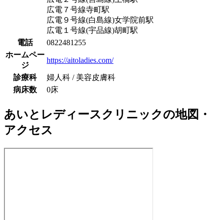
広電７号線
寺町駅
広電９号線(白島線)
女学院前駅
広電１号線(宇品線)
胡町駅
電話
0822481255
ホームペー
https://aitoladies.com/
ジ
診療科
婦人科 / 美容皮膚科
病床数
0床
あいとレディースクリニック
の地図・
アクセス