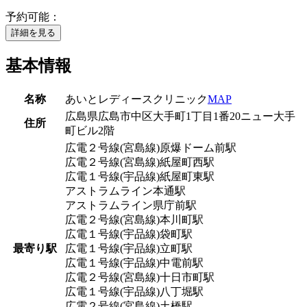
予約可能：
詳細を見る
基本情報
名称
あいとレディースクリニック
MAP
広島県広島市中区大手町1丁目1番20ニュー大手
住所
町ビル2階
広電２号線(宮島線)
原爆ドーム前駅
広電２号線(宮島線)
紙屋町西駅
広電１号線(宇品線)
紙屋町東駅
アストラムライン
本通駅
アストラムライン
県庁前駅
広電２号線(宮島線)
本川町駅
広電１号線(宇品線)
袋町駅
最寄り駅
広電１号線(宇品線)
立町駅
広電１号線(宇品線)
中電前駅
広電２号線(宮島線)
十日市町駅
広電１号線(宇品線)
八丁堀駅
広電２号線(宮島線)
土橋駅