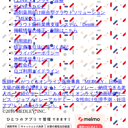
CLINICSオンライン診療
CLINICSカルテ
調剤薬局向け統合型クラウドソリューション
「MEDIXS」
クラウド歯科業務
支援システム
「Dentis」
掲載情報の修正・削除はこちら
利用規約
特定商取引法に基づく表記
プライバシーポリシー
外部送信ポリシー
運営会社
ロゴ利用ガイドライン
医師たちがつくる
オンライン医療事典
「MEDLEY」
日本最
大級の
医療介護求人サイト
「ジョブメドレー」
納得できる
老
人ホーム紹介サービス
「みんかい」
オンライン
動画研修サー
ビス
「ジョブメドレー
アカデミー」
女性向け
生理予測・妊活
アプリ
「Lalune(ラルーン)」
©2016 MEDLEY, INC.