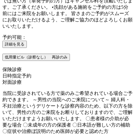
では無い方（単発予約の方）はキャンセル料を頂戴いたしま
す。ご了承ください。 •洗顔がある施術をご予約の方は5分
前にはご来院をお願いします。 皆さまのご予約がスムーズ
にお取りいただけるよう、ご理解ご協力のほどよろしくお願
いいたします。
予約可能：
詳細を見る
低用量ピル（診察なし） 再診のみ
保険診療
日時指定予約
対面診療
当院に受診されている方で薬のみご希望されている場合ご予
約できます。 ～男性の当院へのご来院について～ 婦人科・
不妊治療というデリケートな診察内容のため、以下の方を除
いて、男性の方のご来院をお断りしておりますので、ご理解
いただけますようお願いいたします。 〇患者様の介助が必
要な場合 〇未成年の方の保護者 〇日本語が難しい方の補助
〇症状や治療ぼ説明のため医師が必要と認めた方