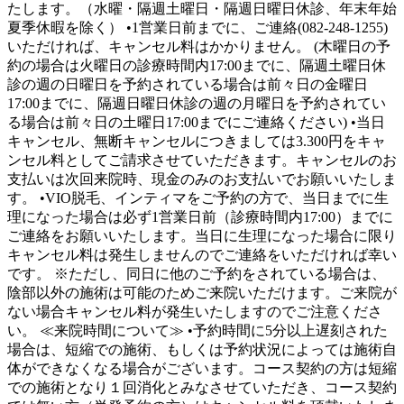
たします。（水曜・隔週土曜日・隔週日曜日休診、年末年始
夏季休暇を除く） •1営業日前までに、ご連絡(082-248-1255)
いただければ、キャンセル料はかかりません。 (木曜日の予
約の場合は火曜日の診療時間内17:00までに、隔週土曜日休
診の週の日曜日を予約されている場合は前々日の金曜日
17:00までに、隔週日曜日休診の週の月曜日を予約されてい
る場合は前々日の土曜日17:00までにご連絡ください) •当日
キャンセル、無断キャンセルにつきましては3.300円をキャ
ンセル料としてご請求させていただきます。キャンセルのお
支払いは次回来院時、現金のみのお支払いでお願いいたしま
す。 •VIO脱毛、インティマをご予約の方で、当日までに生
理になった場合は必ず1営業日前（診療時間内17:00）までに
ご連絡をお願いいたします。当日に生理になった場合に限り
キャンセル料は発生しませんのでご連絡をいただければ幸い
です。 ※ただし、同日に他のご予約をされている場合は、
陰部以外の施術は可能のためご来院いただけます。ご来院が
ない場合キャンセル料が発生いたしますのでご注意くださ
い。 ≪来院時間について≫ •予約時間に5分以上遅刻された
場合は、短縮での施術、もしくは予約状況によっては施術自
体ができなくなる場合がございます。コース契約の方は短縮
での施術となり１回消化とみなさせていただき、コース契約