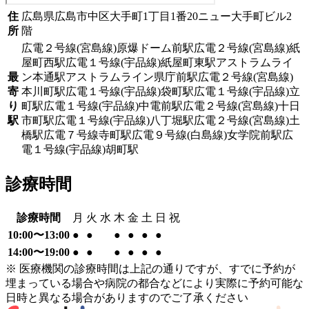
住
広島県広島市中区大手町1丁目1番20ニュー大手町ビル2
所
階
広電２号線(宮島線)
原爆ドーム前駅
広電２号線(宮島線)
紙
屋町西駅
広電１号線(宇品線)
紙屋町東駅
アストラムライ
最
ン
本通駅
アストラムライン
県庁前駅
広電２号線(宮島線)
寄
本川町駅
広電１号線(宇品線)
袋町駅
広電１号線(宇品線)
立
り
町駅
広電１号線(宇品線)
中電前駅
広電２号線(宮島線)
十日
駅
市町駅
広電１号線(宇品線)
八丁堀駅
広電２号線(宮島線)
土
橋駅
広電７号線
寺町駅
広電９号線(白島線)
女学院前駅
広
電１号線(宇品線)
胡町駅
診療時間
診療時間
月
火
水
木
金
土
日
祝
10:00〜13:00
●
●
●
●
●
●
14:00〜19:00
●
●
●
●
●
●
※ 医療機関の診療時間は上記の通りですが、すでに予約が
埋まっている場合や病院の都合などにより実際に予約可能な
日時と異なる場合がありますのでご了承ください