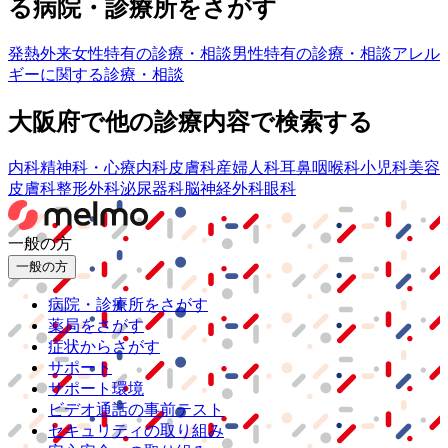
る病院・診療所をさがす
発熱外来
女性特有の診療・相談
男性特有の診療・相談
アレル
ギーに関する診療・相談
大阪府
で他の診療内容で検索する
内科
精神科・心療内科
皮膚科
産婦人科
耳鼻咽喉科
小児科
美容
皮膚科
整形外科
泌尿器科
脳神経外科
眼科
一般の方
一般の方
病院・診療所をさがす
薬局をさがす
症状からさがす
サポート
サポート環境
ビデオ通話の事前テスト
セキュリティの取り組み