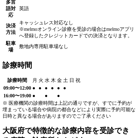
多言
語対
英語
応
キャッシュレス対応なし
決済
※melmoオンライン診療を受診の場合はmelmoアプリ
方法
へ登録したクレジットカードでの決済となります。
駐車
敷地内専用駐車場なし
場
診療時間
診療時間
月
火
水
木
金
土
日
祝
09:00〜12:00
●
●
●
●
●
●
16:00〜19:00
●
●
●
※ 医療機関の診療時間は上記の通りですが、すでに予約が
埋まっている場合や病院の都合などにより実際に予約可能な
日時と異なる場合がありますのでご了承ください
大阪府
で特徴的な診療内容を受診でき