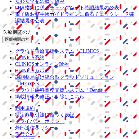
安心安全への取り組み
PHR指針に係るチェックシート確認結果の公表
電子版お薬手帳ガイドラインに係るチェックシート確
認結果の公表
医療機関の方
医療機関の方
クラウド診療
支援システム
「CLINICS」
CLINICS予約
CLINICSオンライン診療
CLINICSカルテ
調剤薬局向け統合型クラウドソリューション
「MEDIXS」
クラウド歯科業務
支援システム
「Dentis」
掲載情報の修正・削除はこちら
利用規約
特定商取引法に基づく表記
プライバシーポリシー
外部送信ポリシー
運営会社