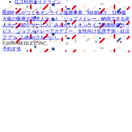
ロゴ利用ガイドライン
医師たちがつくる
オンライン医療事典
「MEDLEY」
日本最
大級の
医療介護求人サイト
「ジョブメドレー」
納得できる
老
人ホーム紹介サービス
「みんかい」
オンライン
動画研修サー
ビス
「ジョブメドレー
アカデミー」
女性向け
生理予測・妊活
アプリ
「Lalune(ラルーン)」
©2016 MEDLEY, INC.
予約する