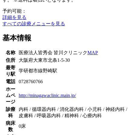
予約可能：
詳細を見る
すべての診療メニューを見る
基本情報
名称
医療法人皆秀会 皆川クリニック
MAP
住所
大阪府大東市北条1-5-30
最寄
学研都市線
野崎駅
り駅
電話
0728760766
ホー
ムペ
http://minagawaclinic.main.jp/
ージ
診療
内科 / 循環器内科 / 消化器内科 / 小児科 / 神経内科 /
科
皮膚科 / 呼吸器内科 / 精神科 / 心療内科
病床
0床
数