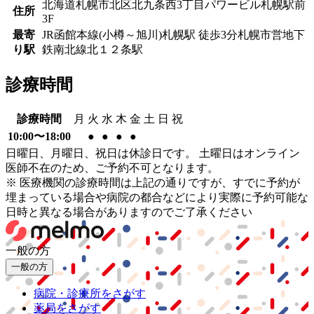
北海道札幌市北区北九条西3丁目パワービル札幌駅前
住所
3F
最寄
JR函館本線(小樽～旭川)
札幌駅
徒歩
3
分
札幌市営地下
り駅
鉄南北線
北１２条駅
診療時間
診療時間
月
火
水
木
金
土
日
祝
10:00〜18:00
●
●
●
●
日曜日、月曜日、祝日は休診日です。 土曜日はオンライン
医師不在のため、ご予約不可となります。
※ 医療機関の診療時間は上記の通りですが、すでに予約が
埋まっている場合や病院の都合などにより実際に予約可能な
日時と異なる場合がありますのでご了承ください
一般の方
一般の方
病院・診療所をさがす
薬局をさがす