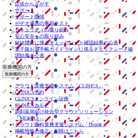
症状からさがす
サポート
サポート環境
ビデオ通話の事前テスト
セキュリティの取り組み
安心安全への取り組み
PHR指針に係るチェックシート確認結果の公表
電子版お薬手帳ガイドラインに係るチェックシート確
認結果の公表
医療機関の方
医療機関の方
クラウド診療
支援システム
「CLINICS」
CLINICS予約
CLINICSオンライン診療
CLINICSカルテ
調剤薬局向け統合型クラウドソリューション
「MEDIXS」
クラウド歯科業務
支援システム
「Dentis」
掲載情報の修正・削除はこちら