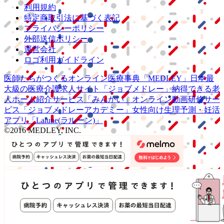
利用規約
特定商取引法に基づく表記
プライバシーポリシー
外部送信ポリシー
運営会社
ロゴ利用ガイドライン
医師たちがつくる
オンライン医療事典
「MEDLEY」
日本最
大級の
医療介護求人サイト
「ジョブメドレー」
納得できる
老
人ホーム紹介サービス
「みんかい」
オンライン
動画研修サー
ビス
「ジョブメドレー
アカデミー」
女性向け
生理予測・妊活
アプリ
「Lalune(ラルーン)」
©2016 MEDLEY, INC.