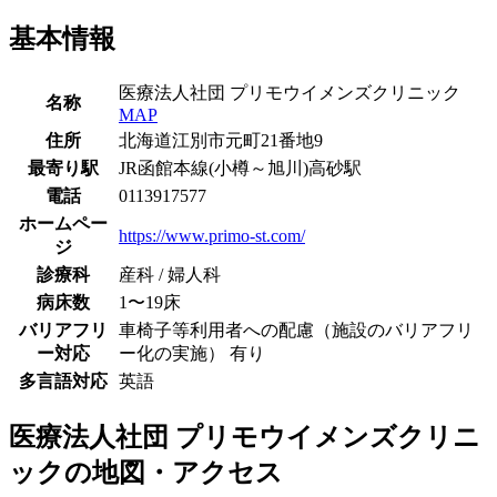
基本情報
医療法人社団 プリモウイメンズクリニック
名称
MAP
住所
北海道江別市元町21番地9
最寄り駅
JR函館本線(小樽～旭川)
高砂駅
電話
0113917577
ホームペー
https://www.primo-st.com/
ジ
診療科
産科 / 婦人科
病床数
1〜19床
バリアフリ
車椅子等利用者への配慮（施設のバリアフリ
ー対応
ー化の実施） 有り
多言語対応
英語
医療法人社団 プリモウイメンズクリニ
ック
の地図・アクセス