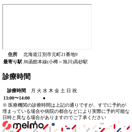
住所
北海道江別市元町21番地9
最寄り駅
JR函館本線(小樽～旭川)
高砂駅
診療時間
診療時間
月
火
水
木
金
土
日
祝
13:00〜14:00
●
※ 医療機関の診療時間は上記の通りですが、すでに予約が
埋まっている場合や病院の都合などにより実際に予約可能な
日時と異なる場合がありますのでご了承ください