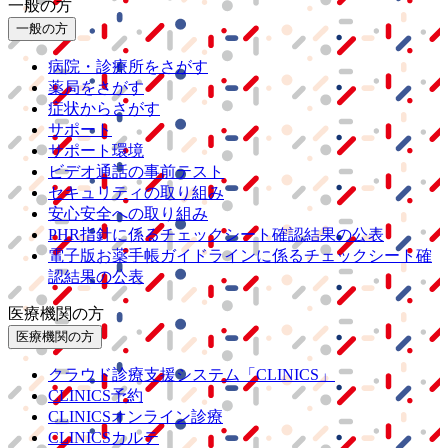
一般の方
一般の方
病院・診療所をさがす
薬局をさがす
症状からさがす
サポート
サポート環境
ビデオ通話の事前テスト
セキュリティの取り組み
安心安全への取り組み
PHR指針に係るチェックシート確認結果の公表
電子版お薬手帳ガイドラインに係るチェックシート確
認結果の公表
医療機関の方
医療機関の方
クラウド診療
支援システム
「CLINICS」
CLINICS予約
CLINICSオンライン診療
CLINICSカルテ