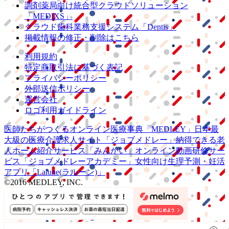
調剤薬局向け統合型クラウドソリューション
「MEDIXS」
クラウド歯科業務
支援システム
「Dentis」
掲載情報の修正・削除はこちら
利用規約
特定商取引法に基づく表記
プライバシーポリシー
外部送信ポリシー
運営会社
ロゴ利用ガイドライン
医師たちがつくる
オンライン医療事典
「MEDLEY」
日本最
大級の
医療介護求人サイト
「ジョブメドレー」
納得できる
老
人ホーム紹介サービス
「みんかい」
オンライン
動画研修サー
ビス
「ジョブメドレー
アカデミー」
女性向け
生理予測・妊活
アプリ
「Lalune(ラルーン)」
©2016 MEDLEY, INC.