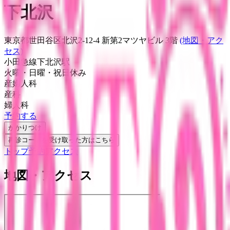
下北沢
東京都世田谷区北沢2-12-4 新第2マツヤビル 3階
(地図・アク
セス)
小田急線
下北沢駅
火曜・日曜・祝日
休み
産婦人科
産科
婦人科
予約する
かかりつけ
再診コードを受け取った方はこちら
トップ
予約
アクセス
地図・アクセス