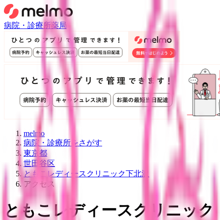
病院・診療所
薬局
melmo
病院・診療所をさがす
東京都
世田谷区
ともこレディースクリニック下北沢
アクセス
ともこレディースクリニック