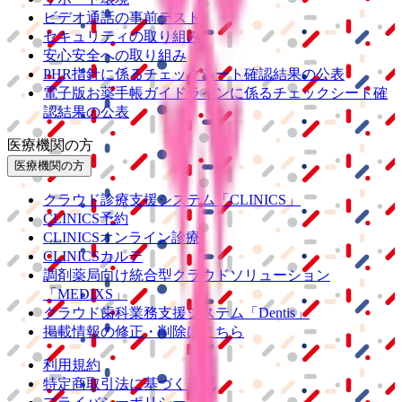
ビデオ通話の事前テスト
セキュリティの取り組み
安心安全への取り組み
PHR指針に係るチェックシート確認結果の公表
電子版お薬手帳ガイドラインに係るチェックシート確
認結果の公表
医療機関の方
医療機関の方
クラウド診療
支援システム
「CLINICS」
CLINICS予約
CLINICSオンライン診療
CLINICSカルテ
調剤薬局向け統合型クラウドソリューション
「MEDIXS」
クラウド歯科業務
支援システム
「Dentis」
掲載情報の修正・削除はこちら
利用規約
特定商取引法に基づく表記