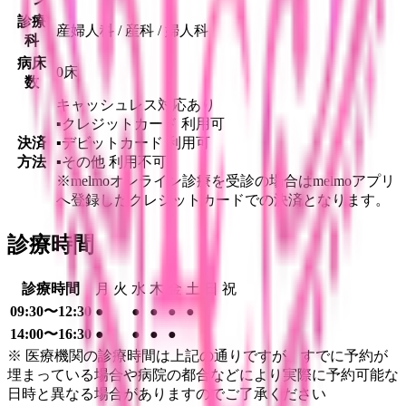
診療
産婦人科 / 産科 / 婦人科
科
病床
0床
数
キャッシュレス対応あり
▪︎クレジットカード
利用可
決済
▪︎デビットカード
利用可
方法
▪︎その他
利用不可
※melmoオンライン診療を受診の場合はmelmoアプリ
へ登録したクレジットカードでの決済となります。
診療時間
診療時間
月
火
水
木
金
土
日
祝
09:30〜12:30
●
●
●
●
●
14:00〜16:30
●
●
●
●
※ 医療機関の診療時間は上記の通りですが、すでに予約が
埋まっている場合や病院の都合などにより実際に予約可能な
日時と異なる場合がありますのでご了承ください