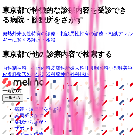
東京都
で特徴的な診療内容を受診でき
る病院・診療所をさがす
発熱外来
女性特有の診療・相談
男性特有の診療・相談
アレル
ギーに関する診療・相談
東京都
で他の診療内容で検索する
内科
精神科・心療内科
皮膚科
産婦人科
耳鼻咽喉科
小児科
美容
皮膚科
整形外科
泌尿器科
脳神経外科
眼科
一般の方
一般の方
病院・診療所をさがす
薬局をさがす
症状からさがす
サポート
サポート環境