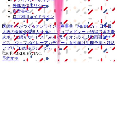
プライバシーポリシー
外部送信ポリシー
運営会社
ロゴ利用ガイドライン
医師たちがつくる
オンライン医療事典
「MEDLEY」
日本最
大級の
医療介護求人サイト
「ジョブメドレー」
納得できる
老
人ホーム紹介サービス
「みんかい」
オンライン
動画研修サー
ビス
「ジョブメドレー
アカデミー」
女性向け
生理予測・妊活
アプリ
「Lalune(ラルーン)」
©2016 MEDLEY, INC.
予約する