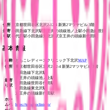
住所
東京都世田谷区北沢2-12-4 新第2マツヤビル 3階
最寄
小田急線
下北沢駅
京王井の頭線
池ノ上駅
小田急線
世田
り駅
谷代田駅
小田急線
東北沢駅
京王井の頭線
新代田駅
基本情報
名称
ともこレディースクリニック下北沢
MAP
住所
東京都世田谷区北沢2-12-4 新第2マツヤビル 3階
小田急線
下北沢駅
京王井の頭線
池ノ上駅
最寄
小田急線
世田谷代田駅
り駅
小田急線
東北沢駅
京王井の頭線
新代田駅
ホー
ムペ
https://tomokoclinic.jp/
ージ