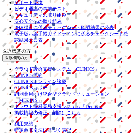
サポート環境
ビデオ通話の事前テスト
セキュリティの取り組み
安心安全への取り組み
PHR指針に係るチェックシート確認結果の公表
電子版お薬手帳ガイドラインに係るチェックシート確
認結果の公表
医療機関の方
医療機関の方
クラウド診療
支援システム
「CLINICS」
CLINICS予約
CLINICSオンライン診療
CLINICSカルテ
調剤薬局向け統合型クラウドソリューション
「MEDIXS」
クラウド歯科業務
支援システム
「Dentis」
掲載情報の修正・削除はこちら
利用規約
特定商取引法に基づく表記