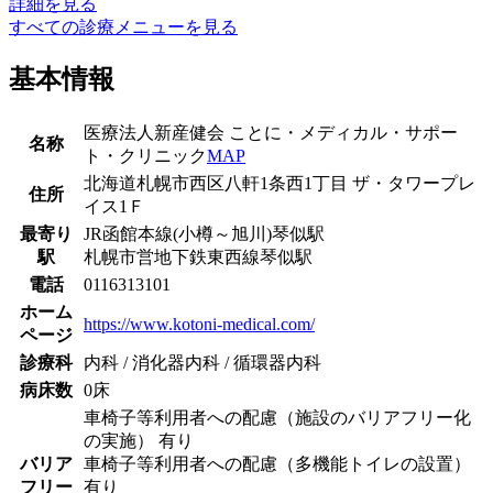
詳細を見る
すべての診療メニューを見る
基本情報
医療法人新産健会 ことに・メディカル・サポー
名称
ト・クリニック
MAP
北海道札幌市西区八軒1条西1丁目 ザ・タワープレ
住所
イス1Ｆ
最寄り
JR函館本線(小樽～旭川)
琴似駅
駅
札幌市営地下鉄東西線
琴似駅
電話
0116313101
ホーム
https://www.kotoni-medical.com/
ページ
診療科
内科 / 消化器内科 / 循環器内科
病床数
0床
車椅子等利用者への配慮（施設のバリアフリー化
の実施） 有り
バリア
車椅子等利用者への配慮（多機能トイレの設置）
フリー
有り