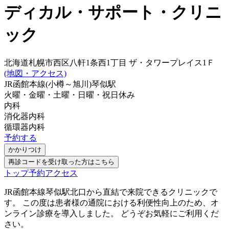
ディカル・サポート・クリニ
ック
北海道札幌市西区八軒1条西1丁目 ザ・タワープレイス1Ｆ
(地図・アクセス)
JR函館本線(小樽～旭川)
琴似駅
火曜・金曜・土曜・日曜・祝日
休み
内科
消化器内科
循環器内科
予約する
かかりつけ
再診コードを受け取った方はこちら
トップ
予約
アクセス
JR函館本線琴似駅北口から直結で来院できるクリニックで
す。 この度は患者様の通院における利便性向上のため、オ
ンライン診療を導入しました。 どうぞお気軽にご利用くだ
さい。