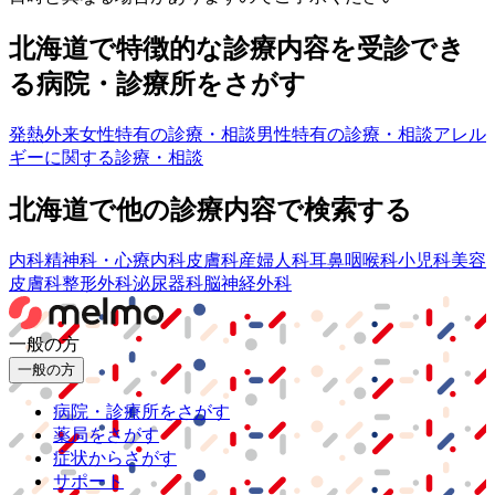
北海道
で特徴的な診療内容を受診でき
る病院・診療所をさがす
発熱外来
女性特有の診療・相談
男性特有の診療・相談
アレル
ギーに関する診療・相談
北海道
で他の診療内容で検索する
内科
精神科・心療内科
皮膚科
産婦人科
耳鼻咽喉科
小児科
美容
皮膚科
整形外科
泌尿器科
脳神経外科
一般の方
一般の方
病院・診療所をさがす
薬局をさがす
症状からさがす
サポート