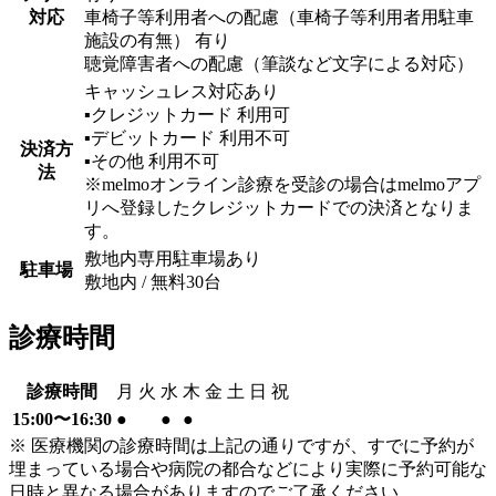
対応
車椅子等利用者への配慮（車椅子等利用者用駐車
施設の有無） 有り
聴覚障害者への配慮（筆談など文字による対応）
キャッシュレス対応あり
▪︎クレジットカード
利用可
▪︎デビットカード
利用不可
決済方
▪︎その他
利用不可
法
※melmoオンライン診療を受診の場合はmelmoアプ
リへ登録したクレジットカードでの決済となりま
す。
敷地内専用駐車場あり
駐車場
敷地内 / 無料
30
台
診療時間
診療時間
月
火
水
木
金
土
日
祝
15:00〜16:30
●
●
●
※ 医療機関の診療時間は上記の通りですが、すでに予約が
埋まっている場合や病院の都合などにより実際に予約可能な
日時と異なる場合がありますのでご了承ください