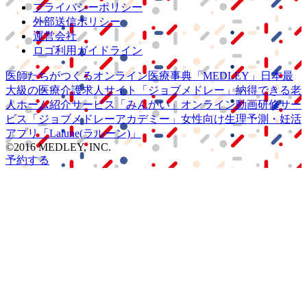
プライバシーポリシー
外部送信ポリシー
運営会社
ロゴ利用ガイドライン
医師たちがつくる
オンライン医療事典
「MEDLEY」
日本最
大級の
医療介護求人サイト
「ジョブメドレー」
納得できる
老
人ホーム紹介サービス
「みんかい」
オンライン
動画研修サー
ビス
「ジョブメドレー
アカデミー」
女性向け
生理予測・妊活
アプリ
「Lalune(ラルーン)」
©2016 MEDLEY, INC.
予約する