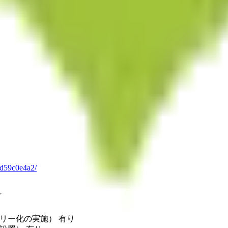
04d59c0e4a2/
科
リー化の実施） 有り