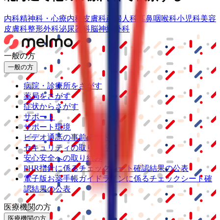
内科
精神科・心療内科
皮膚科
産婦人科
耳鼻咽喉科
小児科
美容
皮膚科
整形外科
泌尿器科
脳神経外科
一般の方
一般の方
病院・診療所をさがす
薬局をさがす
症状からさがす
サポート
サポート環境
ビデオ通話の事前テスト
セキュリティの取り組み
安心安全への取り組み
PHR指針に係るチェックシート確認結果の公表
電子版お薬手帳ガイドラインに係るチェックシート確
認結果の公表
医療機関の方
医療機関の方