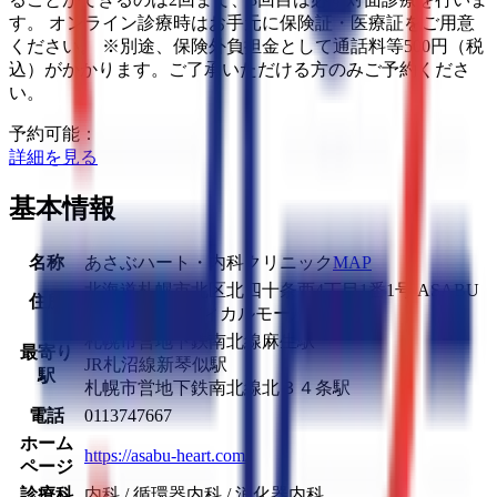
す。 オンライン診療時はお手元に保険証・医療証をご用意
ください。 ※別途、保険外負担金として通話料等500円（税
込）がかかります。ご了承いただける方のみご予約くださ
い。
予約可能：
詳細を見る
基本情報
名称
あさぶハート・内科クリニック
MAP
北海道札幌市北区北四十条西4丁目1番1号 ASABU
住所
LAND 1階メディカルモール内
札幌市営地下鉄南北線
麻生駅
最寄り
JR札沼線
新琴似駅
駅
札幌市営地下鉄南北線
北３４条駅
電話
0113747667
ホーム
https://asabu-heart.com/
ページ
診療科
内科 / 循環器内科 / 消化器内科