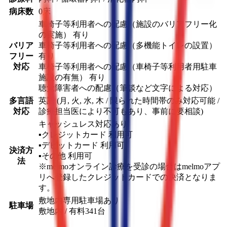
病床数
0床
車椅子等利用者への配慮（施設のバリアフリー化
の実施） 有り
バリア
車椅子等利用者への配慮（多機能トイレの設置）
フリー
有り
対応
車椅子等利用者への配慮（車椅子等利用者用駐車
施設の有無） 有り
聴覚障害者への配慮（筆談など文字による対応）
多言語
英語 (月, 火, 水, 木 / 限られた時間帯のみ対応可能 /
対応
診療担当医により不可もあり、事前に要相談)
キャッシュレス対応あり
▪︎クレジットカード
利用可
▪︎デビットカード
利用可
決済方
▪︎その他
利用可
法
※melmoオンライン診療を受診の場合はmelmoアプ
リへ登録したクレジットカードでの決済となりま
す。
敷地内専用駐車場あり
駐車場
敷地内 / 有料
341
台