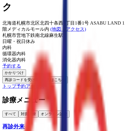
ク
北海道札幌市北区北四十条西4丁目1番1号 ASABU LAND 1
階メディカルモール内
(地図・アクセス)
札幌市営地下鉄南北線
麻生駅
日曜・祝日
休み
内科
循環器内科
消化器内科
予約する
かかりつけ
再診コードを受け取った方はこちら
トップ
予約
アクセス
診療メニュー
すべて
対面診療
オンライン診療
再診外来