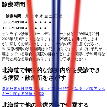
診療時間
診療時間
月
火
水
木
金
土
日
祝
08:30〜09:00
●
●
●
●
●
●
13:30〜14:00
●
●
●
●
●
オンライン診療、ゴールデンウイーク休診2026年4月29日～
2026年5月6日までとなります。 ご不便をお掛け致します
が、宜しくお願い致します。 ご予約の際ご注意ください。
※ 医療機関の診療時間は上記の通りですが、すでに予約が
埋まっている場合や病院の都合などにより実際に予約可能な
日時と異なる場合がありますのでご了承ください
北海道
で特徴的な診療内容を受診でき
る病院・診療所をさがす
発熱外来
女性特有の診療・相談
男性特有の診療・相談
アレル
ギーに関する診療・相談
北海道
で他の診療内容で検索する