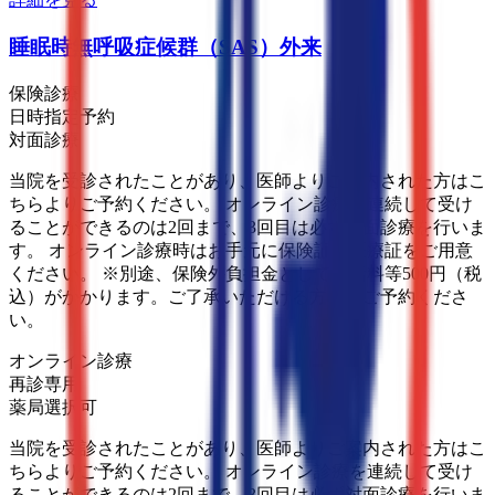
睡眠時無呼吸症候群（SAS）外来
保険診療
日時指定予約
対面診療
当院を受診されたことがあり、医師よりご案内された方はこ
ちらよりご予約ください。 オンライン診療を連続して受け
ることができるのは2回まで、3回目は必ず対面診療を行いま
す。 オンライン診療時はお手元に保険証・医療証をご用意
ください。 ※別途、保険外負担金として通話料等500円（税
込）がかかります。ご了承いただける方のみご予約くださ
い。
オンライン診療
再診専用
薬局選択可
当院を受診されたことがあり、医師よりご案内された方はこ
ちらよりご予約ください。 オンライン診療を連続して受け
ることができるのは2回まで、3回目は必ず対面診療を行いま