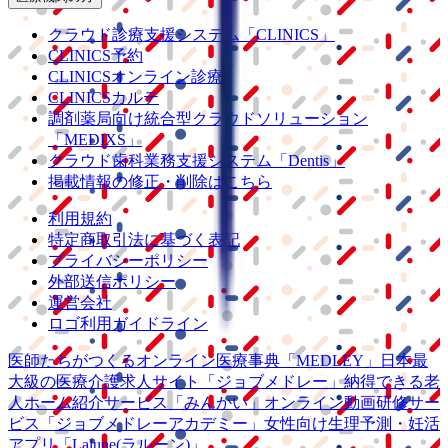
クラウド診療
支援システム
「CLINICS」
CLINICS予約
CLINICSオンライン診療
CLINICSカルテ
調剤薬局向け統合型クラウドソリューション
「MEDIXS」
クラウド歯科業務
支援システム
「Dentis」
掲載情報の修正・削除はこちら
利用規約
特定商取引法に基づく表記
プライバシーポリシー
外部送信ポリシー
運営会社
ロゴ利用ガイドライン
医師たちがつくる
オンライン医療事典
「MEDLEY」
日本最
大級の
医療介護求人サイト
「ジョブメドレー」
納得できる
老
人ホーム紹介サービス
「みんかい」
オンライン
動画研修サー
ビス
「ジョブメドレー
アカデミー」
女性向け
生理予測・妊活
アプリ
「Lalune(ラルーン)」