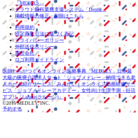
「MEDIXS」
クラウド歯科業務
支援システム
「Dentis」
掲載情報の修正・削除はこちら
利用規約
特定商取引法に基づく表記
プライバシーポリシー
外部送信ポリシー
運営会社
ロゴ利用ガイドライン
医師たちがつくる
オンライン医療事典
「MEDLEY」
日本最
大級の
医療介護求人サイト
「ジョブメドレー」
納得できる
老
人ホーム紹介サービス
「みんかい」
オンライン
動画研修サー
ビス
「ジョブメドレー
アカデミー」
女性向け
生理予測・妊活
アプリ
「Lalune(ラルーン)」
©2016 MEDLEY, INC.
予約する