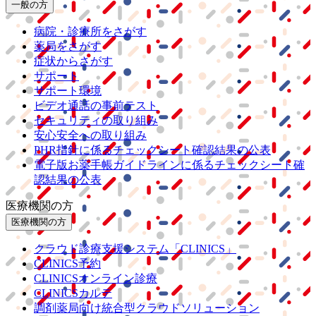
一般の方
病院・診療所をさがす
薬局をさがす
症状からさがす
サポート
サポート環境
ビデオ通話の事前テスト
セキュリティの取り組み
安心安全への取り組み
PHR指針に係るチェックシート確認結果の公表
電子版お薬手帳ガイドラインに係るチェックシート確
認結果の公表
医療機関の方
医療機関の方
クラウド診療
支援システム
「CLINICS」
CLINICS予約
CLINICSオンライン診療
CLINICSカルテ
調剤薬局向け統合型クラウドソリューション