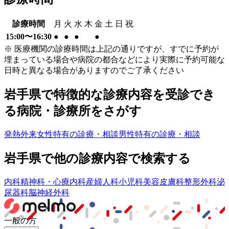
診療時間
月
火
水
木
金
土
日
祝
15:00〜16:30
●
●
●
●
※ 医療機関の診療時間は上記の通りですが、すでに予約が
埋まっている場合や病院の都合などにより実際に予約可能な
日時と異なる場合がありますのでご了承ください
岩手県
で特徴的な診療内容を受診でき
る病院・診療所をさがす
発熱外来
女性特有の診療・相談
男性特有の診療・相談
岩手県
で他の診療内容で検索する
内科
精神科・心療内科
産婦人科
小児科
美容皮膚科
整形外科
泌
尿器科
脳神経外科
一般の方