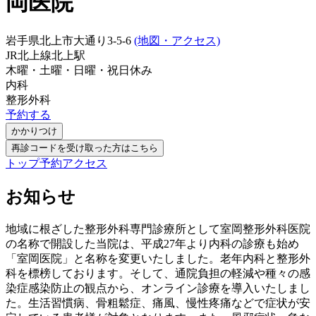
岡医院
岩手県北上市大通り3-5-6
(地図・アクセス)
JR北上線
北上駅
木曜・土曜・日曜・祝日
休み
内科
整形外科
予約する
かかりつけ
再診コードを受け取った方はこちら
トップ
予約
アクセス
お知らせ
地域に根ざした整形外科専門診療所として室岡整形外科医院
の名称で開設した当院は、平成27年より内科の診療も始め
「室岡医院」と名称を変更いたしました。老年内科と整形外
科を標榜しております。そして、通院負担の軽減や種々の感
染症感染防止の観点から、オンライン診療を導入いたしまし
た。生活習慣病、骨粗鬆症、痛風、慢性疼痛などで症状が安