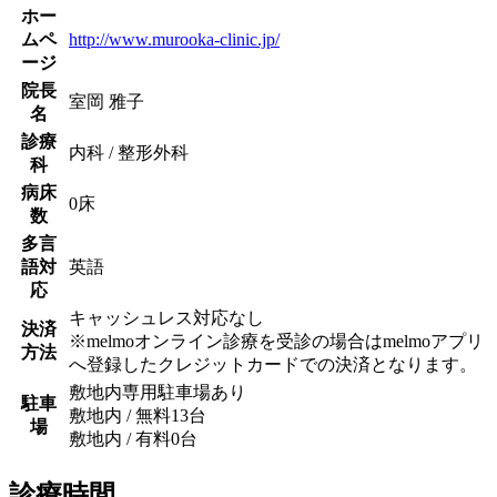
ホー
ムペ
http://www.murooka-clinic.jp/
ージ
院長
室岡 雅子
名
診療
内科 / 整形外科
科
病床
0床
数
多言
語対
英語
応
キャッシュレス対応なし
決済
※melmoオンライン診療を受診の場合はmelmoアプリ
方法
へ登録したクレジットカードでの決済となります。
敷地内専用駐車場あり
駐車
敷地内 / 無料
13
台
場
敷地内 / 有料
0
台
診療時間