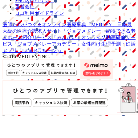
外部送信ポリシー
運営会社
ロゴ利用ガイドライン
医師たちがつくる
オンライン医療事典
「MEDLEY」
日本最
大級の
医療介護求人サイト
「ジョブメドレー」
納得できる
老
人ホーム紹介サービス
「みんかい」
オンライン
動画研修サー
ビス
「ジョブメドレー
アカデミー」
女性向け
生理予測・妊活
アプリ
「Lalune(ラルーン)」
©2016 MEDLEY, INC.