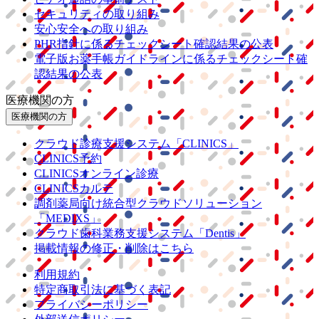
セキュリティの取り組み
安心安全への取り組み
PHR指針に係るチェックシート確認結果の公表
電子版お薬手帳ガイドラインに係るチェックシート確
認結果の公表
医療機関の方
医療機関の方
クラウド診療
支援システム
「CLINICS」
CLINICS予約
CLINICSオンライン診療
CLINICSカルテ
調剤薬局向け統合型クラウドソリューション
「MEDIXS」
クラウド歯科業務
支援システム
「Dentis」
掲載情報の修正・削除はこちら
利用規約
特定商取引法に基づく表記
プライバシーポリシー