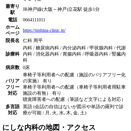
最寄り
JR神戸線(大阪～神戸)
立花駅
徒歩
1
分
駅
電話
0664111011
ホーム
https://nishina-clinic.jp/
ページ
院長名
仁科 周平
内科 / 糖尿病内科 / 内分泌内科 / 甲状腺内科 / 代謝
診療科
内科 / 消化器内科 / 胃腸内科 / 呼吸器内科 / 腎臓内
科
病床数
0床
車椅子等利用者への配慮（施設のバリアフリー化
バリア
の実施） 有り
フリー
車椅子等利用者への配慮（車椅子等利用者用駐車
対応
施設の有無） 有り
聴覚障害者への配慮（筆談など文字による対応）
多言語
英語 (会話の自信はないが図示や単語の羅列で診
対応
療が可能 / 月, 火, 水, 木, 金, 土)
にしな内科
の地図・アクセス