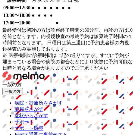
診療時間
月
火
水
木
金
土
日
祝
09:00〜12:30
●
●
●
●
●
●
●
13:30〜18:30
●
●
●
●
17:00〜20:00
●
最終受付は初診の方は診察終了時間の30分前、再診の方は10
分前となります。内視鏡検査の最終予約は診察終了時間の１
時間前となります。 日曜日は第三週目に予約患者様の内視
鏡検査のみ実施しております。
※ 医療機関の診療時間は上記の通りですが、すでに予約が
埋まっている場合や病院の都合などにより実際に予約可能な
日時と異なる場合がありますのでご了承ください
一般の方
一般の方
病院・診療所をさがす
薬局をさがす
症状からさがす
サポート
サポート環境
ビデオ通話の事前テスト