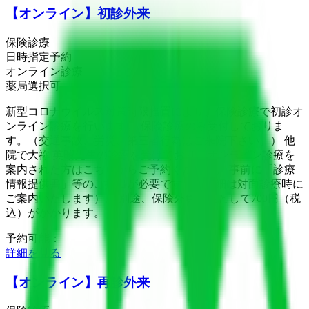
【オンライン】初診外来
保険診療
日時指定予約
オンライン診療
薬局選択可
新型コロナウイルス対策時限措置により、保険診療で初診オ
ンライン診療を行います。 保険診療のみ受付しておりま
す。（交通事故、労災、第三者行為はご来院下さい。） 他
院で大祢 英昭先生の診療を受けており、オンライン診療を
案内された方はこちらからご予約ください。 事前に「診療
情報提供書」等のご提出が必要です（※詳細は対面診療時に
ご案内いたします）。 別途、保険外負担金として700円（税
込）がかかります。
予約可能：
詳細を見る
【オンライン】再診外来