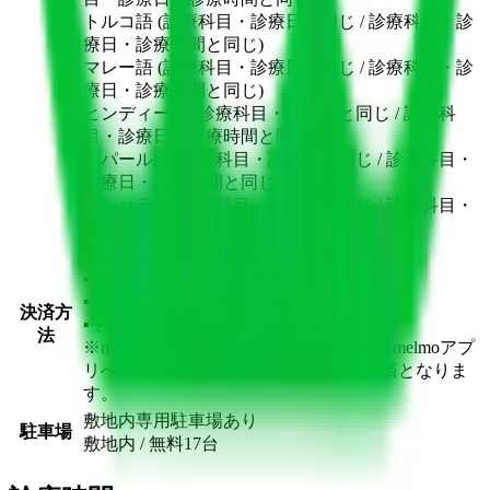
トルコ語 (診療科目・診療日と同じ / 診療科目・診
療日・診療時間と同じ)
マレー語 (診療科目・診療日と同じ / 診療科目・診
療日・診療時間と同じ)
ヒンディー語 (診療科目・診療日と同じ / 診療科
目・診療日・診療時間と同じ)
ネパール語 (診療科目・診療日と同じ / 診療科目・
診療日・診療時間と同じ)
シンハラ語 (診療科目・診療日と同じ / 診療科目・
診療日・診療時間と同じ)
キャッシュレス対応あり
▪︎クレジットカード
利用可
▪︎デビットカード
利用不可
決済方
▪︎その他
利用可
法
※melmoオンライン診療を受診の場合はmelmoアプ
リへ登録したクレジットカードでの決済となりま
す。
敷地内専用駐車場あり
駐車場
敷地内 / 無料
17
台