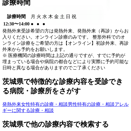
診療時間
診療時間
月
火
水
木
金
土
日
祝
12:30〜14:00
●
●
●
発熱外来受診希望の方は発熱外来、発熱外来（再診）からお
入りください。オンライン診療のみです。 整形外科でのオ
ンライン診療をご希望の方は【オンライン】初診外来、再診
外来から予約をお願いします。
※ 医療機関の診療時間は上記の通りですが、すでに予約が
埋まっている場合や病院の都合などにより実際に予約可能な
日時と異なる場合がありますのでご了承ください
茨城県
で特徴的な診療内容を受診でき
る病院・診療所をさがす
発熱外来
女性特有の診療・相談
男性特有の診療・相談
アレル
ギーに関する診療・相談
茨城県
で他の診療内容で検索する