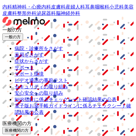
内科
精神科・心療内科
皮膚科
産婦人科
耳鼻咽喉科
小児科
美容
皮膚科
整形外科
泌尿器科
脳神経外科
一般の方
一般の方
病院・診療所をさがす
薬局をさがす
症状からさがす
サポート
サポート環境
ビデオ通話の事前テスト
セキュリティの取り組み
安心安全への取り組み
PHR指針に係るチェックシート確認結果の公表
電子版お薬手帳ガイドラインに係るチェックシート確
認結果の公表
医療機関の方
医療機関の方