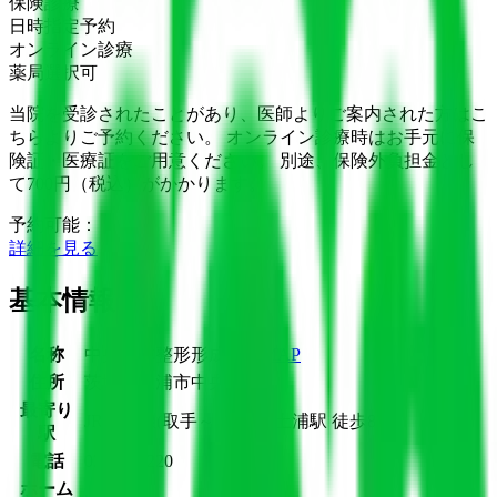
保険診療
日時指定予約
オンライン診療
薬局選択可
当院を受診されたことがあり、医師よりご案内された方はこ
ちらよりご予約ください。 オンライン診療時はお手元に保
険証・医療証をご用意ください。 別途、保険外負担金とし
て700円（税込）がかかります。
予約可能：
詳細を見る
基本情報
名称
中央大祢整形形成外科
MAP
住所
茨城県土浦市中央2-9-2
最寄り
JR常磐線(取手～いわき)
土浦駅
徒歩
8
分
駅
電話
0298210220
ホーム