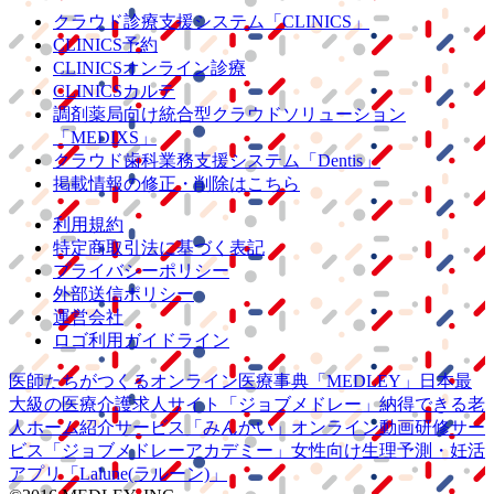
クラウド診療
支援システム
「CLINICS」
CLINICS予約
CLINICSオンライン診療
CLINICSカルテ
調剤薬局向け統合型クラウドソリューション
「MEDIXS」
クラウド歯科業務
支援システム
「Dentis」
掲載情報の修正・削除はこちら
利用規約
特定商取引法に基づく表記
プライバシーポリシー
外部送信ポリシー
運営会社
ロゴ利用ガイドライン
医師たちがつくる
オンライン医療事典
「MEDLEY」
日本最
大級の
医療介護求人サイト
「ジョブメドレー」
納得できる
老
人ホーム紹介サービス
「みんかい」
オンライン
動画研修サー
ビス
「ジョブメドレー
アカデミー」
女性向け
生理予測・妊活
アプリ
「Lalune(ラルーン)」