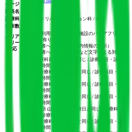
https://www.one-cos.jp/
ページ
院長名
大祢英昭
診療科
整形外科 / リハビリテーション科 / 外科
病床数
1〜19床
車椅子等利用者への配慮（施設のバリアフリー化
バリア
の実施） 有り
フリー
聴覚障害者への配慮（施設内情報の表示）
対応
聴覚障害者への配慮（筆談など文字による対応）
英語 (診療科目・診療日と同じ / 診療科目・診療
日・診療時間と同じ)
広東語 (診療科目・診療日と同じ / 診療科目・診療
日・診療時間と同じ)
北京語 (診療科目・診療日と同じ / 診療科目・診療
日・診療時間と同じ)
台湾語 (診療科目・診療日と同じ / 診療科目・診療
日・診療時間と同じ)
ハングル語 (診療科目・診療日と同じ / 診療科目・
診療日・診療時間と同じ)
タイ語 (診療科目・診療日と同じ / 診療科目・診療
日・診療時間と同じ)