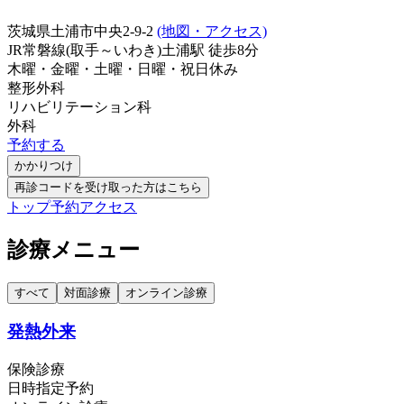
茨城県土浦市中央2-9-2
(地図・アクセス)
JR常磐線(取手～いわき)
土浦駅
徒歩
8
分
木曜・金曜・土曜・日曜・祝日
休み
整形外科
リハビリテーション科
外科
予約する
かかりつけ
再診コードを受け取った方はこちら
トップ
予約
アクセス
診療メニュー
すべて
対面診療
オンライン診療
発熱外来
保険診療
日時指定予約