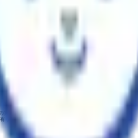
の実施） 有り
 有り