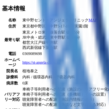
基本情報
名称
東中野セント・アンジェラクリニック
MAP
住所
東京都中野区東中野5-17-10 華実園1階
東京メトロ東西線
落合駅
徒歩
5
分
JR中央・総武線
東中野駅
徒歩
6
分
最寄り駅
都営大江戸線
中井駅
西武新宿線
下落合駅
電話
0369089698
ホームペ
https://st-angela-clinic.jp/
ージ
院長名
植地泰之
診療科
内科 / 循環器内科 / 呼吸器内科
病床数
0床
車椅子等利用者への配慮（施設のバリアフリー化
バリアフ
車椅子等利用者への配慮（多機能トイレの設置）
リー対応
聴覚障害者への配慮（施設内情報の表示）
聴覚障害者への配慮（筆談など文字による対応）