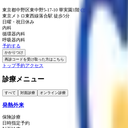
東京都中野区東中野5-17-10 華実園1階
(地図・アクセス)
東京メトロ東西線
落合駅
徒歩
5
分
日曜・祝日
休み
内科
循環器内科
呼吸器内科
予約する
かかりつけ
再診コードを受け取った方はこちら
トップ
予約
アクセス
診療メニュー
すべて
対面診療
オンライン診療
発熱外来
保険診療
日時指定予約