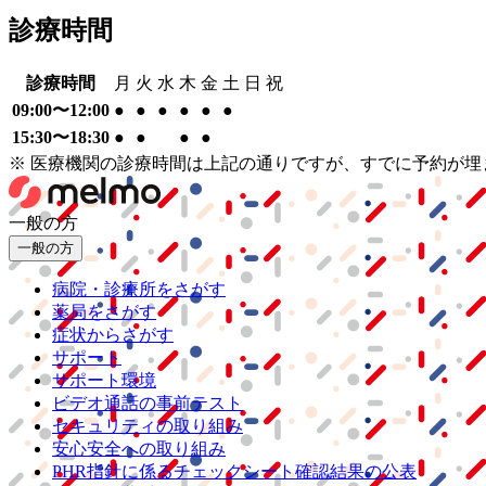
診療時間
診療時間
月
火
水
木
金
土
日
祝
09:00〜12:00
●
●
●
●
●
●
15:30〜18:30
●
●
●
●
※ 医療機関の診療時間は上記の通りですが、すでに予約が
一般の方
一般の方
病院・診療所をさがす
薬局をさがす
症状からさがす
サポート
サポート環境
ビデオ通話の事前テスト
セキュリティの取り組み
安心安全への取り組み
PHR指針に係るチェックシート確認結果の公表