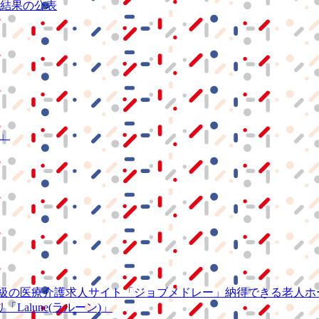
結果の公表
S」
級の
医療介護求人サイト
「ジョブメドレー」
納得できる
老人ホ
リ
「Lalune(ラルーン)」