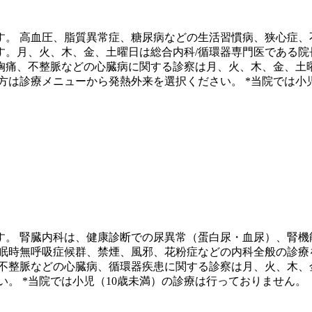
す。 高血圧、脂質異常症、糖尿病などの生活習慣病、狭心症、
。月、火、木、金、土曜日は総合内科/循環器専門医である院
胸痛、不整脈などの心臓病に関する診察は月、火、木、金、土
方は診療メニューから発熱外来を選択ください。 *当院では小
。 腎臓内科は、健康診断での尿異常（蛋白尿・血尿）、腎機能
眠時無呼吸症候群、禁煙、風邪、花粉症などの内科全般の診療
、不整脈などの心臓病、循環器疾患に関する診察は月、火、木、
。 *当院では小児（10歳未満）の診療は行っておりません。