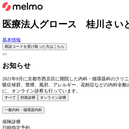
医療法人グロース 桂川さい
基本情報
再診コードを受け取った方はこちら
お知らせ
2021年9月に京都市西京区に開院した内科・循環器科のク
吸症候群、禁煙、風邪、アレルギー、花粉症などの内科全般
に、オンライン診察も行っています。
すべて
対面診療
オンライン診療
一般内科・循環器内科
保険診療
日時指定予約