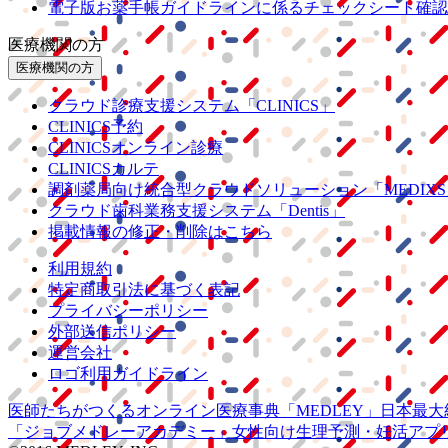
電子版お薬手帳ガイドラインに係るチェックシート確認
医療機関の方
医療機関の方
クラウド診療
支援システム
「CLINICS」
CLINICS予約
CLINICSオンライン診療
CLINICSカルテ
調剤薬局向け統合型クラウドソリューション
「MEDIX
クラウド歯科業務
支援システム
「Dentis」
掲載情報の修正・削除はこちら
利用規約
特定商取引法に基づく表記
プライバシーポリシー
外部送信ポリシー
運営会社
ロゴ利用ガイドライン
医師たちがつくる
オンライン医療事典
「MEDLEY」
日本最大
「ジョブメドレー
アカデミー」
女性向け
生理予測・妊活アプ