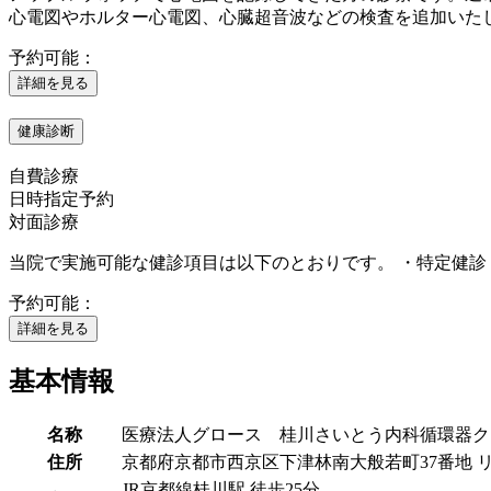
心電図やホルター心電図、心臓超音波などの検査を追加いたし
予約可能：
詳細を見る
健康診断
自費診療
日時指定予約
対面診療
当院で実施可能な健診項目は以下のとおりです。 ・特定健診 
予約可能：
詳細を見る
基本情報
名称
医療法人グロース 桂川さいとう内科循環器ク
住所
京都府京都市西京区下津林南大般若町37番地 リ
JR京都線
桂川駅
徒歩
25
分