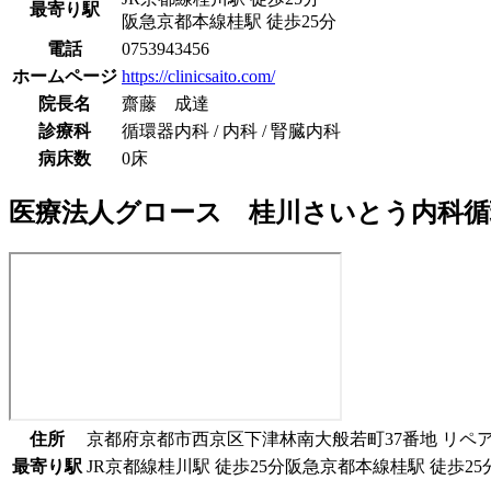
最寄り駅
阪急京都本線
桂駅
徒歩
25
分
電話
0753943456
ホームページ
https://clinicsaito.com/
院長名
齋藤 成達
診療科
循環器内科 / 内科 / 腎臓内科
病床数
0床
医療法人グロース 桂川さいとう内科
住所
京都府京都市西京区下津林南大般若町37番地 リペア
最寄り駅
JR京都線
桂川駅
徒歩
25
分
阪急京都本線
桂駅
徒歩
25