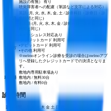
施設の有無） 有り
聴覚障害者への配慮（筆談など文字による対応）
英語 (月, 火, 水, 木, 金, 土 / 診療科目・診療日・診
多言語
療時間と同じ)
対応
北京語 (月, 火, 水, 木, 金 / 診療科目・診療日・診療
時間と同じ)
キャッシュレス対応あり
▪︎クレジットカード
利用可
▪︎デビットカード
利用可
決済方
▪︎その他
利用可
法
※melmoオンライン診療を受診の場合はmelmoアプ
リへ登録したクレジットカードでの決済となりま
す。
敷地内専用駐車場あり
駐車場
敷地内 / 無料
30
台
敷地内 / 有料
0
台
診療時間
診療時間
月
火
水
木
金
土
日
祝