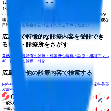
12:00〜13:00
●
●
●
●
●
●
13:45〜17:00
●
※ 医療機関の診療時間は上記の通りですが、すでに予約が
埋まっている場合や病院の都合などにより実際に予約可能な
日時と異なる場合がありますのでご了承ください
広島県
で特徴的な診療内容を受診でき
る病院・診療所をさがす
発熱外来
女性特有の診療・相談
男性特有の診療・相談
アレル
ギーに関する診療・相談
広島県
で他の診療内容で検索する
内科
精神科・心療内科
皮膚科
産婦人科
耳鼻咽喉科
小児科
美容
皮膚科
整形外科
泌尿器科
脳神経外科
眼科
一般の方
一般の方