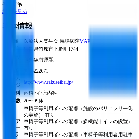
予約可能：
詳細を見る
基本情報
名称
医療法人楽生会 馬場病院
MAP
住所
広島県竹原市下野町1744
最寄り
JR呉線
竹原駅
駅
電話
0846222071
ホーム
http://www.rakuseikai.jp/
ページ
診療科
内科 / 心療内科
病床数
20〜99床
車椅子等利用者への配慮（施設のバリアフリー化
の実施） 有り
バリア
車椅子等利用者への配慮（多機能トイレの設置）
フリー
有り
対応
車椅子等利用者への配慮（車椅子等利用者用駐車