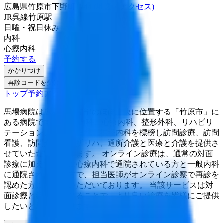
広島県竹原市下野町1744
(地図・アクセス)
JR呉線
竹原駅
日曜・祝日
休み
内科
心療内科
予約する
かかりつけ
再診コードを受け取った方はこちら
トップ
予約
アクセス
馬場病院は広島県沿岸部のほぼ中央に位置する「竹原市」に
ある病院です。 一般内科、心療内科、整形外科、リハビリ
テーション、リウマチ科、神経内科を標榜し訪問診療、訪問
看護、訪問介護、通所リハ、通所介護と医療と介護を提供さ
せていただいております。 オンライン診療は、通常の対面
診療に加えて、主に心療内科で通院されている方と一般内科
に通院されている方で、担当医師がオンライン診察で再診を
認めた方にご利用いただいております。 当該サービスは対
面診療と組み合わせることで、より良い診療を皆様にご提供
したいと思っております。