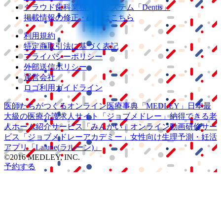
クラウド歯科業務
支援システム
「Dentis」
掲載情報の修正・削除はこちら
利用規約
特定商取引法に基づく表記
プライバシーポリシー
外部送信ポリシー
運営会社
ロゴ利用ガイドライン
医師たちがつくる
オンライン医療事典
「MEDLEY」
日本最
大級の
医療介護求人サイト
「ジョブメドレー」
納得できる
老
人ホーム紹介サービス
「みんかい」
オンライン
動画研修サー
ビス
「ジョブメドレー
アカデミー」
女性向け
生理予測・妊活
アプリ
「Lalune(ラルーン)」
©2016 MEDLEY, INC.
予約する