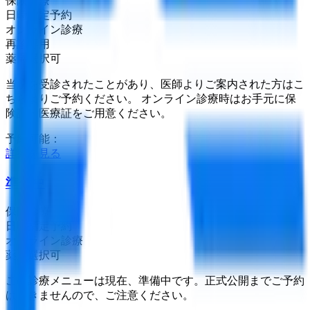
保険診療
日時指定予約
オンライン診療
再診専用
薬局選択可
当院を受診されたことがあり、医師よりご案内された方はこ
ちらよりご予約ください。 オンライン診療時はお手元に保
険証・医療証をご用意ください。
予約可能：
詳細を見る
準備中
保険診療
日時指定予約
オンライン診療
薬局選択可
この診療メニューは現在、準備中です。正式公開までご予約
はできませんので、ご注意ください。