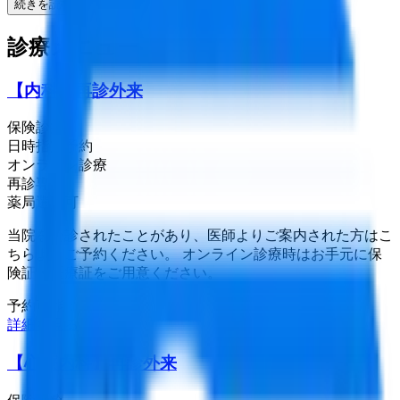
続きを読む
診療メニュー
【内科】再診外来
保険診療
日時指定予約
オンライン診療
再診専用
薬局選択可
当院を受診されたことがあり、医師よりご案内された方はこ
ちらよりご予約ください。 オンライン診療時はお手元に保
険証・医療証をご用意ください。
予約可能：
詳細を見る
【心療内科】再診外来