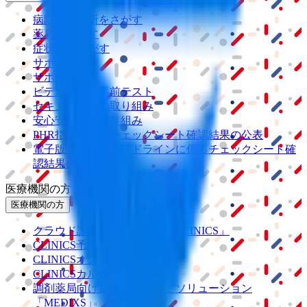
病院・診療所をさがす
薬局をさがす
症状からさがす
サポート
サポート環境
ビデオ通話の事前テスト
セキュリティの取り組み
安心安全への取り組み
PHR指針に係るチェックシート確認結果の公表
電子版お薬手帳ガイドラインに係るチェックシート確
認結果の公表
医療機関の方
医療機関の方
クラウド診療
支援システム
「CLINICS」
CLINICS予約
CLINICSオンライン診療
CLINICSカルテ
調剤薬局向け統合型クラウドソリューション
「MEDIXS」