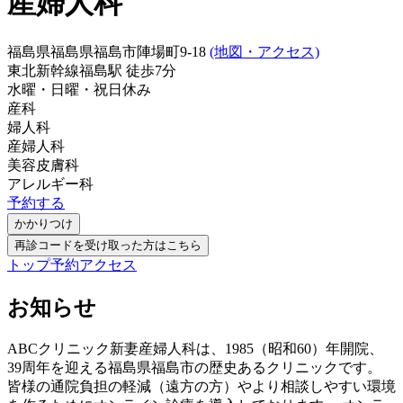
産婦人科
福島県福島県福島市陣場町9-18
(地図・アクセス)
東北新幹線
福島駅
徒歩
7
分
水曜・日曜・祝日
休み
産科
婦人科
産婦人科
美容皮膚科
アレルギー科
予約する
かかりつけ
再診コードを受け取った方はこちら
トップ
予約
アクセス
お知らせ
ABCクリニック新妻産婦人科は、1985（昭和60）年開院、
39周年を迎える福島県福島市の歴史あるクリニックです。
皆様の通院負担の軽減（遠方の方）やより相談しやすい環境