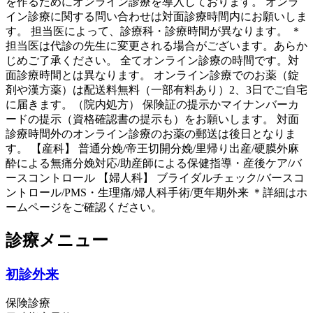
を作るためにオンライン診療を導入しております。 オンラ
イン診療に関する問い合わせは対面診療時間内にお願いしま
す。 担当医によって、診療科・診療時間が異なります。 ＊
担当医は代診の先生に変更される場合がございます。あらか
じめご了承ください。 全てオンライン診療の時間です。対
面診療時間とは異なります。 オンライン診療でのお薬（錠
剤や漢方薬）は配送料無料（一部有料あり）2、3日でご自宅
に届きます。（院内処方） 保険証の提示かマイナンバーカ
ードの提示（資格確認書の提示も）をお願いします。 対面
診療時間外のオンライン診療のお薬の郵送は後日となりま
す。 【産科】 普通分娩/帝王切開分娩/里帰り出産/硬膜外麻
酔による無痛分娩対応/助産師による保健指導・産後ケア/バ
ースコントロール 【婦人科】 ブライダルチェック/バースコ
ントロール/PMS・生理痛/婦人科手術/更年期外来 ＊詳細はホ
ームページをご確認ください。
診療メニュー
初診外来
保険診療