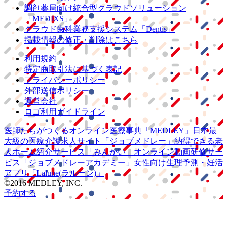
調剤薬局向け統合型クラウドソリューション
「MEDIXS」
クラウド歯科業務
支援システム
「Dentis」
掲載情報の修正・削除はこちら
利用規約
特定商取引法に基づく表記
プライバシーポリシー
外部送信ポリシー
運営会社
ロゴ利用ガイドライン
医師たちがつくる
オンライン医療事典
「MEDLEY」
日本最
大級の
医療介護求人サイト
「ジョブメドレー」
納得できる
老
人ホーム紹介サービス
「みんかい」
オンライン
動画研修サー
ビス
「ジョブメドレー
アカデミー」
女性向け
生理予測・妊活
アプリ
「Lalune(ラルーン)」
©2016 MEDLEY, INC.
予約する