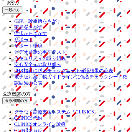
一般の方
一般の方
病院・診療所をさがす
薬局をさがす
症状からさがす
サポート
サポート環境
ビデオ通話の事前テスト
セキュリティの取り組み
安心安全への取り組み
PHR指針に係るチェックシート確認結果の公表
電子版お薬手帳ガイドラインに係るチェックシート確
認結果の公表
医療機関の方
医療機関の方
クラウド診療
支援システム
「CLINICS」
CLINICS予約
CLINICSオンライン診療
CLINICSカルテ