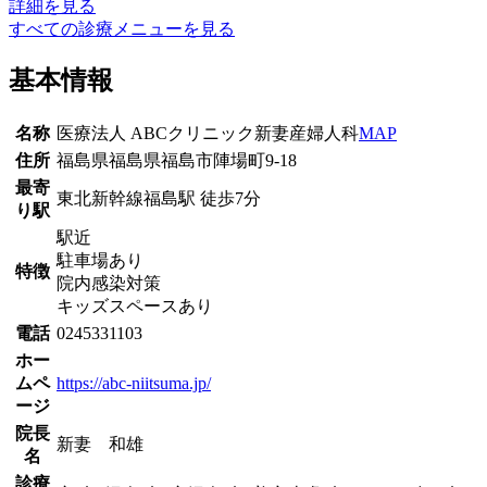
詳細を見る
すべての診療メニューを見る
基本情報
名称
医療法人 ABCクリニック新妻産婦人科
MAP
住所
福島県福島県福島市陣場町9-18
最寄
東北新幹線
福島駅
徒歩
7
分
り駅
駅近
駐車場あり
特徴
院内感染対策
キッズスペースあり
電話
0245331103
ホー
ムペ
https://abc-niitsuma.jp/
ージ
院長
新妻 和雄
名
診療