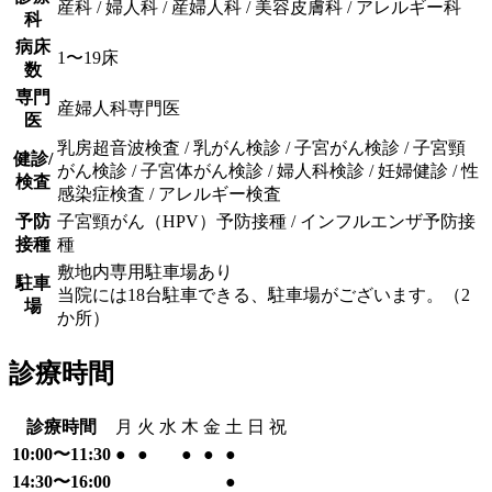
産科 / 婦人科 / 産婦人科 / 美容皮膚科 / アレルギー科
科
病床
1〜19床
数
専門
産婦人科専門医
医
乳房超音波検査 / 乳がん検診 / 子宮がん検診 / 子宮頸
健診/
がん検診 / 子宮体がん検診 / 婦人科検診 / 妊婦健診 / 性
検査
感染症検査 / アレルギー検査
予防
子宮頸がん（HPV）予防接種 / インフルエンザ予防接
接種
種
敷地内専用駐車場あり
駐車
当院には18台駐車できる、駐車場がございます。（2
場
か所）
診療時間
診療時間
月
火
水
木
金
土
日
祝
10:00〜11:30
●
●
●
●
●
14:30〜16:00
●