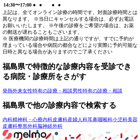
14:30〜17:00
●
●
●
●
上記は、全てオンライン診療の時間です。対面診療時間とは
異なります。 ※当日にキャンセルする場合は、必ずお電話
お願いいたします。 ※午後の診療をご希望の場合は、お薬
の郵送が遅れることもございます。
※ 医療機関の診療時間は上記の通りですが、すでに予約が
埋まっている場合や病院の都合などにより実際に予約可能な
日時と異なる場合がありますのでご了承ください
福島県
で特徴的な診療内容を受診でき
る病院・診療所をさがす
発熱外来
女性特有の診療・相談
男性特有の診療・相談
福島県
で他の診療内容で検索する
内科
精神科・心療内科
皮膚科
産婦人科
耳鼻咽喉科
小児科
美容
皮膚科
整形外科
脳神経外科