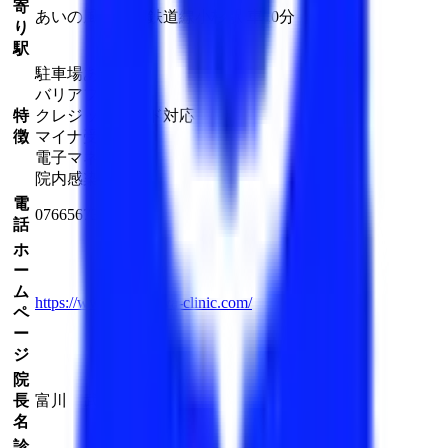
寄
あいの風とやま鉄道線
小杉駅
車
10
分
り
駅
駐車場あり
バリアフリー
特
クレジットカード対応
徴
マイナ受付
電子マネー対応
院内感染対策
電
0766567373
話
ホ
ー
ム
https://www.tomikawa-clinic.com/
ペ
ー
ジ
院
長
富川 武樹
名
診