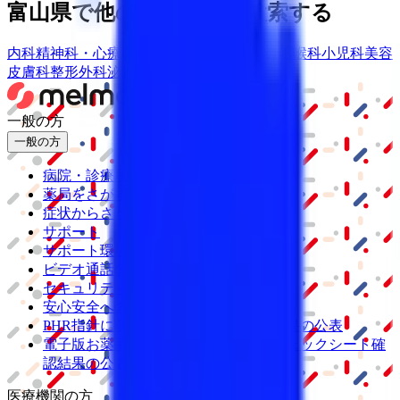
富山県
で他の診療内容で検索する
内科
精神科・心療内科
皮膚科
産婦人科
耳鼻咽喉科
小児科
美容
皮膚科
整形外科
泌尿器科
一般の方
一般の方
病院・診療所をさがす
薬局をさがす
症状からさがす
サポート
サポート環境
ビデオ通話の事前テスト
セキュリティの取り組み
安心安全への取り組み
PHR指針に係るチェックシート確認結果の公表
電子版お薬手帳ガイドラインに係るチェックシート確
認結果の公表
医療機関の方