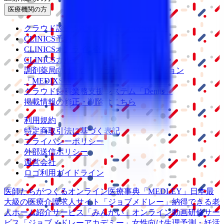
医療機関の方
クラウド診療
支援システム
「CLINICS」
CLINICS予約
CLINICSオンライン診療
CLINICSカルテ
調剤薬局向け統合型クラウドソリューション
「MEDIXS」
クラウド歯科業務
支援システム
「Dentis」
掲載情報の修正・削除はこちら
利用規約
特定商取引法に基づく表記
プライバシーポリシー
外部送信ポリシー
運営会社
ロゴ利用ガイドライン
医師たちがつくる
オンライン医療事典
「MEDLEY」
日本最
大級の
医療介護求人サイト
「ジョブメドレー」
納得できる
老
人ホーム紹介サービス
「みんかい」
オンライン
動画研修サー
ビス
「ジョブメドレー
アカデミー」
女性向け
生理予測・妊活