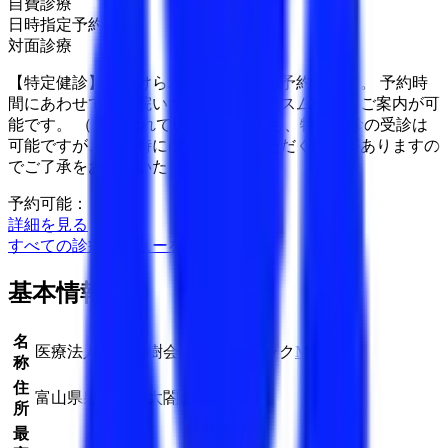
自費診療
日時指定予約
対面診療
【特定健診】を受けられる方のための予約枠です。 予約時
間にあわせてご来院いただくことで、スムーズにご案内が可
能です。 （予約されていない場合でも、特定健診の受診は
可能ですが、混雑時にはお時間をいただく場合がありますの
でご了承をお願いいたします）
予約可能：
詳細を見る
すべての診療メニューを見る
基本情報
名
医療法人社団清樹会 富川クリニック
MAP
称
住
富山県射水市南太閤山3-1-15
所
最