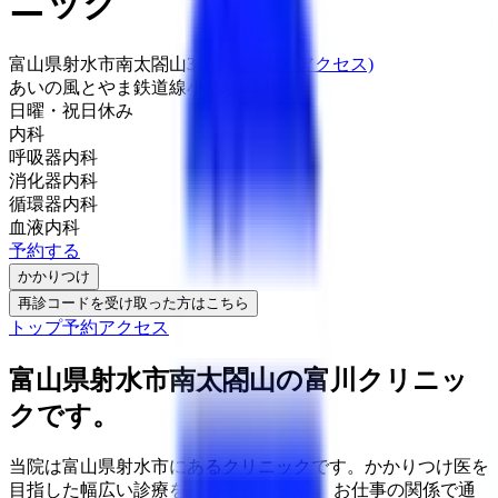
ニック
富山県射水市南太閤山3-1-15
(地図・アクセス)
あいの風とやま鉄道線
小杉駅
車
10
分
日曜・祝日
休み
内科
呼吸器内科
消化器内科
循環器内科
血液内科
予約する
かかりつけ
再診コードを受け取った方はこちら
トップ
予約
アクセス
富山県射水市南太閤山の富川クリニッ
クです。
当院は富山県射水市にあるクリニックです。かかりつけ医を
目指した幅広い診療を行っております。 お仕事の関係で通