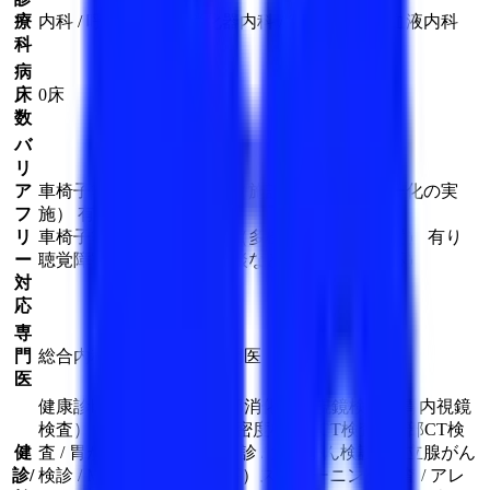
療
内科 / 呼吸器内科 / 消化器内科 / 循環器内科 / 血液内科
科
病
床
0床
数
バ
リ
ア
車椅子等利用者への配慮（施設のバリアフリー化の実
フ
施） 有り
リ
車椅子等利用者への配慮（多機能トイレの設置） 有り
ー
聴覚障害者への配慮（筆談など文字による対応）
対
応
専
門
総合内科専門医 / 血液専門医
医
健康診断 / 胃カメラ（上部消化管内視鏡検査・胃内視鏡
検査） / 胸部X線検査 / 骨密度検査 / CT検査 / 胸部CT検
健
査 / 胃がん検診 / 肺がん検診 / 大腸がん検診 / 前立腺がん
診/
検診 / MCI（軽度認知障害）スクリーニング検査 / アレ