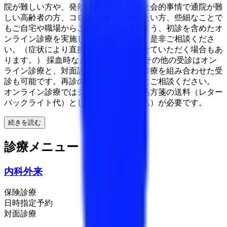
院が難しい方や、発熱されている方、社会的事情で通院が難
しい高齢者の方、コロナで外出を避けたい方、些細なことで
もご自宅や職場からご相談いただけるよう、初診を含めたオ
ンライン診療を実施しておりますので、是非ご相談くださ
い。（症状により直接受診をお勧めさせていただく場合もあ
ります。） 採血時などのみ対面診療、その他の受診はオン
ライン診療と、対面診療とオンライン診療を組み合わせた受
診も可能です。再診の方は対面診察時にご相談ください。
オンライン診療ではシステム利用料や処方箋の送料（レター
パックライト代）として1回550円（税込）が必要です。
続きを読む
診療メニュー
内科外来
保険診療
日時指定予約
対面診療