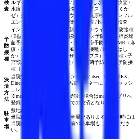
検
ルギー検査 / 風疹抗体検査 / 麻疹（はしか）抗体検査 /
査
水痘（水ぼうそう）抗体検査 / ムンプス（おたふくか
ぜ）抗体検査 / 新型コロナウイルス抗原検査 / インフル
エンザウイルス抗原検査 / 便潜血検査 / 性感染症検査
インフルエンザ予防接種 / 新型コロナウイルス予防接種
/ B型肝炎予防接種 / 日本脳炎ウイルス予防接種 / 肺炎球
予
菌予防接種（成人） / 水痘・帯状疱疹予防接種 / MR（麻
防
疹・風疹混合）予防接種 / 風疹予防接種 / 麻疹（はし
接
か）予防接種 / おたふくかぜ（ムンプス）予防接種 / 子
種
宮頸がん（HPV）予防接種 / 髄膜炎菌予防接種 / 予防接
種（その他）
当院ではクレジットカード(VISA, Matser, JCB, AMEX,
決
Diners, DISCOVER)、交通系電子マネーによるキャッシ
済
ュレス決済が可能です。
方
※melmoオンライン診療を受診の場合はmelmoアプリへ
法
登録したクレジットカードでの決済となります。
敷地内専用駐車場あり
駐
当院には15台駐車可能な駐車場があります。満車時には
車
当院向かい「あつまーれ」前の駐車場もご利用くださ
場
い。