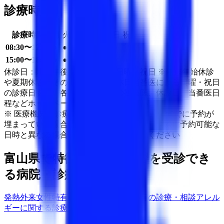
診療時間
診療時間
月
火
水
木
金
土
日
祝
08:30〜12:00
●
●
●
●
●
●
15:00〜18:00
●
●
●
●
休診日：水曜午後・土曜午後、日曜・祝日 ※年末年始休診
や夏期休診、その他臨時休診、休日当番医による日曜・祝日
の診療日あり。各曜日、時間帯の担当医、休診日、当番医日
程などホームページからご確認ください。
※ 医療機関の診療時間は上記の通りですが、すでに予約が
埋まっている場合や病院の都合などにより実際に予約可能な
日時と異なる場合がありますのでご了承ください
富山県
で特徴的な診療内容を受診でき
る病院・診療所をさがす
発熱外来
女性特有の診療・相談
男性特有の診療・相談
アレル
ギーに関する診療・相談