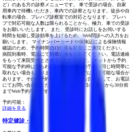
ど）のある方の診察メニューです。 車で受診の場合、自家
用車内で待機いただき、車内での診察となります。徒歩や自
転車の場合、プレハブ診察室での対応となります。 プレハ
ブで対応可能な人数は限られることから、極力、車での受診
をお願いいたします。 また、受診時にお話しをお伺いする
時間を短縮し受診効率を上げるため、Web問診への入力をお
願いします。 マイナンバーカードや保険証による保険情報
確認のため、予約時間の15分前を目安にご来院ください。
病院到着時、電話にて到着連絡を入れてください。電話連絡
をもって来院受付とさせていただきます。 ネットから予約
可能な予約枠は限られており、ご家族の予約が同じ時間帯に
取れない場合もありますが、電話予約では診察可能な場合が
あります。その他予約が入らない場合も含めまして、お電話
にてお問い合わせください。 受診希望日の2日前から30分前
までWeb予約可能です。
予約可能：
詳細を見る
特定健診・検診