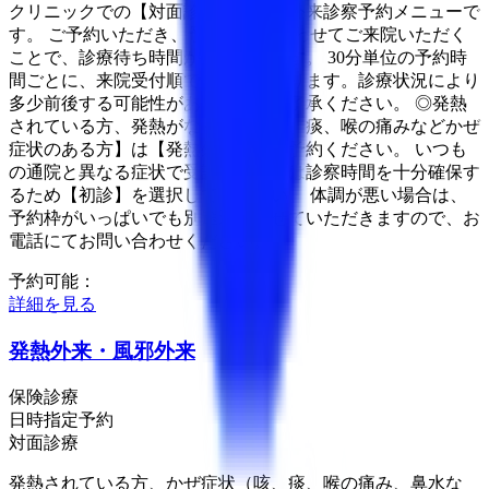
クリニックでの【対面診療】による外来診察予約メニューで
す。 ご予約いただき、予約時間に合わせてご来院いただく
ことで、診療待ち時間が短縮可能です。 30分単位の予約時
間ごとに、来院受付順での診察となります。診療状況により
多少前後する可能性があります。ご了承ください。 ◎発熱
されている方、発熱がなくても【咳、痰、喉の痛みなどかぜ
症状のある方】は【発熱外来】をご予約ください。 いつも
の通院と異なる症状で受診する場合は診察時間を十分確保す
るため【初診】を選択してください。 体調が悪い場合は、
予約枠がいっぱいでも別途対応させていただきますので、お
電話にてお問い合わせください。
予約可能：
詳細を見る
発熱外来・風邪外来
保険診療
日時指定予約
対面診療
発熱されている方、かぜ症状（咳、痰、喉の痛み、鼻水な