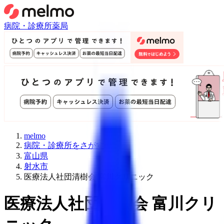
病院・診療所
薬局
melmo
病院・診療所をさがす
富山県
射水市
医療法人社団清樹会 富川クリニック
医療法人社団清樹会 富川クリ