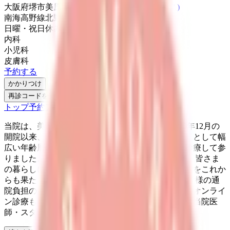
大阪府堺市美原区大保16番地1
(地図・アクセス)
南海高野線
北野田駅
車
14
分
日曜・祝日
休み
内科
小児科
皮膚科
予約する
かかりつけ
再診コードを受け取った方はこちら
トップ
予約
アクセス
当院は、美原区大保にあるクリニックです。 1990年12月の
開院以来、地域のかかりつけ医（ホームドクター）として幅
広い年齢層の皆さまの健康管理に貢献出来るよう診療して参
りました。 お子様の成長をご家族と一緒に見守り、皆さま
の暮らしに寄り添った町のお医者さんとしての役割をこれか
らも果たしていきたいと考えております。 また、皆様の通
院負担の軽減やより相談しやすい環境を作るためにオンライ
ン診療も導入しておりますので、ご興味がある方は当院医
師・スタッフまでお気軽にご相談ください。