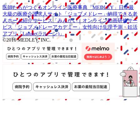
医師たちがつくる
オンライン医療事典
「MEDLEY」
日本最
大級の
医療介護求人サイト
「ジョブメドレー」
納得できる
老
人ホーム紹介サービス
「みんかい」
オンライン
動画研修サー
ビス
「ジョブメドレー
アカデミー」
女性向け
生理予測・妊活
アプリ
「Lalune(ラルーン)」
©2016 MEDLEY, INC.