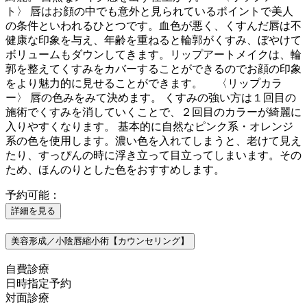
ト〉 唇はお顔の中でも意外と見られているポイントで美人
の条件といわれるひとつです。血色が悪く、くすんだ唇は不
健康な印象を与え、年齢を重ねると輪郭がくすみ、ぼやけて
ボリュームもダウンしてきます。リップアートメイクは、輪
郭を整えてくすみをカバーすることができるのでお顔の印象
をより魅力的に見せることができます。 〈リップカラ
ー〉 唇の色みをみて決めます。 くすみの強い方は１回目の
施術でくすみを消していくことで、２回目のカラーが綺麗に
入りやすくなります。 基本的に自然なピンク系・オレンジ
系の色を使用します。濃い色を入れてしまうと、老けて見え
たり、すっぴんの時に浮き立って目立ってしまいます。その
ため、ほんのりとした色をおすすめします。
予約可能：
詳細を見る
美容形成／小陰唇縮小術【カウンセリング】
自費診療
日時指定予約
対面診療