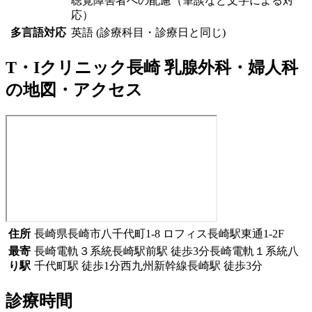
聴覚障害者への配慮（筆談など文字による対
応）
多言語対応
英語 (診療科目・診療日と同じ)
T・Iクリニック長崎 乳腺外科・婦人科
の地図・アクセス
住所
長崎県長崎市八千代町1-8 ロフィス長崎駅東通1-2F
最寄
長崎電軌３系統
長崎駅前駅
徒歩
3
分
長崎電軌１系統
八
り駅
千代町駅
徒歩
1
分
西九州新幹線
長崎駅
徒歩
3
分
診療時間