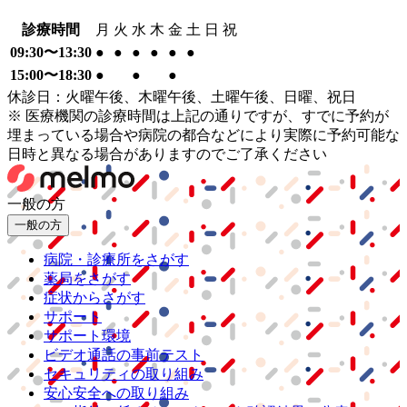
診療時間
月
火
水
木
金
土
日
祝
09:30〜13:30
●
●
●
●
●
●
15:00〜18:30
●
●
●
休診日：火曜午後、木曜午後、土曜午後、日曜、祝日
※ 医療機関の診療時間は上記の通りですが、すでに予約が
埋まっている場合や病院の都合などにより実際に予約可能な
日時と異なる場合がありますのでご了承ください
一般の方
一般の方
病院・診療所をさがす
薬局をさがす
症状からさがす
サポート
サポート環境
ビデオ通話の事前テスト
セキュリティの取り組み
安心安全への取り組み