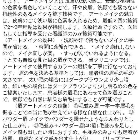
ります。 アートメイクとは 皮膚の浅い層に、安全な植物性
の色素を着色していくことで、汗や皮脂、洗顔でも落ちない
持続性のあるメイクを施す技術です。 アートメイクの魅力
は、皮膚のごく浅い層に色素を入れるため、最低２回の施術
で2〜3年程度は効果が持続します。医療行為ですので、医師
もしくは指導を受けた看護師のみが施術可能です。
〈アートメイクの効果〉 ・洗顔や汗で落ちないメイクの手
間が省ける。 ・時間に余裕ができる。 ・メイク崩れしない
ので、メイク直しが楽。 ・すっぴんでいれるようになる。
・とても自然な見た目の眉ができる。 当クリニックでは、
アートメイクで使用するカラーの選択を丁寧に行なっており
ます。 眉の色を決める基準としては、患者様の眉毛の毛の
太さです。 太い毛の場合にはダークブラウンより少し暗
め、細い毛の場合にはダークブラウンより少し明るめの色を
ご提案いたします。患者様の眉毛にあわせて色を選ぶこと
で、素顔でも自然に馴染む眉毛にすることが可能です。
〈眉アートメイクの種類〉 ◎毛並み眉 一本一本眉毛を
掘ることで本当に毛が生えている様な自然な仕上がり。 ◎
パウダー眉 メイクでパウダーを乗せたようなふんわりとし
た仕上がり。 ◎毛並み＋パウダー眉(4D眉) 毛並みを足し、
メイク感も出したい時におすすめ。毛並みのみよりも定着が
綺麗。 自然なメイク感を出す仕上がり。 〈リップアー