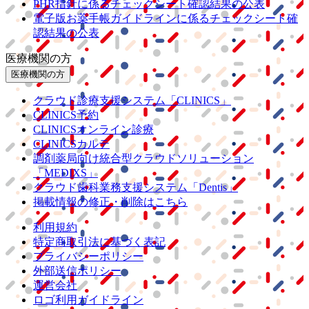
PHR指針に係るチェックシート確認結果の公表
電子版お薬手帳ガイドラインに係るチェックシート確
認結果の公表
医療機関の方
医療機関の方
クラウド診療
支援システム
「CLINICS」
CLINICS予約
CLINICSオンライン診療
CLINICSカルテ
調剤薬局向け統合型クラウドソリューション
「MEDIXS」
クラウド歯科業務
支援システム
「Dentis」
掲載情報の修正・削除はこちら
利用規約
特定商取引法に基づく表記
プライバシーポリシー
外部送信ポリシー
運営会社
ロゴ利用ガイドライン