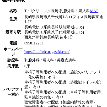
名称
T・Iクリニック長崎 乳腺外科・婦人科
MAP
長崎県長崎市八千代町1-8 ロフィス長崎駅東通
住所
1-2F
長崎電軌３系統
長崎駅前駅
徒歩
3
分
最寄り駅
長崎電軌１系統
八千代町駅
徒歩
1
分
西九州新幹線
長崎駅
徒歩
3
分
電話
0958112233
ホームペー
https://t-i-clinic-nagasaki.com/
ジ
診療科
乳腺外科 / 婦人科 / 美容皮膚科
病床数
0床
車椅子等利用者への配慮（施設のバリアフリ
ー化の実施） 有り
車椅子等利用者への配慮（多機能トイレの設
置） 有り
バリアフリ
車椅子等利用者への配慮（車椅子等利用者用
ー対応
駐車施設の有無） 有り
聴覚障害者への配慮（施設内情報の表示）