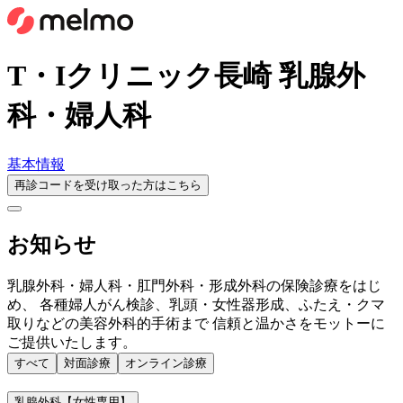
T・Iクリニック長崎 乳腺外
科・婦人科
基本情報
再診コードを受け取った方はこちら
お知らせ
乳腺外科・婦人科・肛門外科・形成外科の保険診療をはじ
め、 各種婦人がん検診、乳頭・女性器形成、ふたえ・クマ
取りなどの美容外科的手術まで 信頼と温かさをモットーに
ご提供いたします。
すべて
対面診療
オンライン診療
乳腺外科【女性専用】