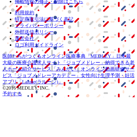
掲載情報の修正・削除はこちら
利用規約
特定商取引法に基づく表記
プライバシーポリシー
外部送信ポリシー
運営会社
ロゴ利用ガイドライン
医師たちがつくる
オンライン医療事典
「MEDLEY」
日本最
大級の
医療介護求人サイト
「ジョブメドレー」
納得できる
老
人ホーム紹介サービス
「みんかい」
オンライン
動画研修サー
ビス
「ジョブメドレー
アカデミー」
女性向け
生理予測・妊活
アプリ
「Lalune(ラルーン)」
©2016 MEDLEY, INC.
予約する