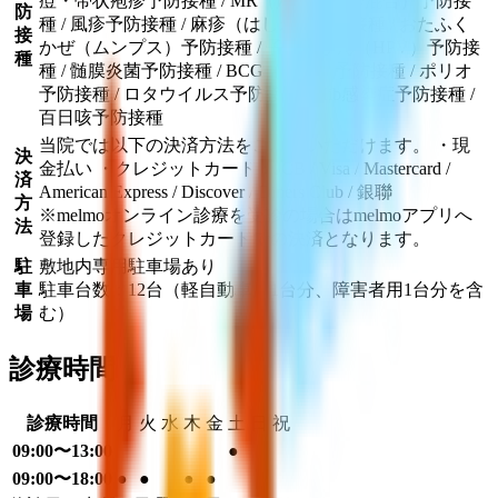
痘・帯状疱疹予防接種 / MR（麻疹・風疹混合）予防接
防
種 / 風疹予防接種 / 麻疹（はしか）予防接種 / おたふく
接
かぜ（ムンプス）予防接種 / 子宮頸がん（HPV）予防接
種
種 / 髄膜炎菌予防接種 / BCG（結核）予防接種 / ポリオ
予防接種 / ロタウイルス予防接種 / Hib感染症予防接種 /
百日咳予防接種
当院では以下の決済方法をご利用いただけます。 ・現
決
金払い ・クレジットカード：JCB / Visa / Mastercard /
済
American Express / Discover / Diners Club / 銀聯
方
※melmoオンライン診療を受診の場合はmelmoアプリへ
法
登録したクレジットカードでの決済となります。
駐
敷地内専用駐車場あり
車
駐車台数：12台（軽自動車用1台分、障害者用1台分を含
場
む）
診療時間
診療時間
月
火
水
木
金
土
日
祝
09:00〜13:00
●
09:00〜18:00
●
●
●
●