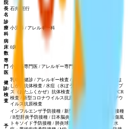
院
長
石井 憲行
名
診
療
小児科 / アレルギー科
科
病
床
0床
数
専
門
小児科専門医 / アレルギー専門医
医
乳幼児健診 / アレルギー検査 / 風疹抗体検査 / 麻疹（は
健
しか）抗体検査 / 水痘（水ぼうそう）抗体検査 / ムンプ
診/
ス（おたふくかぜ）抗体検査 / 新型コロナウイルスPCR
検
検査 / 新型コロナウイルス抗原検査 / インフルエンザウ
査
イルス抗原検査
インフルエンザ予防接種 / 新型コロナウイルス予防接種
/ B型肝炎予防接種 / 日本脳炎ウイルス予防接種 / 破傷風
トキソイド予防接種 / 肺炎球菌予防接種（小児） / 水
予