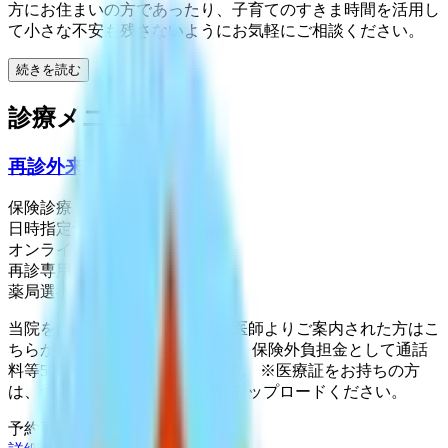
方にお住まいの方であったり、子育てのすきま時間を活用し
て小さな不安も残さないようにお気軽にご相談ください。
続きを読む
診療メニュー
再診外来
保険診療
日時指定予約
オンライン診療
再診専用
薬局選択可
当院を受診されたことがあり、医師よりご案内された方はこ
ちらからご予約ください。 別途、保険外負担金として通話
料等500円（税込）がかかります。 ※医療証をお持ちの方
は、予約後にCLINICSへ画像をアップロードください。
予約可能：