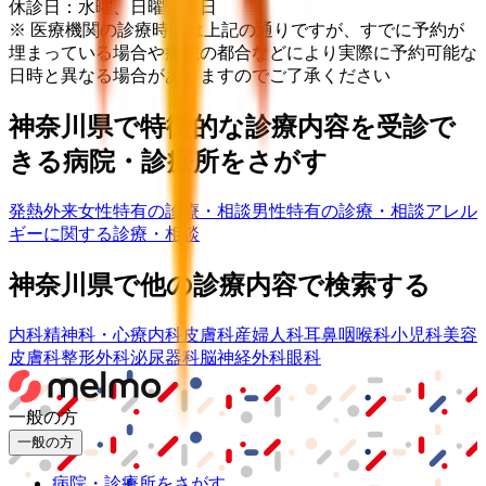
休診日：水曜、日曜、祝日
※ 医療機関の診療時間は上記の通りですが、すでに予約が
埋まっている場合や病院の都合などにより実際に予約可能な
日時と異なる場合がありますのでご了承ください
神奈川県
で特徴的な診療内容を受診で
きる病院・診療所をさがす
発熱外来
女性特有の診療・相談
男性特有の診療・相談
アレル
ギーに関する診療・相談
神奈川県
で他の診療内容で検索する
内科
精神科・心療内科
皮膚科
産婦人科
耳鼻咽喉科
小児科
美容
皮膚科
整形外科
泌尿器科
脳神経外科
眼科
一般の方
一般の方
病院・診療所をさがす