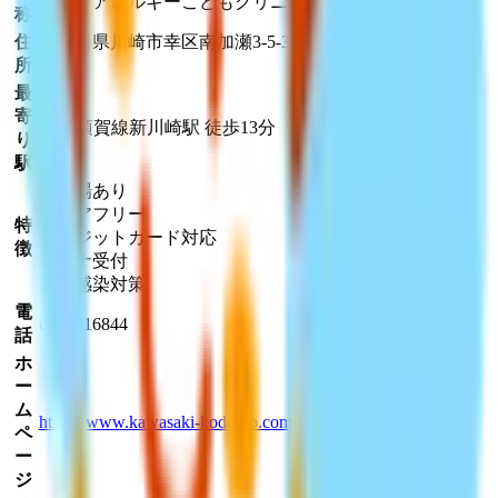
いしいアレルギーこどもクリニック
MAP
称
住
神奈川県川崎市幸区南加瀬3-5-3 トキワクリニックビル4
所
階
最
寄
JR横須賀線
新川崎駅
徒歩
13
分
り
駅
駐車場あり
バリアフリー
特
クレジットカード対応
徴
マイナ受付
院内感染対策
電
0442016844
話
ホ
ー
ム
https://www.kawasaki-kodomo.com/
ペ
ー
ジ