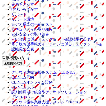
薬局をさがす
症状からさがす
サポート
サポート環境
ビデオ通話の事前テスト
セキュリティの取り組み
安心安全への取り組み
PHR指針に係るチェックシート確認結果の公表
電子版お薬手帳ガイドラインに係るチェックシート確
認結果の公表
医療機関の方
医療機関の方
クラウド診療
支援システム
「CLINICS」
CLINICS予約
CLINICSオンライン診療
CLINICSカルテ
調剤薬局向け統合型クラウドソリューション
「MEDIXS」
クラウド歯科業務
支援システム
「Dentis」