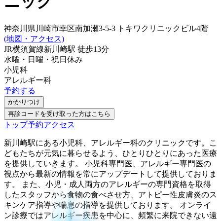
ニック
神奈川県川崎市幸区南加瀬3-5-3 トキワクリニックビル4階
(地図・アクセス)
JR横須賀線
新川崎駅
徒歩
13
分
水曜・日曜・祝日
休み
小児科
アレルギー科
予約する
かかりつけ
再診コードを受け取った方はこちら
トップ
予約
アクセス
新川崎駅にある小児科、アレルギー科のクリニックです。こ
どもたちが元気に暮らせるよう、ひとりひとりにあった医療
を提供していきます。 小児科専門医、アレルギー専門医の
視点から最新の情報を常にアップデートして提供しておりま
す。 また、小児・成人両方のアレルギーの専門資格を取得
したスタッフから食物の食べさせ方、アトピー性皮膚炎のス
キンケア指導や喘息の指導を提供しております。 オンライ
ン診療ではアレルギー疾患を中心に、頻繁に来院できない遠