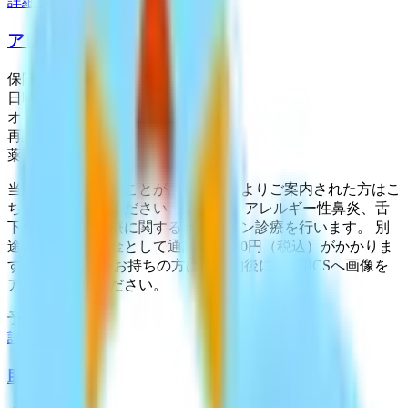
詳細を見る
アレルギー外来
保険診療
日時指定予約
オンライン診療
再診専用
薬局選択可
当院を受診されたことがあり、医師よりご案内された方はこ
ちらからご予約ください。 花粉症、アレルギー性鼻炎、舌
下免疫療法の治療に関するオンライン診療を行います。 別
途、保険外負担金として通話料等500円（税込）がかかりま
す。 ※医療証をお持ちの方は、予約後にCLINICSへ画像を
アップロードください。
予約可能：
詳細を見る
助産師外来