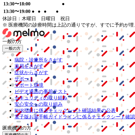
13:30〜18:00
●
13:30〜19:00
●
●
●
●
休診日：木曜日 日曜日 祝日
※ 医療機関の診療時間は上記の通りですが、すでに予約が
一般の方
一般の方
病院・診療所をさがす
薬局をさがす
症状からさがす
サポート
サポート環境
ビデオ通話の事前テスト
セキュリティの取り組み
安心安全への取り組み
PHR指針に係るチェックシート確認結果の公表
電子版お薬手帳ガイドラインに係るチェックシート確認
医療機関の方
医療機関の方