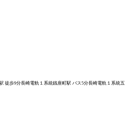
駅
徒歩
9
分
長崎電軌１系統
銭座町駅
バス
5
分
長崎電軌１系統
五