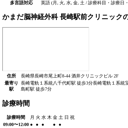
多言語対応
英語 (月, 火, 水, 金, 土 / 診療科目・診
かまだ脳神経外科 長崎駅前クリニック
住所
長崎県長崎市尾上町8-44 酒井クリニックビル 2F
最寄り
長崎電軌１系統
八千代町駅
徒歩
3
分
長崎電軌１系統
駅
島町駅
徒歩
7
分
診療時間
診療時間
月
火
水
木
金
土
日
祝
09:00〜12:00
●
●
●
●
●