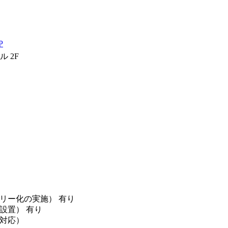
P
 2F
リー化の実施） 有り
設置） 有り
対応）