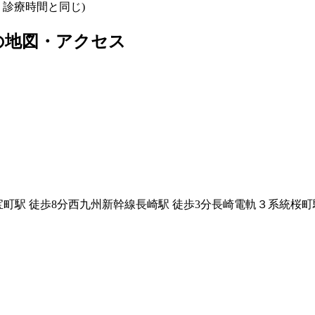
療日・診療時間と同じ)
の地図・アクセス
宝町駅
徒歩
8
分
西九州新幹線
長崎駅
徒歩
3
分
長崎電軌３系統
桜町