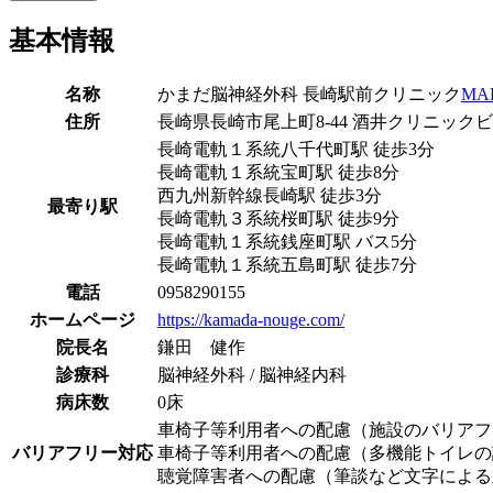
基本情報
名称
かまだ脳神経外科 長崎駅前クリニック
MA
住所
長崎県長崎市尾上町8-44 酒井クリニックビル
長崎電軌１系統
八千代町駅
徒歩
3
分
長崎電軌１系統
宝町駅
徒歩
8
分
西九州新幹線
長崎駅
徒歩
3
分
最寄り駅
長崎電軌３系統
桜町駅
徒歩
9
分
長崎電軌１系統
銭座町駅
バス
5
分
長崎電軌１系統
五島町駅
徒歩
7
分
電話
0958290155
ホームページ
https://kamada-nouge.com/
院長名
鎌田 健作
診療科
脳神経外科 / 脳神経内科
病床数
0床
車椅子等利用者への配慮（施設のバリアフ
バリアフリー対応
車椅子等利用者への配慮（多機能トイレの
聴覚障害者への配慮（筆談など文字による