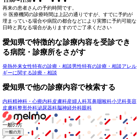
11:00〜11:30
●
●
●
●
●
再来の患者さんの予約時間です。
※ 医療機関の診療時間は上記の通りですが、すでに予約が
埋まっている場合や病院の都合などにより実際に予約可能な
日時と異なる場合がありますのでご了承ください
愛知県
で特徴的な診療内容を受診でき
る病院・診療所をさがす
発熱外来
女性特有の診療・相談
男性特有の診療・相談
アレル
ギーに関する診療・相談
愛知県
で他の診療内容で検索する
内科
精神科・心療内科
皮膚科
産婦人科
耳鼻咽喉科
小児科
美容
皮膚科
整形外科
泌尿器科
脳神経外科
眼科
一般の方
一般の方