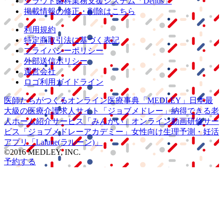
クラウド歯科業務
支援システム
「Dentis」
掲載情報の修正・削除はこちら
利用規約
特定商取引法に基づく表記
プライバシーポリシー
外部送信ポリシー
運営会社
ロゴ利用ガイドライン
医師たちがつくる
オンライン医療事典
「MEDLEY」
日本最
大級の
医療介護求人サイト
「ジョブメドレー」
納得できる
老
人ホーム紹介サービス
「みんかい」
オンライン
動画研修サー
ビス
「ジョブメドレー
アカデミー」
女性向け
生理予測・妊活
アプリ
「Lalune(ラルーン)」
©2016 MEDLEY, INC.
予約する