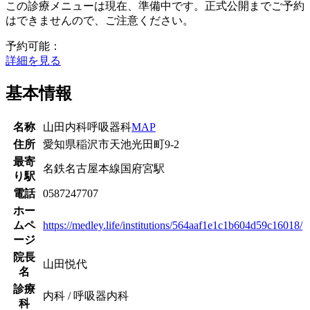
この診療メニューは現在、準備中です。正式公開までご予約
はできませんので、ご注意ください。
予約可能：
詳細を見る
基本情報
名称
山田内科呼吸器科
MAP
住所
愛知県稲沢市天池光田町9-2
最寄
名鉄名古屋本線
国府宮駅
り駅
電話
0587247707
ホー
ムペ
https://medley.life/institutions/564aaf1e1c1b604d59c16018/
ージ
院長
山田悦代
名
診療
内科 / 呼吸器内科
科