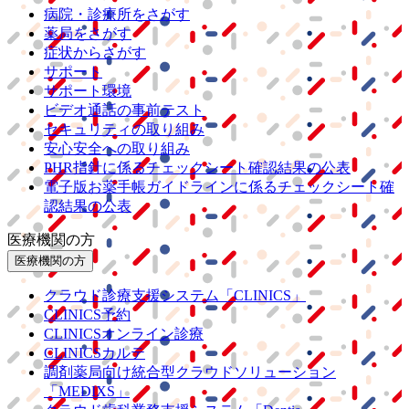
病院・診療所をさがす
薬局をさがす
症状からさがす
サポート
サポート環境
ビデオ通話の事前テスト
セキュリティの取り組み
安心安全への取り組み
PHR指針に係るチェックシート確認結果の公表
電子版お薬手帳ガイドラインに係るチェックシート確
認結果の公表
医療機関の方
医療機関の方
クラウド診療
支援システム
「CLINICS」
CLINICS予約
CLINICSオンライン診療
CLINICSカルテ
調剤薬局向け統合型クラウドソリューション
「MEDIXS」