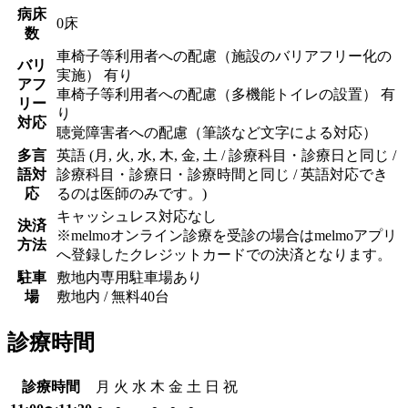
病床
0床
数
車椅子等利用者への配慮（施設のバリアフリー化の
バリ
実施） 有り
アフ
車椅子等利用者への配慮（多機能トイレの設置） 有
リー
り
対応
聴覚障害者への配慮（筆談など文字による対応）
多言
英語 (月, 火, 水, 木, 金, 土 / 診療科目・診療日と同じ /
語対
診療科目・診療日・診療時間と同じ / 英語対応でき
応
るのは医師のみです。)
キャッシュレス対応なし
決済
※melmoオンライン診療を受診の場合はmelmoアプリ
方法
へ登録したクレジットカードでの決済となります。
駐車
敷地内専用駐車場あり
場
敷地内 / 無料
40
台
診療時間
診療時間
月
火
水
木
金
土
日
祝