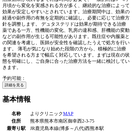
月頃から変化を実感される方が多く、継続的な治療によって
効果が安定しやすいとされています。治療期間中は、効果の
経過や副作用の有無を定期的に確認し、必要に応じて治療方
針を調整します。 デュタステリドは効果が期待できる治療
薬である一方、性機能の変化、乳房の違和感、肝機能の変動
などの副作用が生じる可能性があります。既往症や内服薬と
の関連を考慮し、医師が安全性を確認したうえで処方を行い
ます。 薄毛が気になり始めた段階の方から、積極的に治療
を希望される方まで幅広く対応しています。まずは現在の状
態を明確にし、ご自身に合った治療方法を一緒に検討してい
きます。
予約可能：
詳細を見る
基本情報
名称
よりクリニック
MAP
住所
熊本県熊本市南区御幸西2-3-75
最寄り駅
JR鹿児島本線(博多～八代)
西熊本駅