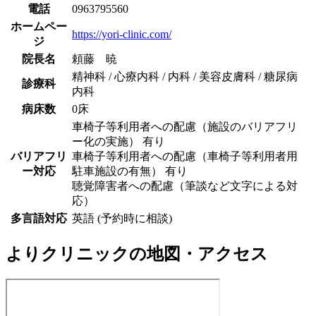
電話
0963795560
ホームペー
https://yori-clinic.com/
ジ
院長名
頼藤 暁
精神科 / 心療内科 / 内科 / 美容皮膚科 / 糖尿病
診療科
内科
病床数
0床
車椅子等利用者への配慮（施設のバリアフリ
ー化の実施） 有り
バリアフリ
車椅子等利用者への配慮（車椅子等利用者用
ー対応
駐車施設の有無） 有り
聴覚障害者への配慮（筆談など文字による対
応）
多言語対応
英語 (予約時に相談)
よりクリニック
の地図・アクセス