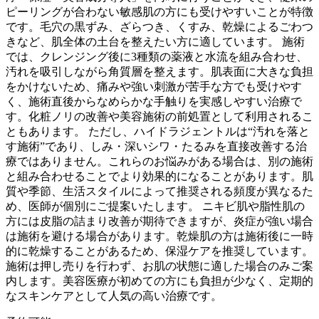
ピーリングが合わない敏感肌の方にも受けやすいことが特徴
です。毛穴の黒ずみ、ざらつき、くすみ、乾燥によるごわつ
きなど、肌全体の土台を整えたい方に適しています。 施術
では、クレンジング後に3種類の薬液と水流を組み合わせ、
汚れを吸引しながら角質層を整えます。肌表面に大きな負担
をかけないため、痛みや強い刺激が苦手な方でも受けやす
く、施術直後からなめらかな手触りを実感しやすい治療で
す。化粧ノリの改善や美容施術の前処置として利用されるこ
ともあります。 ただし、ハイドラジェントルは“汚れを落と
す施術”であり、しみ・深いシワ・たるみを直接改善する治
療ではありません。これらのお悩みがある場合は、別の施術
と組み合わせることでより効果的になることがあります。肌
質や季節、生活スタイルによって推奨される頻度が異なるた
め、医師が個別にご提案いたします。 ニキビ肌や脂性肌の
方には皮脂の詰まり改善が期待できますが、炎症が強い場合
は施術を避ける場合があります。乾燥肌の方は施術後に一時
的に乾燥することがあるため、保湿ケアを推奨しています。
施術は押し売りを行わず、お肌の状態に適した場合のみご案
内します。美容医療が初めての方にも負担が少なく、定期的
なスキンケアとして人気の高い治療です。