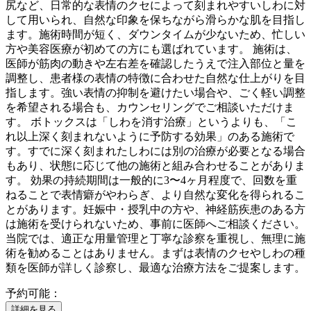
尻など、日常的な表情のクセによって刻まれやすいしわに対
して用いられ、自然な印象を保ちながら滑らかな肌を目指し
ます。施術時間が短く、ダウンタイムが少ないため、忙しい
方や美容医療が初めての方にも選ばれています。 施術は、
医師が筋肉の動きや左右差を確認したうえで注入部位と量を
調整し、患者様の表情の特徴に合わせた自然な仕上がりを目
指します。強い表情の抑制を避けたい場合や、ごく軽い調整
を希望される場合も、カウンセリングでご相談いただけま
す。 ボトックスは「しわを消す治療」というよりも、「こ
れ以上深く刻まれないように予防する効果」のある施術で
す。すでに深く刻まれたしわには別の治療が必要となる場合
もあり、状態に応じて他の施術と組み合わせることがありま
す。 効果の持続期間は一般的に3〜4ヶ月程度で、回数を重
ねることで表情癖がやわらぎ、より自然な変化を得られるこ
とがあります。妊娠中・授乳中の方や、神経筋疾患のある方
は施術を受けられないため、事前に医師へご相談ください。
当院では、適正な用量管理と丁寧な診察を重視し、無理に施
術を勧めることはありません。まずは表情のクセやしわの種
類を医師が詳しく診察し、最適な治療方法をご提案します。
予約可能：
詳細を見る