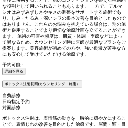
前後に併用することで、肌のコンディションを整える補助的
な役割として用いられることもあります。 一方で、デルマ
シオはみずみずしさやキメの調整をサポートする施術であ
り、しみ・たるみ・深いシワの根本改善を目的としたもので
はありません。これらのお悩みを抱えている場合は、別の施
術と併用することでより適切な治療計画を立てることができ
ます。 施術の可否や頻度は、肌質・体調・季節などによっ
て異なるため、カウンセリング時に医師が最適なプランをご
提案します。美容施術が初めての方や、強い刺激が苦手な方
にも安心して受けていただける治療です。
予約可能：
詳細を見る
ボトックス注射初回(カウンセリング＋施術）
自費診療
日時指定予約
対面診療
ボトックス注射は、表情筋の動きを一時的に穏やかにするこ
とで、表情じわの改善を目的とした治療です。眉間・額・目