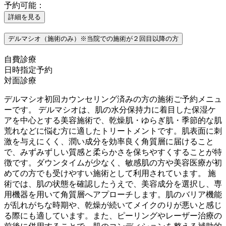
予約可能：
詳細を見る
デルマシオ（施術のみ）※当院での施術が２回目以降の方
自費診療
日時指定予約
対面診療
デルマシオ初回カウンセリング済みの方の施術ご予約メニュ
ーです。 デルマシオは、肌の水分保持力に着目した保湿ケ
アを中心とする美容施術で、乾燥肌・ゆらぎ肌・季節的な肌
荒れなどに悩む方に適したトリートメントです。肌表面に刺
激を与えにくく、潤い成分を効率良く角質層に届けること
で、みずみずしい質感と柔らかさを保ちやすくすることが特
徴です。ダウンタイムが少なく、敏感肌の方や美容医療が初
めての方でも受けやすい施術として利用されています。 施
術では、肌の状態を確認したうえで、美容成分を選択し、専
用機器を用いて角質層へアプローチします。肌のバリア機能
が乱れがちな時期や、乾燥が続いてメイクのりが悪いと感じ
る際にも適しています。また、ピーリングやレーザー治療の