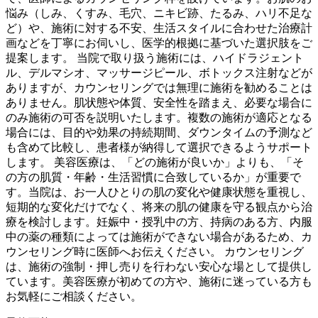
悩み（しみ、くすみ、毛穴、ニキビ跡、たるみ、ハリ不足な
ど）や、施術に対する不安、生活スタイルに合わせた治療計
画などを丁寧にお伺いし、医学的根拠に基づいた選択肢をご
提案します。 当院で取り扱う施術には、ハイドラジェント
ル、デルマシオ、マッサージピール、ボトックス注射などが
ありますが、カウンセリングでは無理に施術を勧めることは
ありません。肌状態や体質、安全性を踏まえ、必要な場合に
のみ施術の可否を説明いたします。複数の施術が適応となる
場合には、目的や効果の持続期間、ダウンタイムの予測など
も含めて比較し、患者様が納得して選択できるようサポート
します。 美容医療は、「どの施術が良いか」よりも、「そ
の方の肌質・年齢・生活習慣に合致しているか」が重要で
す。当院は、お一人ひとりの肌の変化や健康状態を重視し、
短期的な変化だけでなく、将来の肌の健康を守る観点から治
療を検討します。妊娠中・授乳中の方、持病のある方、内服
中の薬の種類によっては施術ができない場合があるため、カ
ウンセリング時に医師へお伝えください。 カウンセリング
は、施術の強制・押し売りを行わない安心な場として提供し
ています。美容医療が初めての方や、施術に迷っている方も
お気軽にご相談ください。