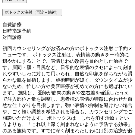
ボトックス注射（再診＋施術）
自費診療
日時指定予約
対面診療
初回カウンセリングがお済みの方のボトックス注射ご予約メ
ニューです。 ボトックス注射は、表情筋の動きを一時的に
穏やかにすることで、表情じわの改善を目的とした治療で
す。眉間・額・目尻など、日常的な表情のクセによって刻ま
れやすいしわに対して用いられ、自然な印象を保ちながら滑
らかな肌を目指します。施術時間が短く、ダウンタイムが少
ないため、忙しい方や美容医療が初めての方にも選ばれてい
ます。 施術は、医師が筋肉の動きや左右差を確認したうえ
で注入部位と量を調整し、患者様の表情の特徴に合わせた自
然な仕上がりを目指します。強い表情の抑制を避けたい場合
や、ごく軽い調整を希望される場合も、カウンセリングでご
相談いただけます。 ボトックスは「しわを消す治療」とい
うよりも、「これ以上深く刻まれないように予防する効果」
のある施術です。すでに深く刻まれたしわには別の治療が必