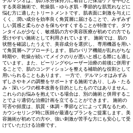
デルマシオは、肌の水分保持力に着目した保湿ケアを中心と
する美容施術で、乾燥肌・ゆらぎ肌・季節的な肌荒れなどに
悩む方に適したトリートメントです。肌表面に刺激を与えに
くく、潤い成分を効率良く角質層に届けることで、みずみず
しい質感と柔らかさを保ちやすくすることが特徴です。ダウ
ンタイムが少なく、敏感肌の方や美容医療が初めての方でも
受けやすい施術として利用されています。 施術では、肌の
状態を確認したうえで、美容成分を選択し、専用機器を用い
て角質層へアプローチします。肌のバリア機能が乱れがちな
時期や、乾燥が続いてメイクのりが悪いと感じる際にも適し
ています。また、ピーリングやレーザー治療の前後に併用す
ることで、肌のコンディションを整える補助的な役割として
用いられることもあります。 一方で、デルマシオはみずみ
ずしさやキメの調整をサポートする施術であり、しみ・たる
み・深いシワの根本改善を目的としたものではありません。
これらのお悩みを抱えている場合は、別の施術と併用するこ
とでより適切な治療計画を立てることができます。 施術の
可否や頻度は、肌質・体調・季節などによって異なるため、
カウンセリング時に医師が最適なプランをご提案します。美
容施術が初めての方や、強い刺激が苦手な方にも安心して受
けていただける治療です。