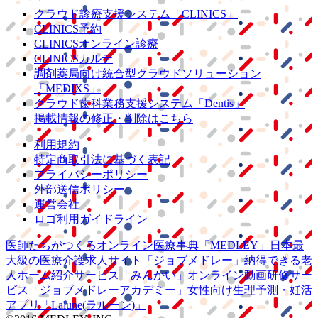
クラウド診療
支援システム
「CLINICS」
CLINICS予約
CLINICSオンライン診療
CLINICSカルテ
調剤薬局向け統合型クラウドソリューション
「MEDIXS」
クラウド歯科業務
支援システム
「Dentis」
掲載情報の修正・削除はこちら
利用規約
特定商取引法に基づく表記
プライバシーポリシー
外部送信ポリシー
運営会社
ロゴ利用ガイドライン
医師たちがつくる
オンライン医療事典
「MEDLEY」
日本最
大級の
医療介護求人サイト
「ジョブメドレー」
納得できる
老
人ホーム紹介サービス
「みんかい」
オンライン
動画研修サー
ビス
「ジョブメドレー
アカデミー」
女性向け
生理予測・妊活
アプリ
「Lalune(ラルーン)」