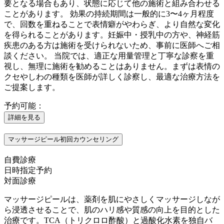
要となる場合もあり、状態に応じて他の施術と組み合わせる
ことがあります。 効果の持続期間は一般的に3〜4ヶ月程度
で、回数を重ねることで表情癖がやわらぎ、より自然な変化
を得られることがあります。妊娠中・授乳中の方や、神経筋
疾患のある方は施術を受けられないため、事前に医師へご相
談ください。 当院では、適正な用量管理と丁寧な診察を重
視し、無理に施術を勧めることはありません。まずは表情の
クセやしわの種類を医師が詳しく診察し、最適な治療方法を
ご提案します。
予約可能：
詳細を見る
マッサージピール初回カウンセリング
自費診療
日時指定予約
対面診療
マッサージピールは、薬剤を肌にやさしくマッサージしなが
ら浸透させることで、肌のハリ感や質感の向上を目的とした
治療です。TCA（トリクロロ酢酸）と過酸化水素を独自バ