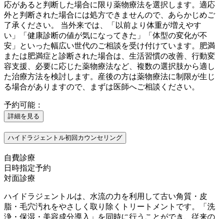
応があると判断した場合に限り薬物療法を選択します。適応
外と判断された場合には処方できませんので、あらかじめご
了承ください。 当外来では、「以前より体重が増えやす
い」「健康診断の値が気になってきた」「体型の変化が不
安」といった幅広い世代のご相談を受け付けています。肥満
または肥満症と診断された場合は、生活習慣の改善、行動変
容支援、必要に応じた薬物療法など、複数の選択肢から適し
た治療方法を検討します。産後の方は薬物療法に制限が生じ
る場合がありますので、まずは医師へご相談ください。
予約可能：
詳細を見る
ハイドラジェントル初回カウンセリング
自費診療
日時指定予約
対面診療
ハイドラジェントルは、水流の力を利用して古い角質・皮
脂・毛穴汚れをやさしく取り除くトリートメントです。「洗
浄・保湿・美容成分導入」を同時に行うことができ、従来の