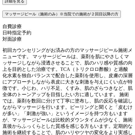
詳細を見る
マッサージピール（施術のみ）※当院での施術が２回目以降の方
自費診療
日時指定予約
対面診療
初回カウンセリングがお済みの方のマッサージピール施術メ
ニューです。 マッサージピールは、薬剤を肌にやさしくマ
ッサージしながら浸透させることで、肌のハリ感や質感の向
上を目的とした治療です。TCA（トリクロロ酢酸）と過酸
化水素を独自バランスで配合した薬剤を使用し、皮膚の深層
にアプローチしながら表皮に大きな刺激を与えにくい点が特
徴です。小じわ、ハリ不足、くすみ、肌のざらつきなど、肌
全体のトーンアップを目指したい方に適しています。 施術
では、薬剤を数回に分けて丁寧に塗布し、肌の反応を確認し
ながらマッサージを行います。ピーリングと聞くと「皮むけ
が多い」「刺激が強い」というイメージを持つ方もいます
が、マッサージピールは比較的ダウンタイムが少なく、施術
直後からふっくらとした質感を感じる方もいます。定期的な
施術を継続することで、肌のハリやツヤの変化をより実感し