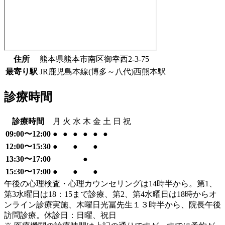
住所
熊本県熊本市南区御幸西2-3-75
最寄り駅
JR鹿児島本線(博多～八代)
西熊本駅
診療時間
診療時間
月
火
水
木
金
土
日
祝
09:00〜12:00
●
●
●
●
●
●
12:00〜15:30
●
●
●
13:30〜17:00
●
15:30〜17:00
●
●
●
午後の心理検査・心理カウンセリングは14時半から。第1、
第3水曜日は18：15まで診療、第2、第4水曜日は18時からオ
ンライン診療実施、木曜日光冨先生１３時半から、院長午後
訪問診療。休診日：日曜、祝日