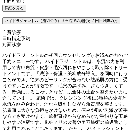
予約可能：
詳細を見る
ハイドラジェントル（施術のみ）※当院での施術が２回目以降の方
自費診療
日時指定予約
対面診療
ハイドラジェントルの初回カウンセリングがお済みの方のご
予約メニューです。 ハイドラジェントルは、水流の力を利
用して古い角質・皮脂・毛穴汚れをやさしく取り除くトリー
トメントです。「洗浄・保湿・美容成分導入」を同時に行う
ことができ、従来のピーリングが合わない敏感肌の方にも受
けやすいことが特徴です。毛穴の黒ずみ、ざらつき、くす
み、乾燥によるごわつきなど、肌全体の土台を整えたい方に
適しています。 施術では、クレンジング後に3種類の薬液と
水流を組み合わせ、汚れを吸引しながら角質層を整えます。
肌表面に大きな負担をかけないため、痛みや強い刺激が苦手
な方でも受けやすく、施術直後からなめらかな手触りを実感
しやすい治療です。化粧ノリの改善や美容施術の前処置とし
て利用されることもあります。 ただし、ハイドラジェント