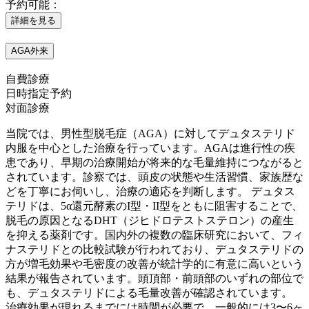
予約可能：
詳細を見る
AGA外来
自費診療
日時指定予約
対面診療
当院では、男性型脱毛症（AGA）に対してデュタステリド
内服を中心とした治療を行っています。AGAは進行性の疾
患であり、早期の治療開始が将来的な毛量維持につながると
されています。診察では、頭皮の状態や生活習慣、家族歴な
どを丁寧にお伺いし、治療の適応を判断します。 デュタス
テリドは、5α還元酵素のI型・II型をともに阻害することで、
脱毛の原因となるDHT（ジヒドロテストステロン）の産生
を抑える薬剤です。国内外の複数の臨床研究において、フィ
ナステリドとの比較試験が行われており、デュタステリドの
方が増毛効果や毛密度の改善が統計学的に有意に高いという
結果が報告されています。頭頂部・前頭部のいずれの部位で
も、デュタステリドによる毛量改善が確認されています。
治療効果が現れるまでには時間が必要で、一般的には3〜6ヶ