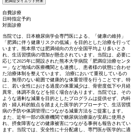
肥満症ダイエット外来
自費診療
日時指定予約
対面診療
当院では、日本糖尿病学会専門医による、「健康の維持」
「肥満に伴う健康リスクの低減」を目的とした治療を行って
います。熊本県では肥満傾向の方が全国平均より多いとさ
れ、生活習慣病の増加が懸念されています。当院は、必要に
応じて2025年に開設された熊本大学病院「肥満症治療センタ
ー」など地域の医療機関とも連携し、患者様の状態に合わせ
た治療体制を整えています。 治療において重視しているの
は、無理のない範囲で健康的な体重管理を行うことです。特
に、若い女性における過度の体重減少は、骨密度低下や月経
異常、体調不良などを招く場合があります。当院では、その
ような過剰な減量を目的としたプログラムは提供せず、内科
的・婦人科的観点を踏まえた医学的アプローチで、生活習慣
病の予防や体調管理につながる減量方法をご提案します。
また、近年一部の医療機関で糖尿病治療薬が安易に使用さ
れ、摂食障害などの健康被害につながる事例も報告されてい
ます。当院では、安全性に十分配慮し、専門医が医学的に適