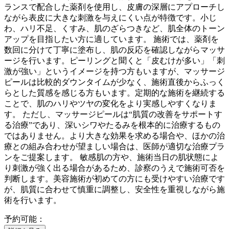
ランスで配合した薬剤を使用し、皮膚の深層にアプローチし
ながら表皮に大きな刺激を与えにくい点が特徴です。小じ
わ、ハリ不足、くすみ、肌のざらつきなど、肌全体のトーン
アップを目指したい方に適しています。 施術では、薬剤を
数回に分けて丁寧に塗布し、肌の反応を確認しながらマッサ
ージを行います。ピーリングと聞くと「皮むけが多い」「刺
激が強い」というイメージを持つ方もいますが、マッサージ
ピールは比較的ダウンタイムが少なく、施術直後からふっく
らとした質感を感じる方もいます。定期的な施術を継続する
ことで、肌のハリやツヤの変化をより実感しやすくなりま
す。 ただし、マッサージピールは“肌質の改善をサポートす
る治療”であり、深いシワやたるみを根本的に治療するもの
ではありません。より大きな効果を求める場合や、ほかの治
療との組み合わせが望ましい場合は、医師が適切な治療プラ
ンをご提案します。 敏感肌の方や、施術当日の肌状態によ
り刺激が強く出る場合があるため、診察のうえで施術可否を
判断します。美容施術が初めての方にも受けやすい治療です
が、肌質に合わせて慎重に調整し、安全性を重視しながら施
術を行います。
予約可能：