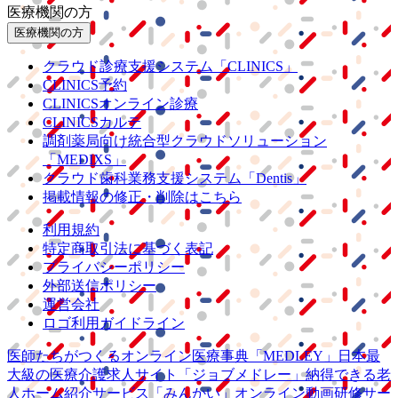
医療機関の方
医療機関の方
クラウド診療
支援システム
「CLINICS」
CLINICS予約
CLINICSオンライン診療
CLINICSカルテ
調剤薬局向け統合型クラウドソリューション
「MEDIXS」
クラウド歯科業務
支援システム
「Dentis」
掲載情報の修正・削除はこちら
利用規約
特定商取引法に基づく表記
プライバシーポリシー
外部送信ポリシー
運営会社
ロゴ利用ガイドライン
医師たちがつくる
オンライン医療事典
「MEDLEY」
日本最
大級の
医療介護求人サイト
「ジョブメドレー」
納得できる
老
人ホーム紹介サービス
「みんかい」
オンライン
動画研修サー