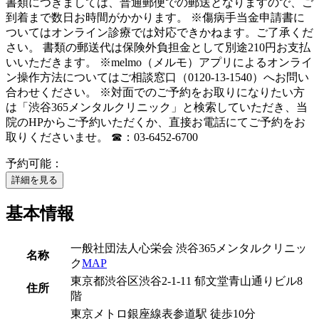
書類につきましては、普通郵便での郵送となりますので、ご
到着まで数日お時間がかかります。 ※傷病手当金申請書に
ついてはオンライン診療では対応できかねます。ご了承くだ
さい。 書類の郵送代は保険外負担金として別途210円お支払
いいただきます。 ※melmo（メルモ）アプリによるオンライ
ン操作方法についてはご相談窓口（0120-13-1540）へお問い
合わせください。 ※対面でのご予約をお取りになりたい方
は「渋谷365メンタルクリニック」と検索していただき、当
院のHPからご予約いただくか、直接お電話にてご予約をお
取りくださいませ。 ☎：03-6452-6700
予約可能：
詳細を見る
基本情報
一般社団法人心栄会 渋谷365メンタルクリニッ
名称
ク
MAP
東京都渋谷区渋谷2-1-11 郁文堂青山通りビル8
住所
階
東京メトロ銀座線
表参道駅
徒歩
10
分