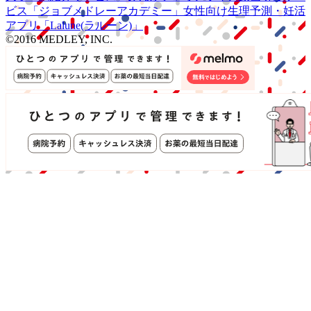
ビス
「ジョブメドレー
アカデミー」
女性向け
生理予測・妊活
アプリ
「Lalune(ラルーン)」
©2016 MEDLEY, INC.