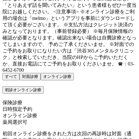
「とりあえず話を聞いてみたい」という患者様もぜひ一度当
院にお越しください。 <注意事項> ※オンライン診療をご利
用の場合は「melmo」というアプリを事前にダウンロードし
て頂く必要がございます。 ※支払方法はクレジット決済の
みとなっております。（事前登録必要） ※毎月保険情報の
確認が必要となります。確認出来ない場合は自費診療となっ
てしまいますので、 予めご了承くださいませ。 ※対面での
ご予約をお取りになりたい方は「渋谷365メンタルクリニッ
ク」と検索していただき、当院のHPからご予約いただく
か、直接お電話にてご予約をお取りくださいませ。 ☎：03-
6452-6700
すべて
対面診療
オンライン診療
初診オンライン診療
保険診療
日時指定予約
オンライン診療
薬局選択可
初回オンライン診療をされた方は次回の再診時は対面（通