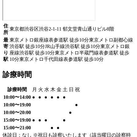
住
東京都渋谷区渋谷2-1-11 郁文堂青山通りビル8階
所
最
東京メトロ銀座線
表参道駅
徒歩
10
分
東京メトロ副都心線
寄
渋谷駅
徒歩
10
分
JR山手線
渋谷駅
徒歩
10
分
東京メトロ銀
り
座線
渋谷駅
徒歩
10
分
東京メトロ半蔵門線
表参道駅
徒歩
駅
10
分
東京メトロ千代田線
表参道駅
徒歩
10
分
診療時間
診療時間
月
火
水
木
金
土
日
祝
10:00〜14:00
●
●
●
●
●
●
10:00〜19:00
●
10:00〜20:00
●
15:00〜19:00
●
●
●
●
15:00〜21:00
●
●
休診日：なし ※祝日も診察いたします（該当曜日の診察時