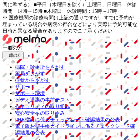
間に準ずる） ■平日（木曜日を除く）土曜日、日曜日 休診
時間：14時～15時 ■木曜日 休診時間：15時～17時
※ 医療機関の診療時間は上記の通りですが、すでに予約が
埋まっている場合や病院の都合などにより実際に予約可能な
日時と異なる場合がありますのでご了承ください
一般の方
一般の方
病院・診療所をさがす
薬局をさがす
症状からさがす
サポート
サポート環境
ビデオ通話の事前テスト
セキュリティの取り組み
安心安全への取り組み
PHR指針に係るチェックシート確認結果の公表
電子版お薬手帳ガイドラインに係るチェックシート確
認結果の公表