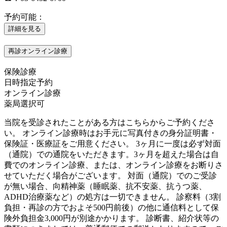
予約可能：
詳細を見る
再診オンライン診療
保険診療
日時指定予約
オンライン診療
薬局選択可
当院を受診されたことがある方はこちらからご予約くださ
い。 オンライン診療時はお手元に写真付きの身分証明書・
保険証・医療証をご用意ください。 3ヶ月に一度は必ず対面
（通院）での通院をいただきます。3ヶ月を超えた場合は自
費でのオンライン診療、または、オンライン診療をお断りさ
せていただく場合がございます。 対面（通院）でのご受診
が無い場合、向精神薬（睡眠薬、抗不安薬、抗うつ薬、
ADHD治療薬など）の処方は一切できません。 診察料（3割
負担・再診の方でおよそ500円前後）の他に通信料として保
険外負担金3,000円が別途かかります。 診断書、紹介状等の