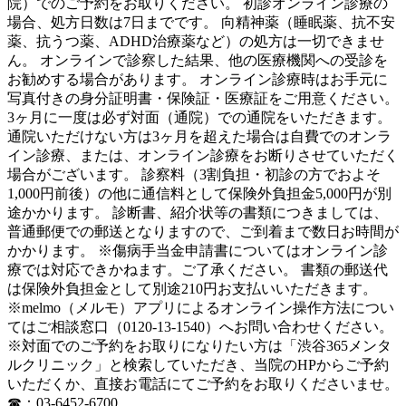
院）でのご予約をお取りください。 初診オンライン診療の
場合、処方日数は7日までです。 向精神薬（睡眠薬、抗不安
薬、抗うつ薬、ADHD治療薬など）の処方は一切できませ
ん。 オンラインで診察した結果、他の医療機関への受診を
お勧めする場合があります。 オンライン診療時はお手元に
写真付きの身分証明書・保険証・医療証をご用意ください。
3ヶ月に一度は必ず対面（通院）での通院をいただきます。
通院いただけない方は3ヶ月を超えた場合は自費でのオンラ
イン診療、または、オンライン診療をお断りさせていただく
場合がございます。 診察料（3割負担・初診の方でおよそ
1,000円前後）の他に通信料として保険外負担金5,000円が別
途かかります。 診断書、紹介状等の書類につきましては、
普通郵便での郵送となりますので、ご到着まで数日お時間が
かかります。 ※傷病手当金申請書についてはオンライン診
療では対応できかねます。ご了承ください。 書類の郵送代
は保険外負担金として別途210円お支払いいただきます。
※melmo（メルモ）アプリによるオンライン操作方法につい
てはご相談窓口（0120-13-1540）へお問い合わせください。
※対面でのご予約をお取りになりたい方は「渋谷365メンタ
ルクリニック」と検索していただき、当院のHPからご予約
いただくか、直接お電話にてご予約をお取りくださいませ。
☎：03-6452-6700