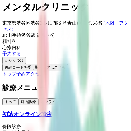
メンタルクリニック
東京都渋谷区渋谷2-1-11 郁文堂青山通りビル8階
(地図・アク
セス)
JR山手線
渋谷駅
徒歩
10
分
精神科
心療内科
予約する
かかりつけ
再診コードを受け取った方はこちら
トップ
予約
アクセス
診療メニュー
すべて
対面診療
オンライン診療
初診オンライン診療
保険診療