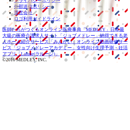
プライバシーポリシー
外部送信ポリシー
運営会社
ロゴ利用ガイドライン
医師たちがつくる
オンライン医療事典
「MEDLEY」
日本最
大級の
医療介護求人サイト
「ジョブメドレー」
納得できる
老
人ホーム紹介サービス
「みんかい」
オンライン
動画研修サー
ビス
「ジョブメドレー
アカデミー」
女性向け
生理予測・妊活
アプリ
「Lalune(ラルーン)」
©2016 MEDLEY, INC.