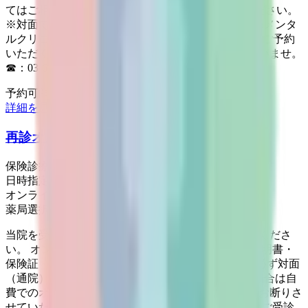
てはご相談窓口（0120-13-1540）へお問い合わせください。
※対面でのご予約をお取りになりたい方は「渋谷365メンタ
ルクリニック」と検索していただき、当院のHPからご予約
いただくか、直接お電話にてご予約をお取りくださいませ。
☎：03-6452-6700
予約可能：
詳細を見る
再診オンライン診療
保険診療
日時指定予約
オンライン診療
薬局選択可
当院を受診されたことがある方はこちらからご予約くださ
い。 オンライン診療時はお手元に写真付きの身分証明書・
保険証・医療証をご用意ください。 3ヶ月に一度は必ず対面
（通院）での通院をいただきます。3ヶ月を超えた場合は自
費でのオンライン診療、または、オンライン診療をお断りさ
せていただく場合がございます。 対面（通院）でのご受診