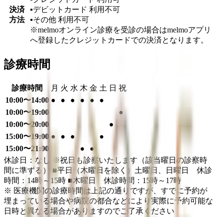
決済
▪︎デビットカード
利用不可
方法
▪︎その他
利用不可
※melmoオンライン診療を受診の場合はmelmoアプリ
へ登録したクレジットカードでの決済となります。
診療時間
診療時間
月
火
水
木
金
土
日
祝
10:00〜14:00
●
●
●
●
●
●
10:00〜19:00
●
10:00〜20:00
●
15:00〜19:00
●
●
●
●
15:00〜21:00
●
●
休診日：なし ※祝日も診察いたします（該当曜日の診察時
間に準ずる） ■平日（木曜日を除く）土曜日、日曜日 休診
時間：14時～15時 ■木曜日 休診時間：15時～17時
※ 医療機関の診療時間は上記の通りですが、すでに予約が
埋まっている場合や病院の都合などにより実際に予約可能な
日時と異なる場合がありますのでご了承ください