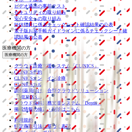
ビデオ通話の事前テスト
セキュリティの取り組み
安心安全への取り組み
PHR指針に係るチェックシート確認結果の公表
電子版お薬手帳ガイドラインに係るチェックシート確
認結果の公表
医療機関の方
医療機関の方
クラウド診療
支援システム
「CLINICS」
CLINICS予約
CLINICSオンライン診療
CLINICSカルテ
調剤薬局向け統合型クラウドソリューション
「MEDIXS」
クラウド歯科業務
支援システム
「Dentis」
掲載情報の修正・削除はこちら
利用規約
特定商取引法に基づく表記