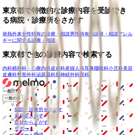
東京都
で特徴的な診療内容を受診でき
る病院・診療所をさがす
発熱外来
女性特有の診療・相談
男性特有の診療・相談
アレル
ギーに関する診療・相談
東京都
で他の診療内容で検索する
内科
精神科・心療内科
皮膚科
産婦人科
耳鼻咽喉科
小児科
美容
皮膚科
整形外科
泌尿器科
脳神経外科
眼科
一般の方
一般の方
病院・診療所をさがす
薬局をさがす
症状からさがす
サポート
サポート環境