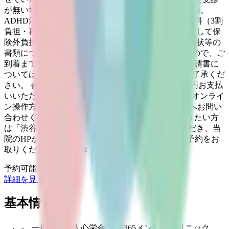
が無い場合、向精神薬（睡眠薬、抗不安薬、抗うつ薬、
ADHD治療薬など）の処方は一切できません。 診察料（3割
負担・再診の方でおよそ500円前後）の他に通信料として保
険外負担金3,000円が別途かかります。 診断書、紹介状等の
書類につきましては、普通郵便での郵送となりますので、ご
到着まで数日お時間がかかります。 ※傷病手当金申請書に
ついてはオンライン診療では対応できかねます。ご了承くだ
さい。 書類の郵送代は保険外負担金として別途210円お支払
いいただきます。 ※melmo（メルモ）アプリによるオンライ
ン操作方法についてはご相談窓口（0120-13-1540）へお問い
合わせください。 ※対面でのご予約をお取りになりたい方
は「渋谷365メンタルクリニック」と検索していただき、当
院のHPからご予約いただくか、直接お電話にてご予約をお
取りくださいませ。 ☎：03-6452-6700
予約可能：
詳細を見る
基本情報
一般社団法人心栄会 渋谷365メンタルクリニック