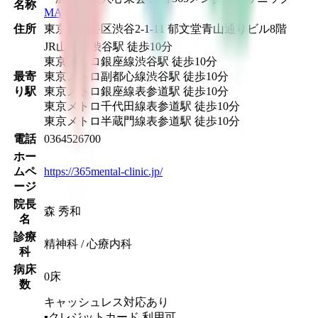
名称
MAP
住所
東京都渋谷区渋谷2-1-11 郁文堂青山通りビル8階
JR山手線
渋谷駅
徒歩
10
分
東京メトロ銀座線
渋谷駅
徒歩
10
分
最寄
東京メトロ副都心線
渋谷駅
徒歩
10
分
り駅
東京メトロ銀座線
表参道駅
徒歩
10
分
東京メトロ千代田線
表参道駅
徒歩
10
分
東京メトロ半蔵門線
表参道駅
徒歩
10
分
電話
0364526700
ホー
ムペ
https://365mental-clinic.jp/
ージ
院長
森 秀和
名
診療
精神科 / 心療内科
科
病床
0床
数
キャッシュレス対応あり
▪︎クレジットカード
利用可