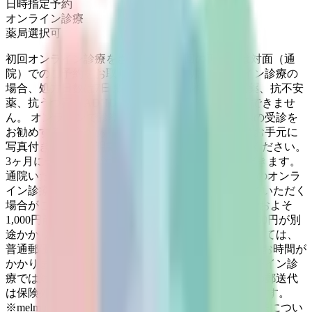
日時指定予約
オンライン診療
薬局選択可
初回オンライン診療をされた方は次回の再診時は対面（通
院）でのご予約をお取りください。 初診オンライン診療の
場合、処方日数は7日までです。 向精神薬（睡眠薬、抗不安
薬、抗うつ薬、ADHD治療薬など）の処方は一切できませ
ん。 オンラインで診察した結果、他の医療機関への受診を
お勧めする場合があります。 オンライン診療時はお手元に
写真付きの身分証明書・保険証・医療証をご用意ください。
3ヶ月に一度は必ず対面（通院）での通院をいただきます。
通院いただけない方は3ヶ月を超えた場合は自費でのオンラ
イン診療、または、オンライン診療をお断りさせていただく
場合がございます。 診察料（3割負担・初診の方でおよそ
1,000円前後）の他に通信料として保険外負担金5,000円が別
途かかります。 診断書、紹介状等の書類につきましては、
普通郵便での郵送となりますので、ご到着まで数日お時間が
かかります。 ※傷病手当金申請書についてはオンライン診
療では対応できかねます。ご了承ください。 書類の郵送代
は保険外負担金として別途210円お支払いいただきます。
※melmo（メルモ）アプリによるオンライン操作方法につい