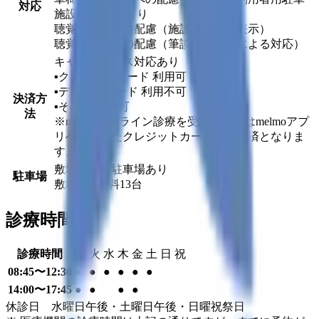
対応
施設の有無） 有り
聴覚障害者への配慮（施設内情報の表示）
聴覚障害者への配慮（筆談など文字による対応）
キャッシュレス対応あり
▪︎クレジットカード
利用可
▪︎デビットカード
利用不可
決済方
▪︎その他
利用可
法
※melmoオンライン診療を受診の場合はmelmoアプ
リへ登録したクレジットカードでの決済となりま
す。
敷地内専用駐車場あり
駐車場
敷地内 / 無料
13
台
診療時間
診療時間
月
火
水
木
金
土
日
祝
08:45〜12:30
●
●
●
●
●
●
14:00〜17:45
●
●
●
●
休診日 水曜日午後・土曜日午後・日曜祝祭日