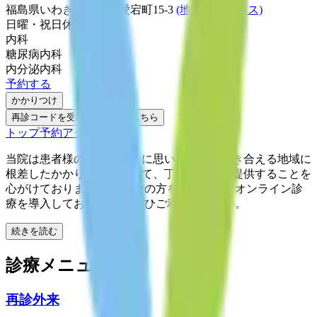
福島県いわき市小名浜愛宕町15-3
(地図・アクセス)
日曜・祝日
休み
内科
糖尿病内科
内分泌内科
予約する
かかりつけ
再診コードを受け取った方はこちら
トップ
予約
アクセス
当院は患者様の生活を大切に思い、真摯に向き合える地域に
根差したかかりつけ医として、丁寧な医療を提供することを
心がけております。 通院中の方を対象としてオンライン診
療を導入しております。 ぜひご利用ください。
続きを読む
診療メニュー
再診外来