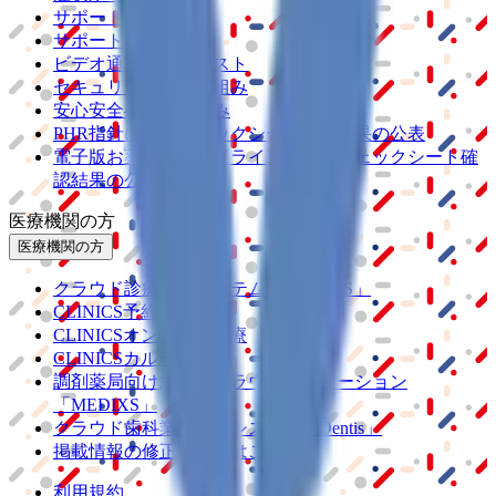
サポート
サポート環境
ビデオ通話の事前テスト
セキュリティの取り組み
安心安全への取り組み
PHR指針に係るチェックシート確認結果の公表
電子版お薬手帳ガイドラインに係るチェックシート確
認結果の公表
医療機関の方
医療機関の方
クラウド診療
支援システム
「CLINICS」
CLINICS予約
CLINICSオンライン診療
CLINICSカルテ
調剤薬局向け統合型クラウドソリューション
「MEDIXS」
クラウド歯科業務
支援システム
「Dentis」
掲載情報の修正・削除はこちら
利用規約