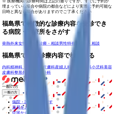
※ 医療機関の診療時間は上記の通りですが、すでに予約が
埋まっている場合や病院の都合などにより実際に予約可能な
日時と異なる場合がありますのでご了承ください
福島県
で特徴的な診療内容を受診でき
る病院・診療所をさがす
発熱外来
女性特有の診療・相談
男性特有の診療・相談
福島県
で他の診療内容で検索する
内科
精神科・心療内科
皮膚科
産婦人科
耳鼻咽喉科
小児科
美容
皮膚科
整形外科
脳神経外科
一般の方
一般の方
病院・診療所をさがす
薬局をさがす
症状からさがす