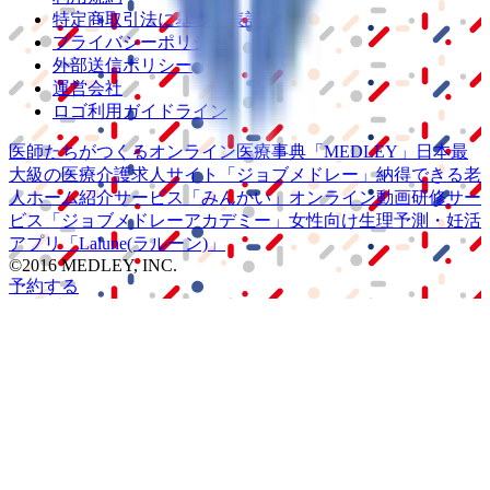
特定商取引法に基づく表記
プライバシーポリシー
外部送信ポリシー
運営会社
ロゴ利用ガイドライン
医師たちがつくる
オンライン医療事典
「MEDLEY」
日本最
大級の
医療介護求人サイト
「ジョブメドレー」
納得できる
老
人ホーム紹介サービス
「みんかい」
オンライン
動画研修サー
ビス
「ジョブメドレー
アカデミー」
女性向け
生理予測・妊活
アプリ
「Lalune(ラルーン)」
©2016 MEDLEY, INC.
予約する