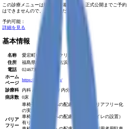
この診療メニューは現在、準備中です。正式公開までご予約
はできませんので、ご注意ください。
予約可能：
詳細を見る
基本情報
名称
愛宕町いろは内科クリニック
MAP
住所
福島県いわき市小名浜愛宕町15-3
電話
0246730168
ホーム
https://atago-168.com/
ページ
診療科
内科 / 糖尿病内科 / 内分泌内科
病床数
0床
車椅子等利用者への配慮（施設のバリアフリー化
の実施） 有り
車椅子等利用者への配慮（多機能トイレの設置）
バリア
有り
フリー
車椅子等利用者への配慮（車椅子等利用者用駐車