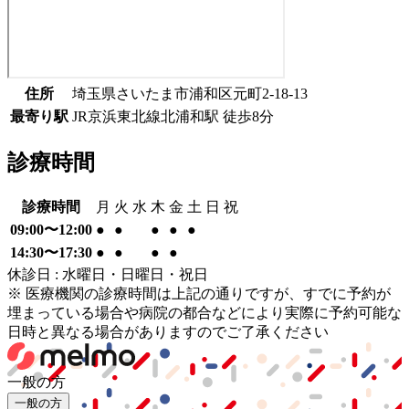
住所
埼玉県さいたま市浦和区元町2-18-13
最寄り駅
JR京浜東北線
北浦和駅
徒歩
8
分
診療時間
診療時間
月
火
水
木
金
土
日
祝
09:00〜12:00
●
●
●
●
●
14:30〜17:30
●
●
●
●
休診日 : 水曜日・日曜日・祝日
※ 医療機関の診療時間は上記の通りですが、すでに予約が
埋まっている場合や病院の都合などにより実際に予約可能な
日時と異なる場合がありますのでご了承ください
一般の方
一般の方