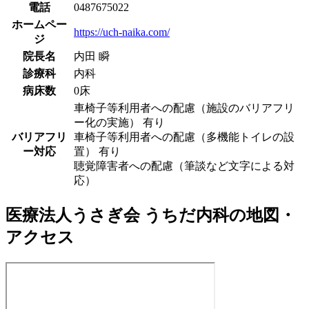
電話
0487675022
ホームペー
https://uch-naika.com/
ジ
院長名
内田 瞬
診療科
内科
病床数
0床
車椅子等利用者への配慮（施設のバリアフリ
ー化の実施） 有り
バリアフリ
車椅子等利用者への配慮（多機能トイレの設
ー対応
置） 有り
聴覚障害者への配慮（筆談など文字による対
応）
医療法人うさぎ会 うちだ内科
の地図・
アクセス