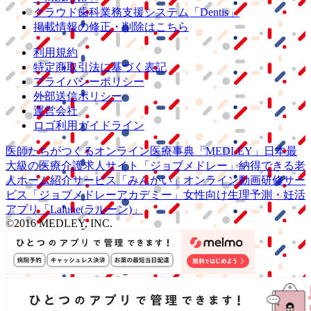
クラウド歯科業務
支援システム
「Dentis」
掲載情報の修正・削除はこちら
利用規約
特定商取引法に基づく表記
プライバシーポリシー
外部送信ポリシー
運営会社
ロゴ利用ガイドライン
医師たちがつくる
オンライン医療事典
「MEDLEY」
日本最
大級の
医療介護求人サイト
「ジョブメドレー」
納得できる
老
人ホーム紹介サービス
「みんかい」
オンライン
動画研修サー
ビス
「ジョブメドレー
アカデミー」
女性向け
生理予測・妊活
アプリ
「Lalune(ラルーン)」
©2016 MEDLEY, INC.