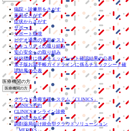
病院・診療所をさがす
薬局をさがす
症状からさがす
サポート
サポート環境
ビデオ通話の事前テスト
セキュリティの取り組み
安心安全への取り組み
PHR指針に係るチェックシート確認結果の公表
電子版お薬手帳ガイドラインに係るチェックシート確
認結果の公表
医療機関の方
医療機関の方
クラウド診療
支援システム
「CLINICS」
CLINICS予約
CLINICSオンライン診療
CLINICSカルテ
調剤薬局向け統合型クラウドソリューション
「MEDIXS」