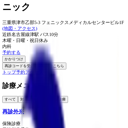
ニック
三重県津市乙部5-3 フェニックスメディカルセンタービル1F
(地図・アクセス)
近鉄名古屋線
津駅
バス
10
分
木曜・日曜・祝日
休み
内科
予約する
かかりつけ
再診コードを受け取った方はこちら
トップ
予約
アクセス
診療メニュー
すべて
対面診療
オンライン診療
再診外来
保険診療