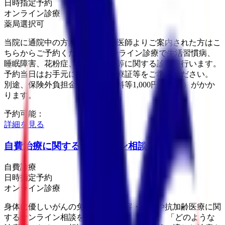
日時指定予約
オンライン診療
薬局選択可
当院に通院中の方が対象です。医師よりご案内された方はこ
ちらからご予約ください。 オンライン診療で生活習慣病、
睡眠障害、花粉症、アレルギー等に関する診察を行います。
予約当日はお手元に保険証・医療証等をご準備ください。
別途、保険外負担金として通話料等1,000円（税込）がかか
ります。
予約可能：
詳細を見る
自費治療に関するオンライン相談
自費診療
日時指定予約
オンライン診療
身体に優しいがんの免疫治療、美容・健康や抗加齢医療に関
するオンライン相談を受け付けております。 「どのような