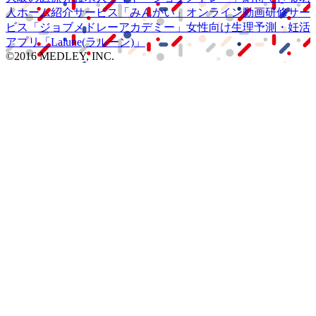
人ホーム紹介サービス
「みんかい」
オンライン
動画研修サー
ビス
「ジョブメドレー
アカデミー」
女性向け
生理予測・妊活
アプリ
「Lalune(ラルーン)」
©2016 MEDLEY, INC.