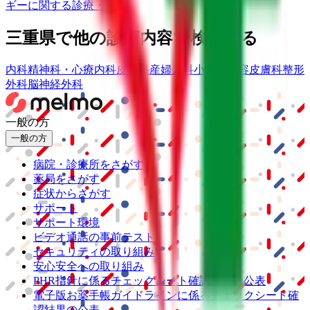
ギーに関する診療・相談
三重県
で他の診療内容で検索する
内科
精神科・心療内科
皮膚科
産婦人科
小児科
美容皮膚科
整形
外科
脳神経外科
一般の方
一般の方
病院・診療所をさがす
薬局をさがす
症状からさがす
サポート
サポート環境
ビデオ通話の事前テスト
セキュリティの取り組み
安心安全への取り組み
PHR指針に係るチェックシート確認結果の公表
電子版お薬手帳ガイドラインに係るチェックシート確
認結果の公表