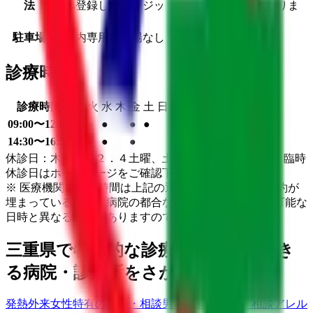
法
リへ登録したクレジットカードでの決済となりま
す。
駐車場
敷地内専用駐車場なし
診療時間
診療時間
月
火
水
木
金
土
日
祝
09:00〜12:00
●
●
●
●
●
14:30〜16:30
●
●
●
●
休診日：木曜、第２．４土曜、土曜(午後)、日曜、祝日 臨時
休診日はホームページをご確認下さい。
※ 医療機関の診療時間は上記の通りですが、すでに予約が
埋まっている場合や病院の都合などにより実際に予約可能な
日時と異なる場合がありますのでご了承ください
三重県
で特徴的な診療内容を受診でき
る病院・診療所をさがす
発熱外来
女性特有の診療・相談
男性特有の診療・相談
アレル