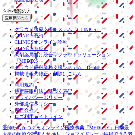
医療機関の方
医療機関の方
クラウド診療
支援システム
「CLINICS」
CLINICS予約
CLINICSオンライン診療
CLINICSカルテ
調剤薬局向け統合型クラウドソリューション
「MEDIXS」
クラウド歯科業務
支援システム
「Dentis」
掲載情報の修正・削除はこちら
利用規約
特定商取引法に基づく表記
プライバシーポリシー
外部送信ポリシー
運営会社
ロゴ利用ガイドライン
医師たちがつくる
オンライン医療事典
「MEDLEY」
日本最
大級の
医療介護求人サイト
「ジョブメドレー」
納得できる
老