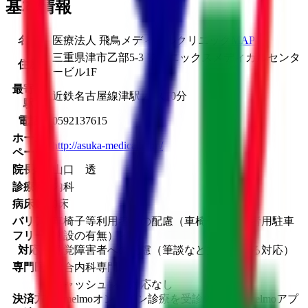
基本情報
名称
医療法人 飛鳥メディカルクリニック
MAP
三重県津市乙部5-3 フェニックスメディカルセンタ
住所
ービル1F
最寄り
近鉄名古屋線
津駅
バス
10
分
駅
電話
0592137615
ホーム
http://asuka-medical.com/
ページ
院長名
山口 透
診療科
内科
病床数
0床
バリア
車椅子等利用者への配慮（車椅子等利用者用駐車
フリー
施設の有無） 有り
対応
聴覚障害者への配慮（筆談など文字による対応）
専門医
総合内科専門医
キャッシュレス対応なし
決済方
※melmoオンライン診療を受診の場合はmelmoアプ