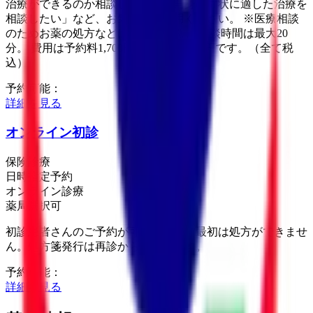
治療ができるのか相談したい」「自身の症状に適した治療を
相談したい」など、お気軽にご利用ください。 ※医療相談
のためお薬の処方などはできません。 相談時間は最大20
分。 費用は予約料1,700円、相談料3,300円です。（全て税
込）
予約可能：
詳細を見る
オンライン初診
保険診療
日時指定予約
オンライン診療
薬局選択可
初診患者さんのご予約が可能ですが、最初は処方ができませ
ん。処方箋発行は再診からになります。
予約可能：
詳細を見る