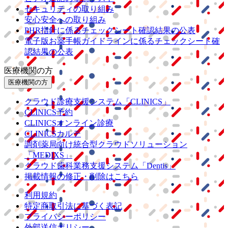
セキュリティの取り組み
安心安全への取り組み
PHR指針に係るチェックシート確認結果の公表
電子版お薬手帳ガイドラインに係るチェックシート確
認結果の公表
医療機関の方
医療機関の方
クラウド診療
支援システム
「CLINICS」
CLINICS予約
CLINICSオンライン診療
CLINICSカルテ
調剤薬局向け統合型クラウドソリューション
「MEDIXS」
クラウド歯科業務
支援システム
「Dentis」
掲載情報の修正・削除はこちら
利用規約
特定商取引法に基づく表記
プライバシーポリシー
外部送信ポリシー