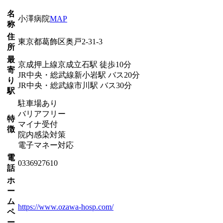
名
小澤病院
MAP
称
住
東京都葛飾区奥戸2-31-3
所
最
京成押上線
京成立石駅
徒歩
10
分
寄
JR中央・総武線
新小岩駅
バス
20
分
り
JR中央・総武線
市川駅
バス
30
分
駅
駐車場あり
バリアフリー
特
マイナ受付
徴
院内感染対策
電子マネー対応
電
0336927610
話
ホ
ー
ム
https://www.ozawa-hosp.com/
ペ
ー