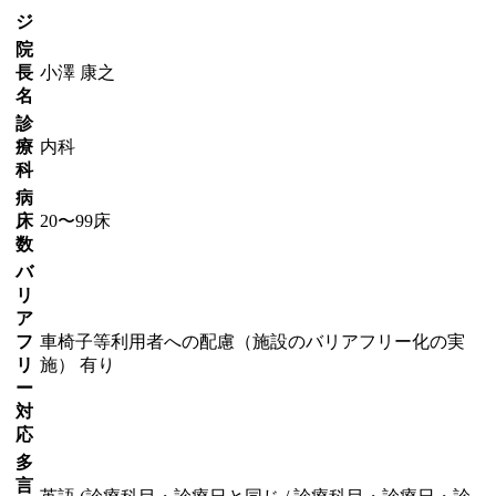
ジ
院
長
小澤 康之
名
診
療
内科
科
病
床
20〜99床
数
バ
リ
ア
フ
車椅子等利用者への配慮（施設のバリアフリー化の実
リ
施） 有り
ー
対
応
多
言