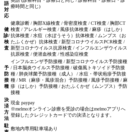
英語 (診療科目・診療日と同じ / 診療科目・診療日・診
語
療時間と同じ)
対
応
健康診断 / 胸部X線検査 / 骨密度検査 / CT検査 / 胸部CT
健
検査 / アレルギー検査 / 風疹抗体検査 / 麻疹（はしか）
診/
抗体検査 / 水痘（水ぼうそう）抗体検査 / ムンプス（お
検
たふくかぜ）抗体検査 / 新型コロナウイルスPCR検査 /
査
新型コロナウイルス抗原検査 / インフルエンザウイルス
抗原検査 / 便潜血検査 / 性感染症検査
インフルエンザ予防接種 / 新型コロナウイルス予防接種
予
/ 日本脳炎ウイルス予防接種 / 破傷風トキソイド予防接
防
種 / 肺炎球菌予防接種（成人） / 水痘・帯状疱疹予防接
接
種 / MR（麻疹・風疹混合）予防接種 / 風疹予防接種 / 麻
種
疹（はしか）予防接種 / おたふくかぜ（ムンプス）予防
接種
決
現金 paypay
済
※melmoオンライン診療を受診の場合はmelmoアプリへ
方
登録したクレジットカードでの決済となります。
法
駐
敷地内専用駐車場あり
車