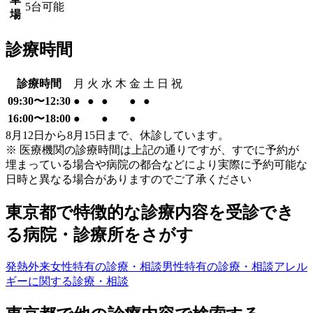
5台可能
場
診療時間
診療時間
月
火
水
木
金
土
日
祝
09:30〜12:30
●
●
●
●
●
16:00〜18:00
●
●
●
8月12日から8月15日まで、休診しています。
※ 医療機関の診療時間は上記の通りですが、すでに予約が
埋まっている場合や病院の都合などにより実際に予約可能な
日時と異なる場合がありますのでご了承ください
東京都
で特徴的な診療内容を受診でき
る病院・診療所をさがす
発熱外来
女性特有の診療・相談
男性特有の診療・相談
アレル
ギーに関する診療・相談