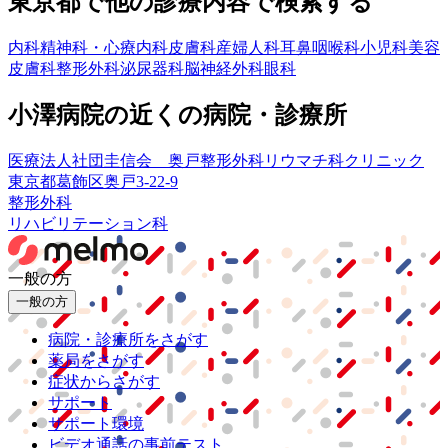
東京都
で他の診療内容で検索する
内科
精神科・心療内科
皮膚科
産婦人科
耳鼻咽喉科
小児科
美容
皮膚科
整形外科
泌尿器科
脳神経外科
眼科
小澤病院
の近くの病院・診療所
医療法人社団圭信会 奥戸整形外科リウマチ科クリニック
東京都葛飾区奥戸3-22-9
整形外科
リハビリテーション科
一般の方
一般の方
病院・診療所をさがす
薬局をさがす
症状からさがす
サポート
サポート環境
ビデオ通話の事前テスト