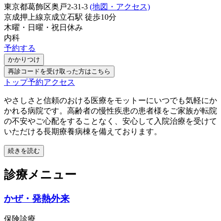
東京都葛飾区奥戸2-31-3
(地図・アクセス)
京成押上線
京成立石駅
徒歩
10
分
木曜・日曜・祝日
休み
内科
予約する
かかりつけ
再診コードを受け取った方はこちら
トップ
予約
アクセス
やさしさと信頼のおける医療をモットーにいつでも気軽にか
かれる病院です。高齢者の慢性疾患の患者様をご家族が転院
の不安やご心配をすることなく、安心して入院治療を受けて
いただける長期療養病棟を備えております。
続きを読む
診療メニュー
かぜ・発熱外来
保険診療