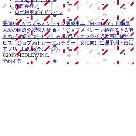
運営会社
ロゴ利用ガイドライン
医師たちがつくる
オンライン医療事典
「MEDLEY」
日本最
大級の
医療介護求人サイト
「ジョブメドレー」
納得できる
老
人ホーム紹介サービス
「みんかい」
オンライン
動画研修サー
ビス
「ジョブメドレー
アカデミー」
女性向け
生理予測・妊活
アプリ
「Lalune(ラルーン)」
©2016 MEDLEY, INC.
予約する