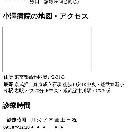
療日・診療時間と同じ)
小澤病院
の地図・アクセス
住所
東京都葛飾区奥戸2-31-3
最寄
京成押上線
京成立石駅
徒歩
10
分
JR中央・総武線
新小
り駅
岩駅
バス
20
分
JR中央・総武線
市川駅
バス
30
分
診療時間
診療時間
月
火
水
木
金
土
日
祝
09:30〜12:30
●
●
●
●
●