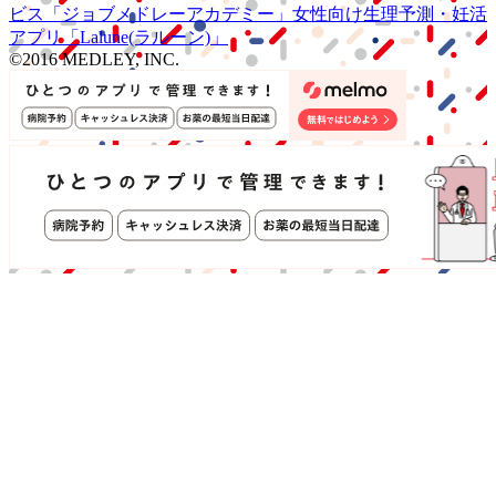
ビス
「ジョブメドレー
アカデミー」
女性向け
生理予測・妊活
アプリ
「Lalune(ラルーン)」
©2016 MEDLEY, INC.