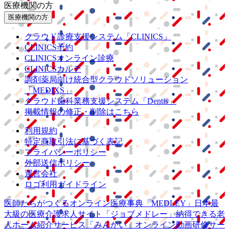
医療機関の方
医療機関の方
クラウド診療
支援システム
「CLINICS」
CLINICS予約
CLINICSオンライン診療
CLINICSカルテ
調剤薬局向け統合型クラウドソリューション
「MEDIXS」
クラウド歯科業務
支援システム
「Dentis」
掲載情報の修正・削除はこちら
利用規約
特定商取引法に基づく表記
プライバシーポリシー
外部送信ポリシー
運営会社
ロゴ利用ガイドライン
医師たちがつくる
オンライン医療事典
「MEDLEY」
日本最
大級の
医療介護求人サイト
「ジョブメドレー」
納得できる
老
人ホーム紹介サービス
「みんかい」
オンライン
動画研修サー