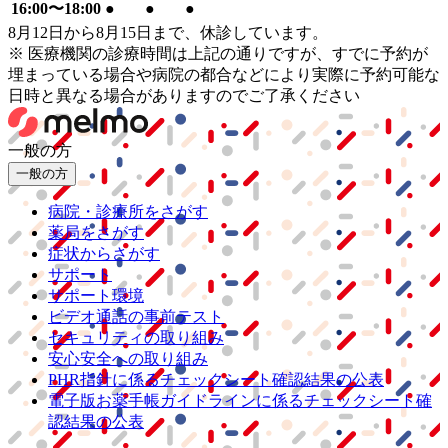
16:00〜18:00
●
●
●
8月12日から8月15日まで、休診しています。
※ 医療機関の診療時間は上記の通りですが、すでに予約が
埋まっている場合や病院の都合などにより実際に予約可能な
日時と異なる場合がありますのでご了承ください
一般の方
一般の方
病院・診療所をさがす
薬局をさがす
症状からさがす
サポート
サポート環境
ビデオ通話の事前テスト
セキュリティの取り組み
安心安全への取り組み
PHR指針に係るチェックシート確認結果の公表
電子版お薬手帳ガイドラインに係るチェックシート確
認結果の公表