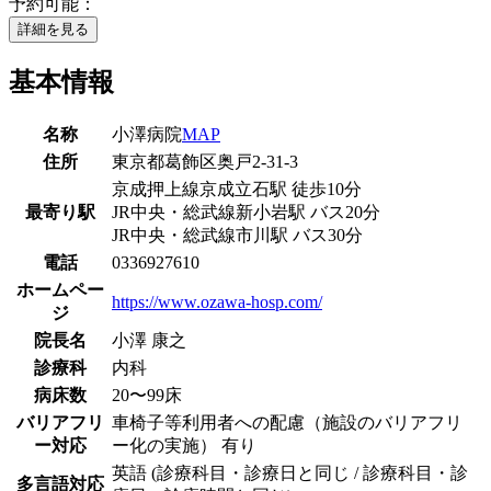
予約可能：
詳細を見る
基本情報
名称
小澤病院
MAP
住所
東京都葛飾区奥戸2-31-3
京成押上線
京成立石駅
徒歩
10
分
最寄り駅
JR中央・総武線
新小岩駅
バス
20
分
JR中央・総武線
市川駅
バス
30
分
電話
0336927610
ホームペー
https://www.ozawa-hosp.com/
ジ
院長名
小澤 康之
診療科
内科
病床数
20〜99床
バリアフリ
車椅子等利用者への配慮（施設のバリアフリ
ー対応
ー化の実施） 有り
英語 (診療科目・診療日と同じ / 診療科目・診
多言語対応