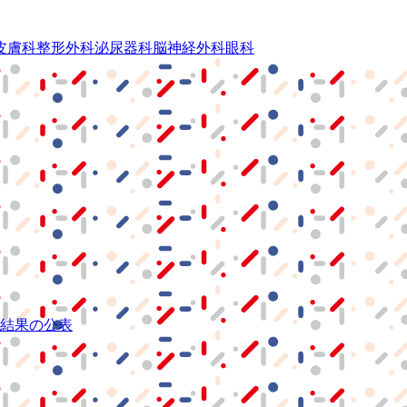
皮膚科
整形外科
泌尿器科
脳神経外科
眼科
結果の公表