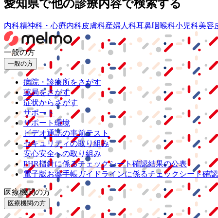
愛知県
で他の診療内容で検索する
内科
精神科・心療内科
皮膚科
産婦人科
耳鼻咽喉科
小児科
美容
一般の方
一般の方
病院・診療所をさがす
薬局をさがす
症状からさがす
サポート
サポート環境
ビデオ通話の事前テスト
セキュリティの取り組み
安心安全への取り組み
PHR指針に係るチェックシート確認結果の公表
電子版お薬手帳ガイドラインに係るチェックシート確認
医療機関の方
医療機関の方