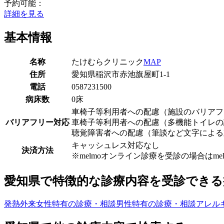
予約可能：
詳細を見る
基本情報
名称
たけむらクリニック
MAP
住所
愛知県稲沢市赤池旗屋町1-1
電話
0587231500
病床数
0床
車椅子等利用者への配慮（施設のバリアフ
バリアフリー対応
車椅子等利用者への配慮（多機能トイレの
聴覚障害者への配慮（筆談など文字による
キャッシュレス対応なし
決済方法
※melmoオンライン診療を受診の場合は
愛知県
で特徴的な診療内容を受診できる
発熱外来
女性特有の診療・相談
男性特有の診療・相談
アレル