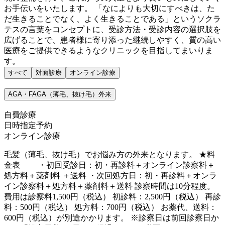
お手伝いをいたします。 「なによりも大切にすべきは、た
だ生きることでなく、よく生きることである」というソクラ
テスの言葉をコンセプトに、受診方法・受診内容の選択肢を
広げることで、患者様に寄り添った継続しやすく、質の高い
医療をご提供できるようなクリニックを目指してまいりま
す。
すべて
対面診療
オンライン診療
AGA・FAGA（薄毛、抜け毛）外来
自費診療
日時指定予約
オンライン診療
毛髪（薄毛、抜け毛）でお悩み方の外来となります。 ★料
金表 ・初回受診日：初・再診料＋オンライン診察料＋
処方料＋薬剤料 ＋送料 ・次回処方日：初・再診料＋オンラ
イン診察料＋処方料＋薬剤料＋送料 診察時間は10分程度。
費用は診察料1,500円（税込） 初診料：2,500円（税込） 再診
料：500円（税込） 処方料：700円（税込） お薬代、送料：
600円（税込）が別途かかります。 ※診察日は前回診察日か