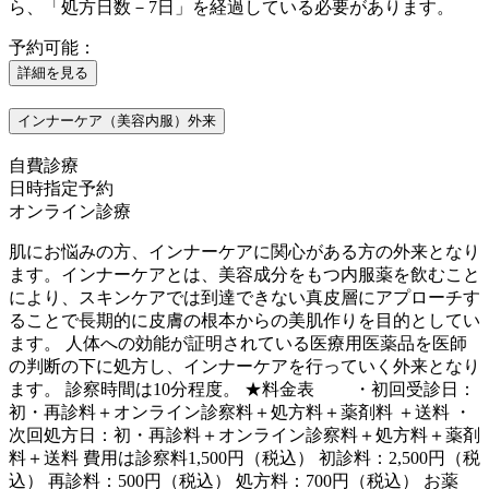
ら、「処方日数－7日」を経過している必要があります。
予約可能：
詳細を見る
インナーケア（美容内服）外来
自費診療
日時指定予約
オンライン診療
肌にお悩みの方、インナーケアに関心がある方の外来となり
ます。インナーケアとは、美容成分をもつ内服薬を飲むこと
により、スキンケアでは到達できない真皮層にアプローチす
ることで長期的に皮膚の根本からの美肌作りを目的としてい
ます。 人体への効能が証明されている医療用医薬品を医師
の判断の下に処方し、インナーケアを行っていく外来となり
ます。 診察時間は10分程度。 ★料金表 ・初回受診日：
初・再診料＋オンライン診察料＋処方料＋薬剤料 ＋送料 ・
次回処方日：初・再診料＋オンライン診察料＋処方料＋薬剤
料＋送料 費用は診察料1,500円（税込） 初診料：2,500円（税
込） 再診料：500円（税込） 処方料：700円（税込） お薬