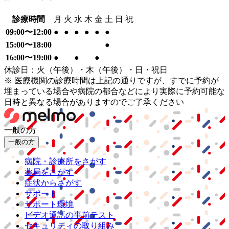
診療時間
月
火
水
木
金
土
日
祝
09:00〜12:00
●
●
●
●
●
●
15:00〜18:00
●
16:00〜19:00
●
●
●
休診日：火（午後）・木（午後）・日・祝日
※ 医療機関の診療時間は上記の通りですが、すでに予約が
埋まっている場合や病院の都合などにより実際に予約可能な
日時と異なる場合がありますのでご了承ください
一般の方
一般の方
病院・診療所をさがす
薬局をさがす
症状からさがす
サポート
サポート環境
ビデオ通話の事前テスト
セキュリティの取り組み