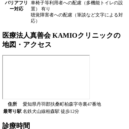
バリアフリ
車椅子等利用者への配慮（多機能トイレの設
ー対応
置） 有り
聴覚障害者への配慮（筆談など文字による対
応）
医療法人真善会 KAMIOクリニック
の
地図・アクセス
住所
愛知県丹羽郡扶桑町柏森字寺裏47番地
最寄り駅
名鉄犬山線
柏森駅
徒歩
12
分
診療時間