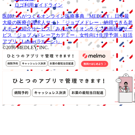
ロゴ利用ガイドライン
医師たちがつくる
オンライン医療事典
「MEDLEY」
日本最
大級の
医療介護求人サイト
「ジョブメドレー」
納得できる
老
人ホーム紹介サービス
「みんかい」
オンライン
動画研修サー
ビス
「ジョブメドレー
アカデミー」
女性向け
生理予測・妊活
アプリ
「Lalune(ラルーン)」
©2016 MEDLEY, INC.