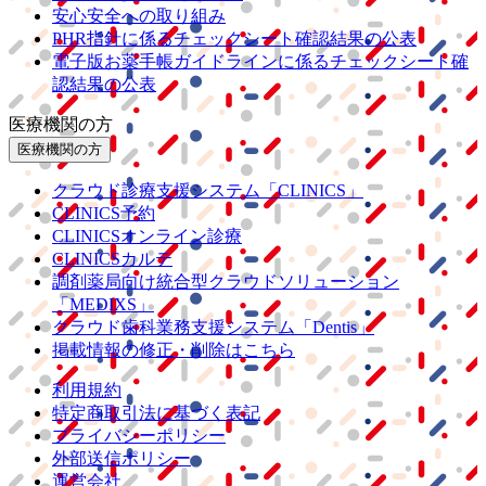
安心安全への取り組み
PHR指針に係るチェックシート確認結果の公表
電子版お薬手帳ガイドラインに係るチェックシート確
認結果の公表
医療機関の方
医療機関の方
クラウド診療
支援システム
「CLINICS」
CLINICS予約
CLINICSオンライン診療
CLINICSカルテ
調剤薬局向け統合型クラウドソリューション
「MEDIXS」
クラウド歯科業務
支援システム
「Dentis」
掲載情報の修正・削除はこちら
利用規約
特定商取引法に基づく表記
プライバシーポリシー
外部送信ポリシー
運営会社