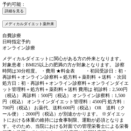
予約可能：
詳細を見る
メディカルダイエット薬外来
自費診療
日時指定予約
オンライン診療
メディカルダイエットに関心がある方の外来となります。
対象患者：BMI25以上の肥満の方が対象となります。 診察
時間は30分程度。 ・費用 ★料金表 ・初回受診日：初・
再診料＋オンライン診察料＋処方料＋薬剤料 ＋送料 ・次回
処方日：初・再診料＋オンライン診察料＋オンラインダイエ
ット管理料＋処方料＋薬剤料＋送料 費用は 初診料：2,500円
（税込） 再診料：500円（税込） オンライン診察料：1,500
円（税込） オンラインダイエット管理料：4500円 処方料：
700円（税込） お薬代、送料:600円（税込） OR 送料（ク
ール便）：2000円（税込）が別途かかります。 ※ダイエッ
トにおける体重の維持には食事制限、運動が必須となりま
す。そのため、当院における対面での管理栄養士による栄養