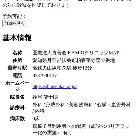
の対面診察を推奨しております。
予約可能：
詳細を見る
基本情報
名称
医療法人真善会 KAMIOクリニック
MAP
住所
愛知県丹羽郡扶桑町柏森字寺裏47番地
最寄り駅
名鉄犬山線
柏森駅
徒歩
12
分
電話
0587930137
ホームペー
https://shinzenkai.or.jp/
ジ
院長名
神尾 健士郎
外科 / 形成外科 / 美容皮膚科 / 心臓・血管外科
診療科
/ 内科
病床数
0床
車椅子等利用者への配慮（施設のバリアフリ
ー化の実施） 有り